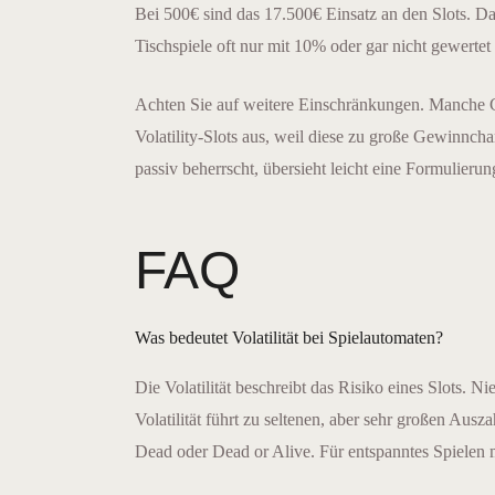
Bei 500€ sind das 17.500€ Einsatz an den Slots. Da
Tischspiele oft nur mit 10% oder gar nicht gewertet
Achten Sie auf weitere Einschränkungen. Manche 
Volatility-Slots aus, weil diese zu große Gewinnch
passiv beherrscht, übersieht leicht eine Formulie
FAQ
Was bedeutet Volatilität bei Spielautomaten?
Die Volatilität beschreibt das Risiko eines Slots. N
Volatilität führt zu seltenen, aber sehr großen Au
Dead oder Dead or Alive. Für entspanntes Spielen mi