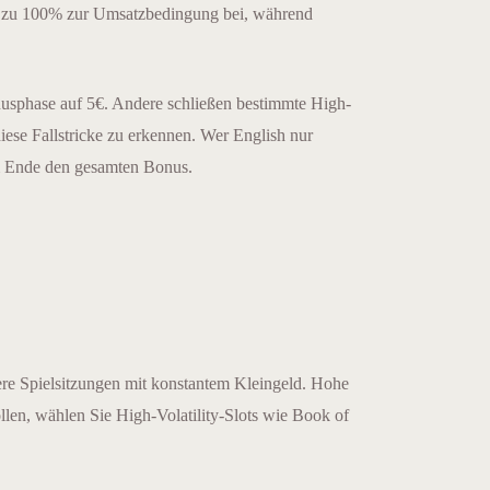
gen zu 100% zur Umsatzbedingung bei, während
sphase auf 5€. Andere schließen bestimmte High-
iese Fallstricke zu erkennen. Wer English nur
am Ende den gesamten Bonus.
ängere Spielsitzungen mit konstantem Kleingeld. Hohe
llen, wählen Sie High-Volatility-Slots wie Book of