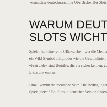
vernünftige deutschsprachige Oberfläche. Bei Slots,
WARUM DEUT
SLOTS WICHT
Spielen ist keine reine Glücksache – wer die Mecha
ein Wild-Symbol bringt oder wie die Gewinnlinien ve
«Freispiele» sind Begriffe, die Sie sicher kennen
Erklärung enorm.
Hinzu kommt die rechtliche Seite. Die Bedingungen 
Spiele gleich? Bei Slots in deutscher Version finde