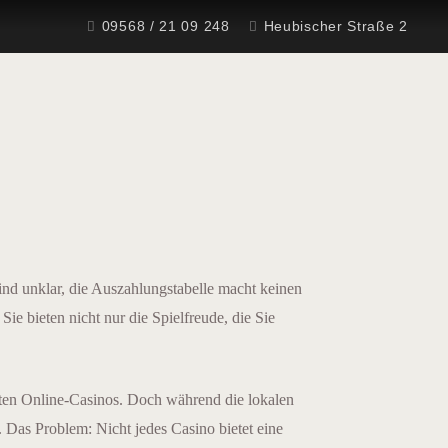
09568 / 21 09 248
Heubischer Straße 2
ind unklar, die Auszahlungstabelle macht keinen
Sie bieten nicht nur die Spielfreude, die Sie
erten Online-Casinos. Doch während die lokalen
 Das Problem: Nicht jedes Casino bietet eine