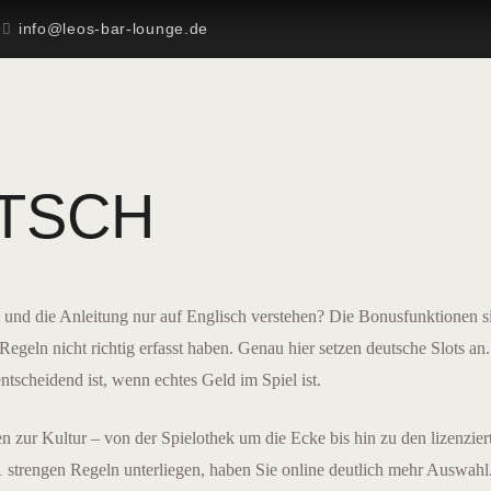
info@leos-bar-lounge.de
TSCH
 und die Anleitung nur auf Englisch verstehen? Die Bonusfunktionen s
egeln nicht richtig erfasst haben. Genau hier setzen deutsche Slots an. 
ntscheidend ist, wenn echtes Geld im Spiel ist.
n zur Kultur – von der Spielothek um die Ecke bis hin zu den lizenzi
1 strengen Regeln unterliegen, haben Sie online deutlich mehr Auswahl.