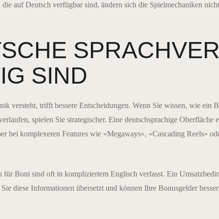
 die auf Deutsch verfügbar sind, ändern sich die Spielmechaniken nicht,
SCHE SPRACHVERS
IG SIND
nik versteht, trifft bessere Entscheidungen. Wenn Sie wissen, wie ein 
rlaufen, spielen Sie strategischer. Eine deutschsprachige Oberfläche e
, aber bei komplexeren Features wie «Megaways», «Cascading Reels» od
für Boni sind oft in kompliziertem Englisch verfasst. Ein Umsatzbedin
n Sie diese Informationen übersetzt und können Ihre Bonusgelder besser