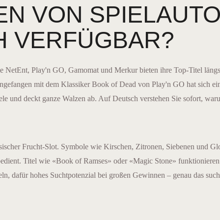
EN VON SPIELAUTO
H VERFÜGBAR?
ie NetEnt, Play'n GO, Gamomat und Merkur bieten ihre Top-Titel längst
ngefangen mit dem Klassiker Book of Dead von Play'n GO hat sich ein
e und deckt ganze Walzen ab. Auf Deutsch verstehen Sie sofort, warum 
lassischer Frucht-Slot. Symbole wie Kirschen, Zitronen, Siebenen und G
dient. Titel wie «Book of Ramses» oder «Magic Stone» funktionieren
ln, dafür hohes Suchtpotenzial bei großen Gewinnen – genau das such