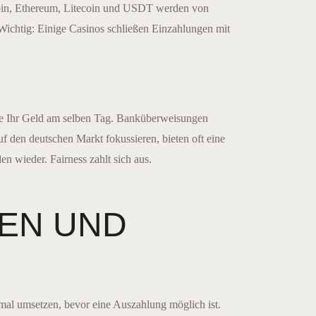
oin, Ethereum, Litecoin und USDT werden von
Wichtig: Einige Casinos schließen Einzahlungen mit
Sie Ihr Geld am selben Tag. Banküberweisungen
uf den deutschen Markt fokussieren, bieten oft eine
n wieder. Fairness zahlt sich aus.
EN UND
al umsetzen, bevor eine Auszahlung möglich ist.