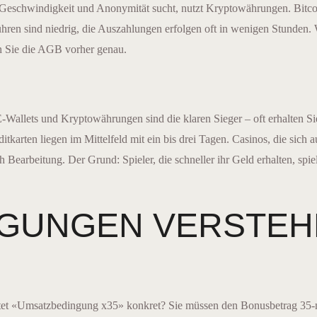
Geschwindigkeit und Anonymität sucht, nutzt Kryptowährungen. Bitc
hren sind niedrig, die Auszahlungen erfolgen oft in wenigen Stunden. 
n Sie die AGB vorher genau.
E-Wallets und Kryptowährungen sind die klaren Sieger – oft erhalten 
tkarten liegen im Mittelfeld mit ein bis drei Tagen. Casinos, die sich a
earbeitung. Der Grund: Spieler, die schneller ihr Geld erhalten, spiele
GUNGEN VERSTEH
tet «Umsatzbedingung x35» konkret? Sie müssen den Bonusbetrag 35-m