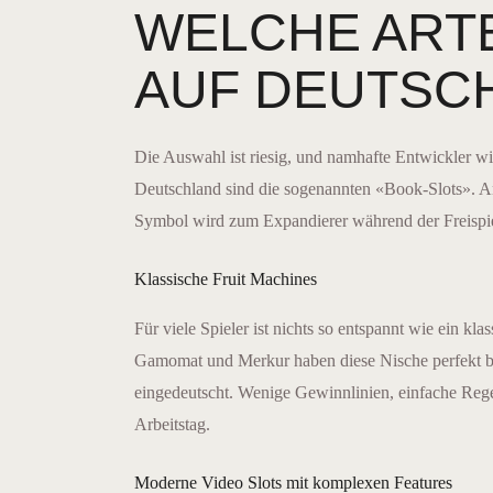
WELCHE ART
AUF DEUTSC
Die Auswahl ist riesig, und namhafte Entwickler w
Deutschland sind die sogenannten «Book-Slots». A
Symbol wird zum Expandierer während der Freispiel
Klassische Fruit Machines
Für viele Spieler ist nichts so entspannt wie ein k
Gamomat und Merkur haben diese Nische perfekt be
eingedeutscht. Wenige Gewinnlinien, einfache Rege
Arbeitstag.
Moderne Video Slots mit komplexen Features