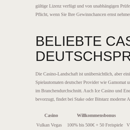
gültige Lizenz verfügt und von unabhängigen Prüfe
Pflicht, wenn Sie Ihre Gewinnchancen ernst nehme
BELIEBTE CA
DEUTSCHSPR
Die Casino-Landschaft ist unübersichtlich, aber ein
Spielautomaten deutscher Provider wie Gamomat un
im Branchendurchschnitt. Auch Ice Casino und Ene
bevorzugt, findet bei Stake oder Bitstarz moderne 
Casino
Willkommensbonus
Vulkan Vegas
100% bis 500€ + 50 Freispiele
V