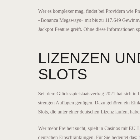
Wer es komplexer mag, findet bei Providern wie P
«Bonanza Megaways» mit bis zu 117.649 Gewinnwege
Jackpot-Feature greift. Ohne diese Informationen sp
LIZENZEN UN
SLOTS
Seit dem Glücksspielstaatsvertrag 2021 hat sich i
strengen Auflagen genügen. Dazu gehören ein Einla
Slots, die unter einer deutschen Lizenz laufen, ha
Wer mehr Freiheit sucht, spielt in Casinos mit EU-
deutschen Einschränkungen. Für Sie bedeutet das: h