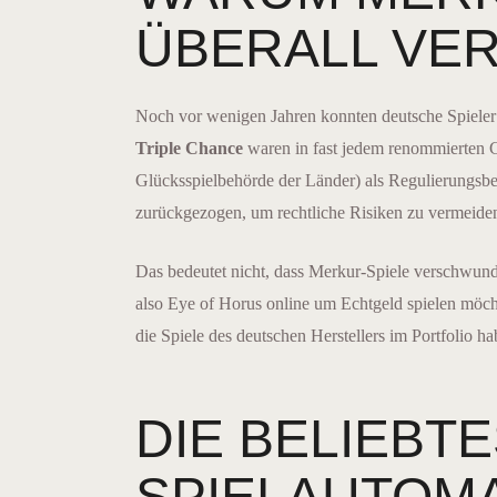
ÜBERALL VE
Noch vor wenigen Jahren konnten deutsche Spieler 
Triple Chance
waren in fast jedem renommierten 
Glücksspielbehörde der Länder) als Regulierungsbe
zurückgezogen, um rechtliche Risiken zu vermeide
Das bedeutet nicht, dass Merkur-Spiele verschwunden
also Eye of Horus online um Echtgeld spielen möch
die Spiele des deutschen Herstellers im Portfolio ha
DIE BELIEBT
SPIELAUTOM