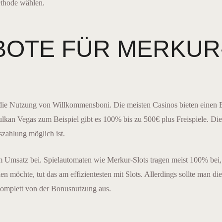
thode wählen.
OTE FÜR MERKUR-
 die Nutzung von Willkommensboni. Die meisten Casinos bieten einen 
ulkan Vegas zum Beispiel gibt es 100% bis zu 500€ plus Freispiele. D
zahlung möglich ist.
um Umsatz bei. Spielautomaten wie Merkur-Slots tragen meist 100% bei,
en möchte, tut das am effizientesten mit Slots. Allerdings sollte ma
komplett von der Bonusnutzung aus.