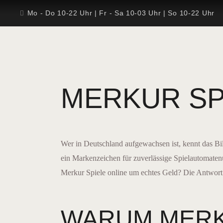
Mo - Do 10-22 Uhr | Fr - Sa 10-03 Uhr | So 10-22 Uhr
MERKUR SP
Wer in Deutschland aufgewachsen ist, kennt das Bi
ein Markenzeichen für zuverlässige Spielautomatenunt
Merkur Spiele online um echtes Geld? Die Antwort i
WARUM MERK