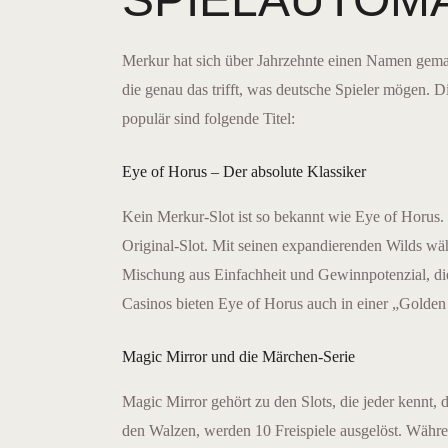
Merkur hat sich über Jahrzehnte einen Namen gema
die genau das trifft, was deutsche Spieler mögen.
populär sind folgende Titel:
Eye of Horus – Der absolute Klassiker
Kein Merkur-Slot ist so bekannt wie Eye of Horus. 
Original-Slot. Mit seinen expandierenden Wilds währ
Mischung aus Einfachheit und Gewinnpotenzial, die F
Casinos bieten Eye of Horus auch in einer „Golden 
Magic Mirror und die Märchen-Serie
Magic Mirror gehört zu den Slots, die jeder kennt, d
den Walzen, werden 10 Freispiele ausgelöst. Währe