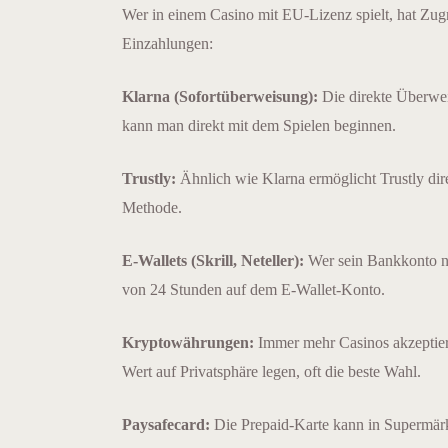
Wer in einem Casino mit EU-Lizenz spielt, hat Zugr
Einzahlungen:
Klarna (Sofortüberweisung):
Die direkte Überwei
kann man direkt mit dem Spielen beginnen.
Trustly:
Ähnlich wie Klarna ermöglicht Trustly dir
Methode.
E-Wallets (Skrill, Neteller):
Wer sein Bankkonto ni
von 24 Stunden auf dem E-Wallet-Konto.
Kryptowährungen:
Immer mehr Casinos akzeptiere
Wert auf Privatsphäre legen, oft die beste Wahl.
Paysafecard:
Die Prepaid-Karte kann in Supermärk