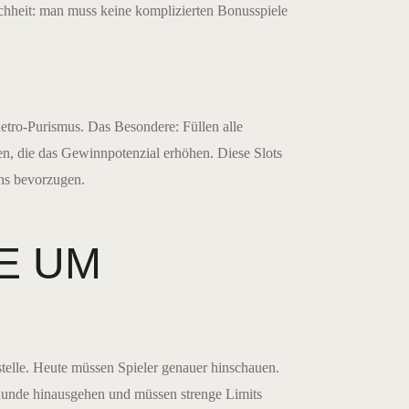
achheit: man muss keine komplizierten Bonusspiele
Retro-Purismus. Das Besondere: Füllen alle
en, die das Gewinnpotenzial erhöhen. Diese Slots
ens bevorzugen.
E UM
stelle. Heute müssen Spieler genauer hinschauen.
 Runde hinausgehen und müssen strenge Limits