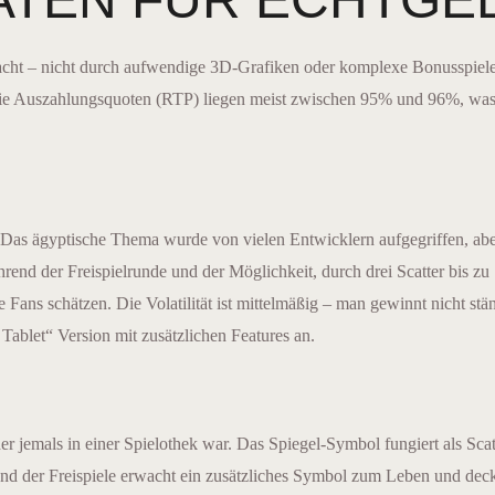
cht – nicht durch aufwendige 3D-Grafiken oder komplexe Bonusspiele,
 Die Auszahlungsquoten (RTP) liegen meist zwischen 95% und 96%, was 
Das ägyptische Thema wurde von vielen Entwicklern aufgegriffen, aber 
end der Freispielrunde und der Möglichkeit, durch drei Scatter bis zu 
ans schätzen. Die Volatilität ist mittelmäßig – man gewinnt nicht stän
Tablet“ Version mit zusätzlichen Features an.
er jemals in einer Spielothek war. Das Spiegel-Symbol fungiert als Scat
nd der Freispiele erwacht ein zusätzliches Symbol zum Leben und dec