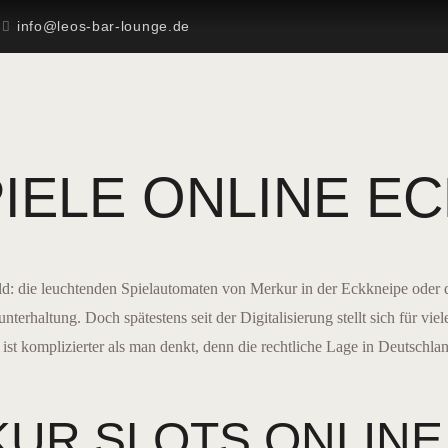
info@leos-bar-lounge.de
IELE ONLINE E
ld: die leuchtenden Spielautomaten von Merkur in der Eckkneipe oder 
erhaltung. Doch spätestens seit der Digitalisierung stellt sich für viel
st komplizierter als man denkt, denn die rechtliche Lage in Deutschland
UR SLOTS ONLINE