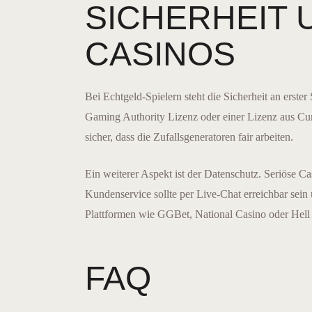
SICHERHEIT U
CASINOS
Bei Echtgeld-Spielern steht die Sicherheit an erste
Gaming Authority Lizenz oder einer Lizenz aus Cu
sicher, dass die Zufallsgeneratoren fair arbeiten.
Ein weiterer Aspekt ist der Datenschutz. Seriöse 
Kundenservice sollte per Live-Chat erreichbar sei
Plattformen wie GGBet, National Casino oder Hell S
FAQ