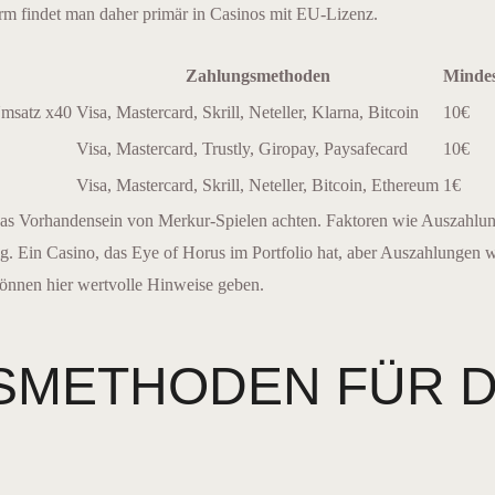
orm findet man daher primär in Casinos mit EU-Lizenz.
Zahlungsmethoden
Mindes
Umsatz x40
Visa, Mastercard, Skrill, Neteller, Klarna, Bitcoin
10€
Visa, Mastercard, Trustly, Giropay, Paysafecard
10€
Visa, Mastercard, Skrill, Neteller, Bitcoin, Ethereum
1€
 das Vorhandensein von Merkur-Spielen achten. Faktoren wie Auszahlu
 Ein Casino, das Eye of Horus im Portfolio hat, aber Auszahlungen wo
können hier wertvolle Hinweise geben.
SMETHODEN FÜR 