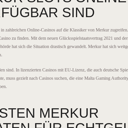
RFÜGBAR SIND
in zahlreichen Online-Casinos auf die Klassiker von Merkur zugreifen.
Casino zu finden. Mit dem neuen Glücksspielstaatsvertrag 2021 und 
hörde hat sich die Situation drastisch gewandelt. Merkur hat sich we
n.
 sind. In lizenzierten Casinos mit EU-Lizenz, die auch deutsche Spiele
te, muss gezielt nach Casinos suchen, die eine Malta Gaming Authorit
ben.
ESTEN MERKUR
ATEN FÜR ECHTGE