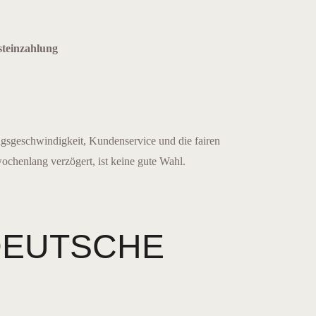
teinzahlung
ngsgeschwindigkeit, Kundenservice und die fairen
chenlang verzögert, ist keine gute Wahl.
DEUTSCHE