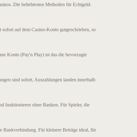
asinos. Die beliebtesten Methoden für Echtgeld-
t sofort auf dem Casino-Konto gutgeschrieben, so
e Konto (Pay'n Play) ist das die bevorzugte
ungen sind sofort, Auszahlungen landen innerhalb
d funktionieren ohne Banken. Für Spieler, die
 Bankverbindung. Für kleinere Beträge ideal, für