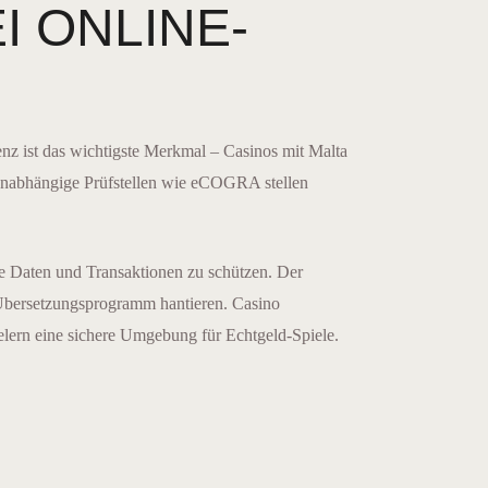
I ONLINE-
zenz ist das wichtigste Merkmal – Casinos mit Malta
 unabhängige Prüfstellen wie eCOGRA stellen
he Daten und Transaktionen zu schützen. Der
 Übersetzungsprogramm hantieren. Casino
elern eine sichere Umgebung für Echtgeld-Spiele.