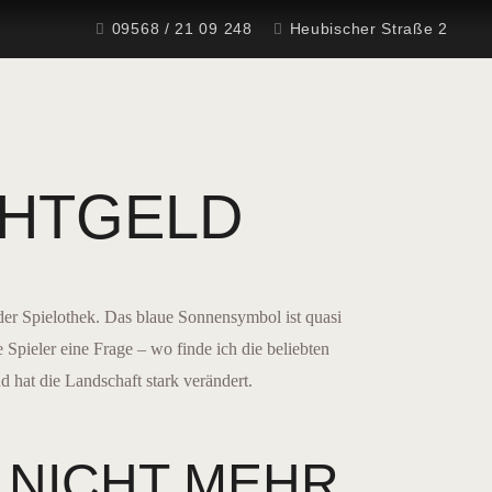
09568 / 21 09 248
Heubischer Straße 2
CHTGELD
der Spielothek. Das blaue Sonnensymbol ist quasi
e Spieler eine Frage – wo finde ich die beliebten
 hat die Landschaft stark verändert.
 NICHT MEHR