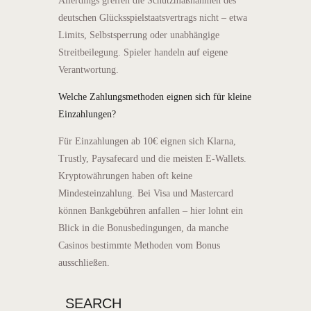
Allerdings greifen die Schutzmaßnahmen des
deutschen Glücksspielstaatsvertrags nicht – etwa
Limits, Selbstsperrung oder unabhängige
Streitbeilegung. Spieler handeln auf eigene
Verantwortung.
Welche Zahlungsmethoden eignen sich für kleine
Einzahlungen?
Für Einzahlungen ab 10€ eignen sich Klarna,
Trustly, Paysafecard und die meisten E-Wallets.
Kryptowährungen haben oft keine
Mindesteinzahlung. Bei Visa und Mastercard
können Bankgebühren anfallen – hier lohnt ein
Blick in die Bonusbedingungen, da manche
Casinos bestimmte Methoden vom Bonus
ausschließen.
SEARCH