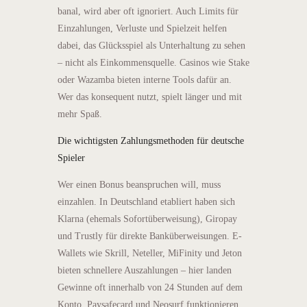
banal, wird aber oft ignoriert. Auch Limits für
Einzahlungen, Verluste und Spielzeit helfen
dabei, das Glücksspiel als Unterhaltung zu sehen
– nicht als Einkommensquelle. Casinos wie Stake
oder Wazamba bieten interne Tools dafür an.
Wer das konsequent nutzt, spielt länger und mit
mehr Spaß.
Die wichtigsten Zahlungsmethoden für deutsche
Spieler
Wer einen Bonus beanspruchen will, muss
einzahlen. In Deutschland etabliert haben sich
Klarna (ehemals Sofortüberweisung), Giropay
und Trustly für direkte Banküberweisungen. E-
Wallets wie Skrill, Neteller, MiFinity und Jeton
bieten schnellere Auszahlungen – hier landen
Gewinne oft innerhalb von 24 Stunden auf dem
Konto. Paysafecard und Neosurf funktionieren