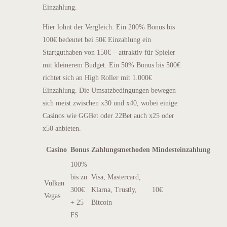
Einzahlung.
Hier lohnt der Vergleich. Ein 200% Bonus bis
100€ bedeutet bei 50€ Einzahlung ein
Startguthaben von 150€ – attraktiv für Spieler
mit kleinerem Budget. Ein 50% Bonus bis 500€
richtet sich an High Roller mit 1.000€
Einzahlung. Die Umsatzbedingungen bewegen
sich meist zwischen x30 und x40, wobei einige
Casinos wie GGBet oder 22Bet auch x25 oder
x50 anbieten.
Casino
Bonus
Zahlungsmethoden
Mindesteinzahlung
100%
bis zu
Visa, Mastercard,
Vulkan
300€
Klarna, Trustly,
10€
Vegas
+ 25
Bitcoin
FS