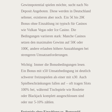
Gewinnpotential spielen möchte, sucht nach No
Deposit Angeboten. Diese werden in Deutschland
seltener, existieren aber noch. Ein 5€ bis 20€
Bonus ohne Einzahlung ist typisch für Casinos
wie Vulkan Vegas oder Ice Casino. Die
Bedingungen variieren stark: Manche Casinos
setzen den maximalen Gewinn auf 50€ oder
100€, andere erlauben höhere Auszahlungen bei
strengeren Umsatzanforderungen.
Wichtig: Immer die Bonusbedingungen lesen.
Ein Bonus mit x50 Umsatzbedingung ist deutlich
schwerer freizuspielen als einer mit x30. Auch
Spielbeschränkungen fallen auf – oft tragen Slots
100% bei, während Tischspiele wie Roulette
oder Blackjack komplett ausgeschlossen sind
oder nur 5-10% zählen.
Freispiele ohne Einzahlung vs. Bonusgeld