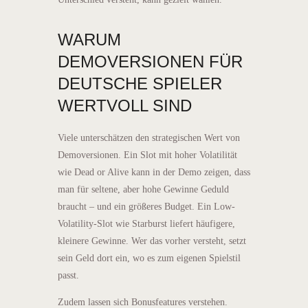
WARUM
DEMOVERSIONEN FÜR
DEUTSCHE SPIELER
WERTVOLL SIND
Viele unterschätzen den strategischen Wert von
Demoversionen. Ein Slot mit hoher Volatilität
wie Dead or Alive kann in der Demo zeigen, dass
man für seltene, aber hohe Gewinne Geduld
braucht – und ein größeres Budget. Ein Low-
Volatility-Slot wie Starburst liefert häufigere,
kleinere Gewinne. Wer das vorher versteht, setzt
sein Geld dort ein, wo es zum eigenen Spielstil
passt.
Zudem lassen sich Bonusfeatures verstehen.