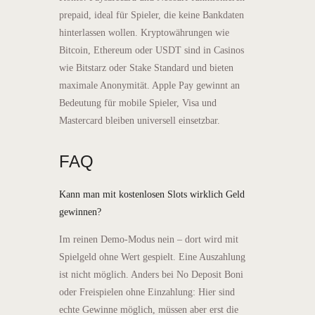
prepaid, ideal für Spieler, die keine Bankdaten
hinterlassen wollen. Kryptowährungen wie
Bitcoin, Ethereum oder USDT sind in Casinos
wie Bitstarz oder Stake Standard und bieten
maximale Anonymität. Apple Pay gewinnt an
Bedeutung für mobile Spieler, Visa und
Mastercard bleiben universell einsetzbar.
FAQ
Kann man mit kostenlosen Slots wirklich Geld
gewinnen?
Im reinen Demo-Modus nein – dort wird mit
Spielgeld ohne Wert gespielt. Eine Auszahlung
ist nicht möglich. Anders bei No Deposit Boni
oder Freispielen ohne Einzahlung: Hier sind
echte Gewinne möglich, müssen aber erst die