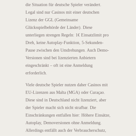
die Situation für deutsche Spieler verändert.
Legal sind nur Casinos mit einer deutschen
Lizenz der GGL (Gemeinsame
Glücksspielbehörde der Länder). Diese
unterliegen strengen Regeln: 1€ Einsatzlimit pro
Dreh, keine Autoplay-Funktion, 5-Sekunden-
Pause zwischen den Umdrehungen. Auch Demo-
Versionen sind bei lizenzierten Anbietern
eingeschränkt – oft ist eine Anmeldung
erforderlich.
Viele deutsche Spieler nutzen daher Casinos mit
EU-Lizenzen aus Malta (MGA) oder Curaçao.
Diese sind in Deutschland nicht lizenziert, aber
der Spieler macht sich nicht strafbar. Die
Einschränkungen entfallen hier: Höhere Einsätze,
Autoplay, Demoversionen ohne Anmeldung.
Allerdings entfällt auch der Verbraucherschutz,