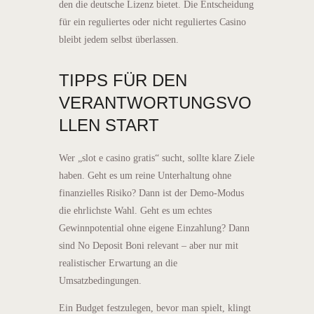
den die deutsche Lizenz bietet. Die Entscheidung
für ein reguliertes oder nicht reguliertes Casino
bleibt jedem selbst überlassen.
TIPPS FÜR DEN
VERANTWORTUNGSVO
LLEN START
Wer „slot e casino gratis“ sucht, sollte klare Ziele
haben. Geht es um reine Unterhaltung ohne
finanzielles Risiko? Dann ist der Demo-Modus
die ehrlichste Wahl. Geht es um echtes
Gewinnpotential ohne eigene Einzahlung? Dann
sind No Deposit Boni relevant – aber nur mit
realistischer Erwartung an die
Umsatzbedingungen.
Ein Budget festzulegen, bevor man spielt, klingt