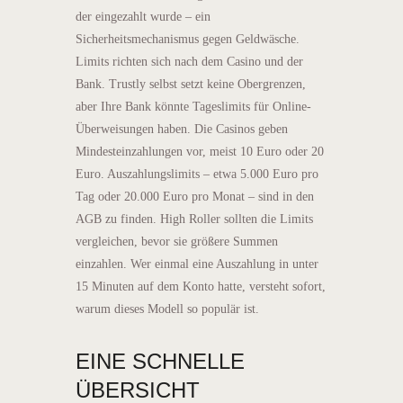
der eingezahlt wurde – ein
Sicherheitsmechanismus gegen Geldwäsche.
Limits richten sich nach dem Casino und der
Bank. Trustly selbst setzt keine Obergrenzen,
aber Ihre Bank könnte Tageslimits für Online-
Überweisungen haben. Die Casinos geben
Mindesteinzahlungen vor, meist 10 Euro oder 20
Euro. Auszahlungslimits – etwa 5.000 Euro pro
Tag oder 20.000 Euro pro Monat – sind in den
AGB zu finden. High Roller sollten die Limits
vergleichen, bevor sie größere Summen
einzahlen. Wer einmal eine Auszahlung in unter
15 Minuten auf dem Konto hatte, versteht sofort,
warum dieses Modell so populär ist.
EINE SCHNELLE
ÜBERSICHT