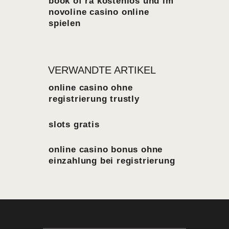
book of ra kostenlos und im
novoline casino online
spielen
VERWANDTE ARTIKEL
online casino ohne
registrierung trustly
slots gratis
online casino bonus ohne
einzahlung bei registrierung