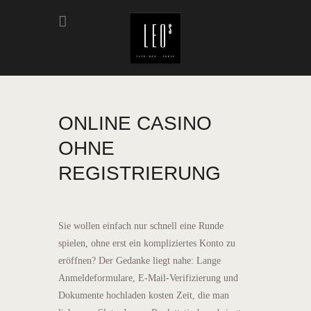
ONLINE CASINO
OHNE
REGISTRIERUNG
Sie wollen einfach nur schnell eine Runde
spielen, ohne erst ein kompliziertes Konto zu
eröffnen? Der Gedanke liegt nahe: Lange
Anmeldeformulare, E-Mail-Verifizierung und
Dokumente hochladen kosten Zeit, die man