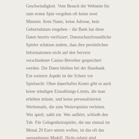
Geschwindigkeit. Vom Besuch der Webseite bis
zum ersten Spin vergehen oft keine zwei
Minuten. Kein Name, keine Adresse, kein
Geburtsdatum eingeben – die Bank hat diese
Daten bereits verifiziert. Datenschutzfreundliche
Spieler schätzen zudem, dass ihre persönlichen
Informationen nicht auf den Servern
verschiedener Casino-Betreiber gespeichert
werden. Die Daten bleiben bei der Hausbank.
Ein weiterer Aspekt ist der Schutz vor
Spielsucht: Ohne dauerhaftes Konto gibt es auch
keine ständigen Einzahlungs-Limits, die man
erhöhen müsste, und keine personalisierten
Werbemails, die zum Weiterspielen verleiten.
Wer spielt, zahlt ein. Wer aufhört, schließt den
Tab. Für Gelegenheitsspieler, die nur einmal im
Monat 20 Euro setzen wollen, ist das oft das
angenehmere Modell. Nicht zuletzt sind