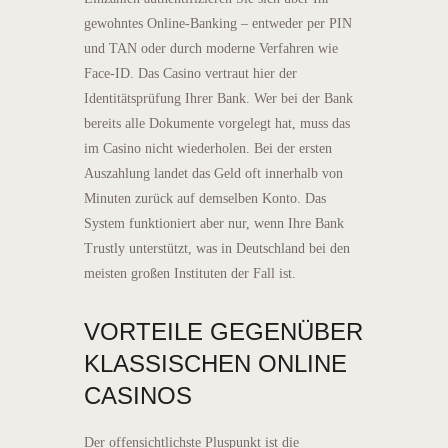
gewohntes Online-Banking – entweder per PIN
und TAN oder durch moderne Verfahren wie
Face-ID. Das Casino vertraut hier der
Identitätsprüfung Ihrer Bank. Wer bei der Bank
bereits alle Dokumente vorgelegt hat, muss das
im Casino nicht wiederholen. Bei der ersten
Auszahlung landet das Geld oft innerhalb von
Minuten zurück auf demselben Konto. Das
System funktioniert aber nur, wenn Ihre Bank
Trustly unterstützt, was in Deutschland bei den
meisten großen Instituten der Fall ist.
VORTEILE GEGENÜBER
KLASSISCHEN ONLINE
CASINOS
Der offensichtlichste Pluspunkt ist die