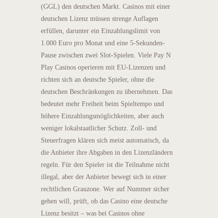
(GGL) den deutschen Markt. Casinos mit einer
deutschen Lizenz müssen strenge Auflagen
erfüllen, darunter ein Einzahlungslimit von
1.000 Euro pro Monat und eine 5-Sekunden-
Pause zwischen zwei Slot-Spielen. Viele Pay N
Play Casinos operieren mit EU-Lizenzen und
richten sich an deutsche Spieler, ohne die
deutschen Beschränkungen zu übernehmen. Das
bedeutet mehr Freiheit beim Spieltempo und
höhere Einzahlungsmöglichkeiten, aber auch
weniger lokalstaatlicher Schutz. Zoll- und
Steuerfragen klären sich meist automatisch, da
die Anbieter ihre Abgaben in den Lizenzländern
regeln. Für den Spieler ist die Teilnahme nicht
illegal, aber der Anbieter bewegt sich in einer
rechtlichen Grauzone. Wer auf Nummer sicher
gehen will, prüft, ob das Casino eine deutsche
Lizenz besitzt – was bei Casinos ohne