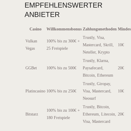
EMPFEHLENSWERTER
ANBIETER
Casino
Willkommensbonus
Zahlungsmethoden
Mindes
Trustly, Visa,
Vulkan
100% bis zu 300€ +
Mastercard, Skrill,
10€
Vegas
25 Freispiele
Neteller, Krypto
Trustly, Klarna,
GGBet
100% bis zu 500€
Paysafecard,
20€
Bitcoin, Ethereum
Trustly, Giropay,
Platincasino
100% bis zu 250€
Visa, Mastercard,
10€
Neosurf
Trustly, Bitcoin,
100% bis zu 100€ +
Bitstarz
Ethereum, Litecoin,
20€
180 Freispiele
Visa, Mastercard