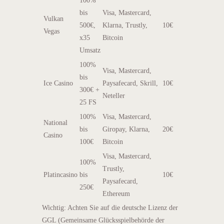
100%
bis
Visa, Mastercard,
Vulkan
500€,
Klarna, Trustly,
10€
Vegas
x35
Bitcoin
Umsatz
100%
Visa, Mastercard,
bis
Ice Casino
Paysafecard, Skrill,
10€
300€ +
Neteller
25 FS
100%
Visa, Mastercard,
National
bis
Giropay, Klarna,
20€
Casino
100€
Bitcoin
Visa, Mastercard,
100%
Trustly,
Platincasino
bis
10€
Paysafecard,
250€
Ethereum
Wichtig: Achten Sie auf die deutsche Lizenz der
GGL (Gemeinsame Glücksspielbehörde der