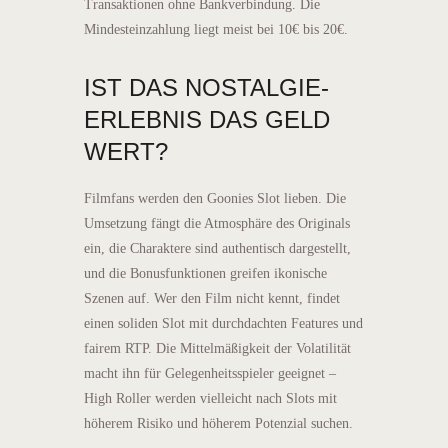
Transaktionen ohne Bankverbindung. Die
Mindesteinzahlung liegt meist bei 10€ bis 20€.
IST DAS NOSTALGIE-
ERLEBNIS DAS GELD
WERT?
Filmfans werden den Goonies Slot lieben. Die
Umsetzung fängt die Atmosphäre des Originals
ein, die Charaktere sind authentisch dargestellt,
und die Bonusfunktionen greifen ikonische
Szenen auf. Wer den Film nicht kennt, findet
einen soliden Slot mit durchdachten Features und
fairem RTP. Die Mittelmäßigkeit der Volatilität
macht ihn für Gelegenheitsspieler geeignet –
High Roller werden vielleicht nach Slots mit
höherem Risiko und höherem Potenzial suchen.