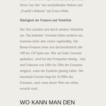
Never Say Die“ mit nachfallenden Walzen und
„Fratelli's Hideout“ mit Extra-Wilds.
Häufigkeit der Features und Volatilität
Der Slot zeichnet sich durch mittlere Volatilität
aus. Das bedeutet: Gewinne fallen moderat aus,
kommen dafür aber relativ regelmäßig. Die
Bonus-Features lösen sich durchschnittlich alle
100 bis 150 Spins aus. Wer auf hohe Gewinne
spekuliert, wird bei den Freispielen fündig – hier
sind Faktoren von 100x bis 500x des Einsatzes
möglich, wenn die Symbole günstig fallen. Der
maximale Gewinn liegt bei 10.000x des
Einsatzes, auch wenn dieser Wert nur selten
erreicht wird.
WO KANN MAN DEN