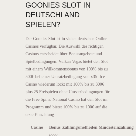
GOONIES SLOT IN
DEUTSCHLAND
SPIELEN?
Der Goonies Slot ist in vielen deutschen Online
Casinos verfügbar. Die Auswahl des richtigen
Casinos entscheidet über Bonusangebote und
Spielbedingungen. Vulkan Vegas bietet den Slot
mit einem Willkommensbonus von 100% bis zu
500€ bei einer Umsatzbedingung von x35. Ice
Casino wiederum lockt mit 100% bis zu 300€
plus 25 Freispielen ohne Umsatzbedingungen für
die Free Spins. National Casino hat den Slot im
Programm und bietet 100% bis zu 100€ auf die
erste Einzahlung.
Casino
Bonus
Zahlungsmethoden
Mindesteinzahlung