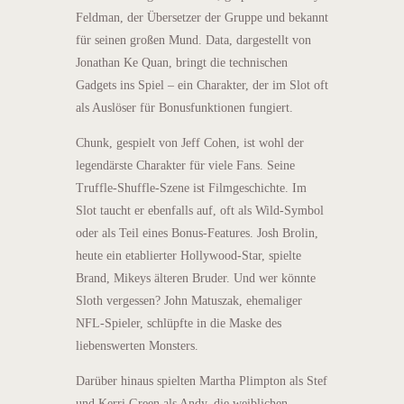
Feldman, der Übersetzer der Gruppe und bekannt
für seinen großen Mund. Data, dargestellt von
Jonathan Ke Quan, bringt die technischen
Gadgets ins Spiel – ein Charakter, der im Slot oft
als Auslöser für Bonusfunktionen fungiert.
Chunk, gespielt von Jeff Cohen, ist wohl der
legendärste Charakter für viele Fans. Seine
Truffle-Shuffle-Szene ist Filmgeschichte. Im
Slot taucht er ebenfalls auf, oft als Wild-Symbol
oder als Teil eines Bonus-Features. Josh Brolin,
heute ein etablierter Hollywood-Star, spielte
Brand, Mikeys älteren Bruder. Und wer könnte
Sloth vergessen? John Matuszak, ehemaliger
NFL-Spieler, schlüpfte in die Maske des
liebenswerten Monsters.
Darüber hinaus spielten Martha Plimpton als Stef
und Kerri Green als Andy, die weiblichen