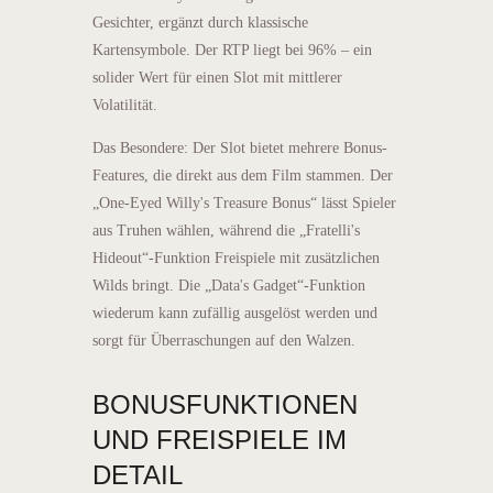
Gesichter, ergänzt durch klassische
Kartensymbole. Der RTP liegt bei 96% – ein
solider Wert für einen Slot mit mittlerer
Volatilität.
Das Besondere: Der Slot bietet mehrere Bonus-
Features, die direkt aus dem Film stammen. Der
„One-Eyed Willy's Treasure Bonus“ lässt Spieler
aus Truhen wählen, während die „Fratelli's
Hideout“-Funktion Freispiele mit zusätzlichen
Wilds bringt. Die „Data's Gadget“-Funktion
wiederum kann zufällig ausgelöst werden und
sorgt für Überraschungen auf den Walzen.
BONUSFUNKTIONEN
UND FREISPIELE IM
DETAIL