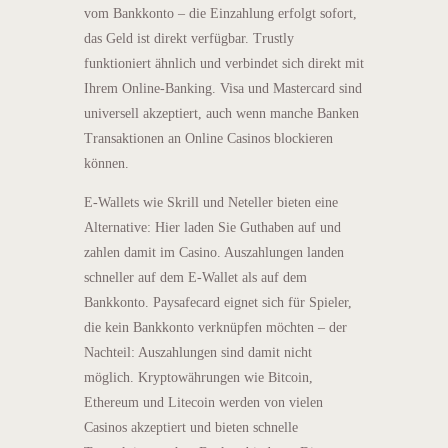
vom Bankkonto – die Einzahlung erfolgt sofort,
das Geld ist direkt verfügbar. Trustly
funktioniert ähnlich und verbindet sich direkt mit
Ihrem Online-Banking. Visa und Mastercard sind
universell akzeptiert, auch wenn manche Banken
Transaktionen an Online Casinos blockieren
können.
E-Wallets wie Skrill und Neteller bieten eine
Alternative: Hier laden Sie Guthaben auf und
zahlen damit im Casino. Auszahlungen landen
schneller auf dem E-Wallet als auf dem
Bankkonto. Paysafecard eignet sich für Spieler,
die kein Bankkonto verknüpfen möchten – der
Nachteil: Auszahlungen sind damit nicht
möglich. Kryptowährungen wie Bitcoin,
Ethereum und Litecoin werden von vielen
Casinos akzeptiert und bieten schnelle