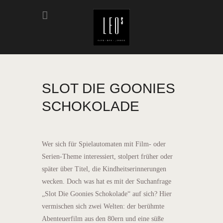
SLOT DIE GOONIES
SCHOKOLADE
Wer sich für Spielautomaten mit Film- oder
Serien-Theme interessiert, stolpert früher oder
später über Titel, die Kindheitserinnerungen
wecken. Doch was hat es mit der Suchanfrage
„Slot Die Goonies Schokolade“ auf sich? Hier
vermischen sich zwei Welten: der berühmte
Abenteuerfilm aus den 80ern und eine süße