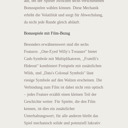
aus, bei der Spieler zwischen sechs verschiedenen
Bonusspielen wählen können. Diese Mechanik
erhöht die Volatilität und sorgt für Abwechslung,
da nicht jede Runde gleich abläuft.
Bonusspiele mit Film-Bezug
Besonders erwähnenswert sind die sechs
Features: „One-Eyed Willy's Treasure“ bietet
Cash-Symbole mit Multiplikatoren, „Fratelli's
Hideout“ kombiniert Freispiele mit zusätzlichen
Wilds, und „Data's Colossal Symbols“ lässt
riesige Symbole auf den Walzen erscheinen. Die
Verbindung zum Film ist dabei nicht rein optisch
– jedes Feature erzählt einen kleinen Teil der
Geschichte weiter. Für Spieler, die den Film
kennen, ist dies ein zusätzlicher
Unterhaltungswert; für alle anderen bleibt das
Spiel mechanisch solide und potenziell lukrativ.