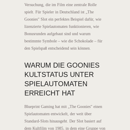
Versuchung, die im Film eine zentrale Rolle
spielt. Für Spieler in Deutschland ist „The
Goonies“ Slot ein perfektes Beispiel dafür, wie
lizenzierte Spielautomaten funktionieren, wie
Bonusrunden aufgebaut sind und warum
bestimmte Symbole – wie die Schokolade – für
den Spielspaß entscheidend sein können.
WARUM DIE GOONIES
KULTSTATUS UNTER
SPIELAUTOMATEN
ERREICHT HAT
Blueprint Gaming hat mit „The Goonies“ einen
Spielautomaten entwickelt, der weit über
Standard-Slots hinausgeht. Der Slot basiert auf
dem Kultfilm von 1985, in dem eine Gruppe von