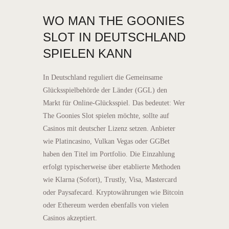
WO MAN THE GOONIES
SLOT IN DEUTSCHLAND
SPIELEN KANN
In Deutschland reguliert die Gemeinsame
Glücksspielbehörde der Länder (GGL) den
Markt für Online-Glücksspiel. Das bedeutet: Wer
The Goonies Slot spielen möchte, sollte auf
Casinos mit deutscher Lizenz setzen. Anbieter
wie Platincasino, Vulkan Vegas oder GGBet
haben den Titel im Portfolio. Die Einzahlung
erfolgt typischerweise über etablierte Methoden
wie Klarna (Sofort), Trustly, Visa, Mastercard
oder Paysafecard. Kryptowährungen wie Bitcoin
oder Ethereum werden ebenfalls von vielen
Casinos akzeptiert.