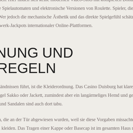
e Spielautomaten und elektronische Versionen von Roulette. Spieler, di
er jedoch die mechanische Ästhetik und das direkte Spielgefühl schätzt
werk-Jackpots internationaler Online-Plattformen.
NUNG UND
REGELN
ndnissen führt, ist die Kleiderordnung. Das Casino Duisburg hat klare 
Regel Sakko oder Jackett, zumindest aber ein langärmeliges Hemd und 
und Sandalen sind auch dort tabu.
 die an der Tür abgewiesen wurden, weil sie diese Vorgaben missachte
zu kleiden. Das Tragen einer Kappe oder Basecap ist im gesamten Haus 