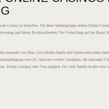
RG
ische Casino zu besuchen. Für diese Spielergruppe stellen Online-Casino
atsvertrag und bieten Rechtssicherheit. Der Vorteil liegt auf der Hand:
eten tausende von Slots, Live-Dealer-Spiele und Sportwetten unter ein
zbedingung von x35, sind eine weitere Attraktion, die stationäre Cas
rna, Trustly, Giropay oder Visa möglich. Für viele Spieler ist dies ei