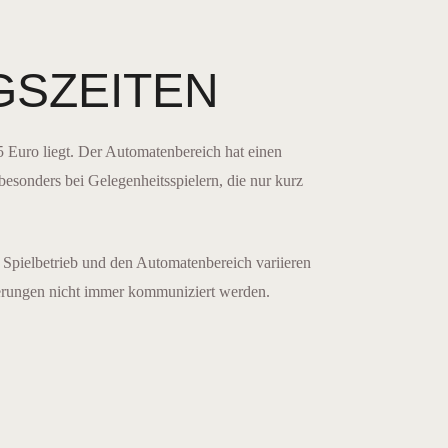
GSZEITEN
 5 Euro liegt. Der Automatenbereich hat einen
besonders bei Gelegenheitsspielern, die nur kurz
n Spielbetrieb und den Automatenbereich variieren
nderungen nicht immer kommuniziert werden.