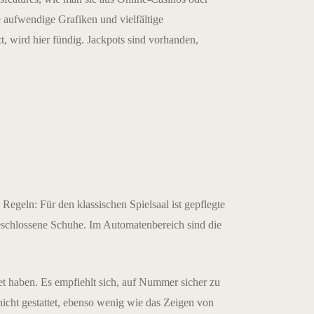
e aufwendige Grafiken und vielfältige
, wird hier fündig. Jackpots sind vorhanden,
Regeln: Für den klassischen Spielsaal ist gepflegte
geschlossene Schuhe. Im Automatenbereich sind die
t haben. Es empfiehlt sich, auf Nummer sicher zu
nicht gestattet, ebenso wenig wie das Zeigen von