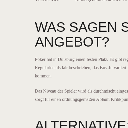
WAS SAGEN S
ANGEBOT?
Poker hat in Duisburg einen festen Platz. Es gibt r
Regularien als fair beschrieben, das Buy-In variie
kommen.
Das Niveau der Spieler wird als durchmischt einges
sorgt für einen ordnungsgemäßen Ablauf. Kritikpunk
ALTERNATIVE