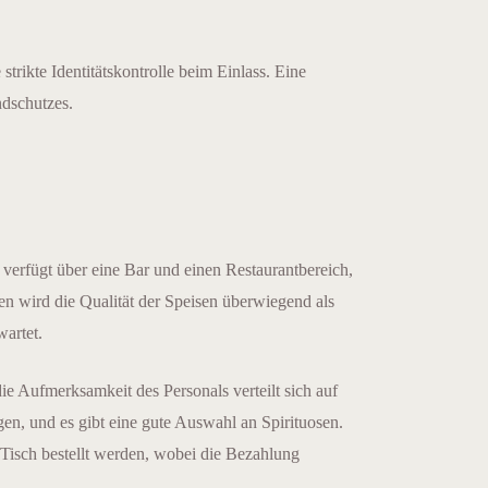
rikte Identitätskontrolle beim Einlass. Eine
ndschutzes.
 verfügt über eine Bar und einen Restaurantbereich,
en wird die Qualität der Speisen überwiegend als
wartet.
e Aufmerksamkeit des Personals verteilt sich auf
gen, und es gibt eine gute Auswahl an Spirituosen.
n Tisch bestellt werden, wobei die Bezahlung