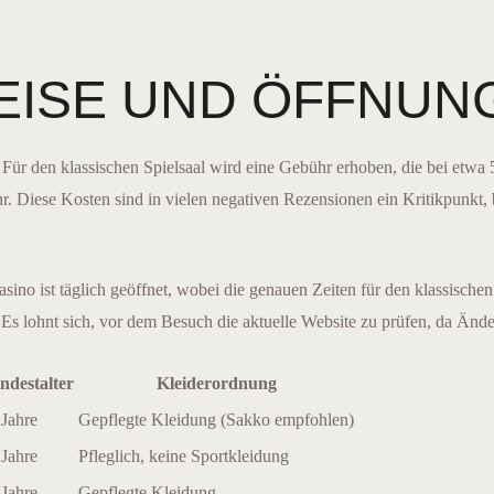
EISE UND ÖFFNUN
s. Für den klassischen Spielsaal wird eine Gebühr erhoben, die bei etwa
r. Diese Kosten sind in vielen negativen Rezensionen ein Kritikpunkt, 
sino ist täglich geöffnet, wobei die genauen Zeiten für den klassische
. Es lohnt sich, vor dem Besuch die aktuelle Website zu prüfen, da Ä
ndestalter
Kleiderordnung
 Jahre
Gepflegte Kleidung (Sakko empfohlen)
 Jahre
Pfleglich, keine Sportkleidung
 Jahre
Gepflegte Kleidung