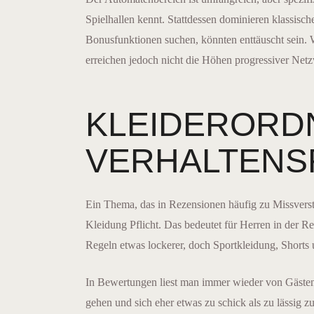
Spielhallen kennt. Stattdessen dominieren klassisch
Bonusfunktionen suchen, könnten enttäuscht sein. W
erreichen jedoch nicht die Höhen progressiver Netz
KLEIDERORD
VERHALTENS
Ein Thema, das in Rezensionen häufig zu Missverstä
Kleidung Pflicht. Das bedeutet für Herren in der 
Regeln etwas lockerer, doch Sportkleidung, Shorts 
In Bewertungen liest man immer wieder von Gästen,
gehen und sich eher etwas zu schick als zu lässig 