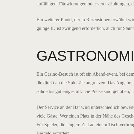
auffälligen Tätowierungen oder veren-Haltungen, 
Ein weiterer Punkt, der in Rezensionen erwähnt wir
gültige ID ist zwingend erforderlich, auch für Sta
GASTRONOMI
Ein Casino-Besuch ist oft ein Abend-event, bei dem
die direkt an die Spielsäle angrenzen. Das Angebot
solide bis gut eingestuft. Die Preise sind gehoben,
Der Service an der Bar wird unterschiedlich bewer
viele Gäste. Wer einen Platz in der Nähe des Gesche
Für Spieler, die längere Zeit an einem Tisch verbri
Bargeld erfordert.