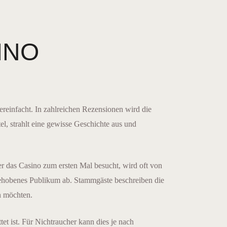
INO
reinfacht. In zahlreichen Rezensionen wird die
el, strahlt eine gewisse Geschichte aus und
 Wer das Casino zum ersten Mal besucht, wird oft von
n gehobenes Publikum ab. Stammgäste beschreiben die
en möchten.
tet ist. Für Nichtraucher kann dies je nach