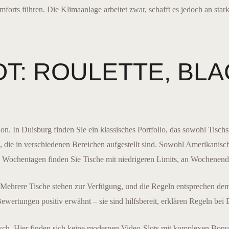
orts führen. Die Klimaanlage arbeitet zwar, schafft es jedoch an star
T: ROULETTE, BL
on. In Duisburg finden Sie ein klassisches Portfolio, das sowohl Tisch
, die in verschiedenen Bereichen aufgestellt sind. Sowohl Amerikanisc
 Wochentagen finden Sie Tische mit niedrigeren Limits, an Wochenende
 Mehrere Tische stehen zur Verfügung, und die Regeln entsprechen de
Bewertungen positiv erwähnt – sie sind hilfsbereit, erklären Regeln bei
isch. Hier finden sich keine modernen Video-Slots mit komplexen Bonu