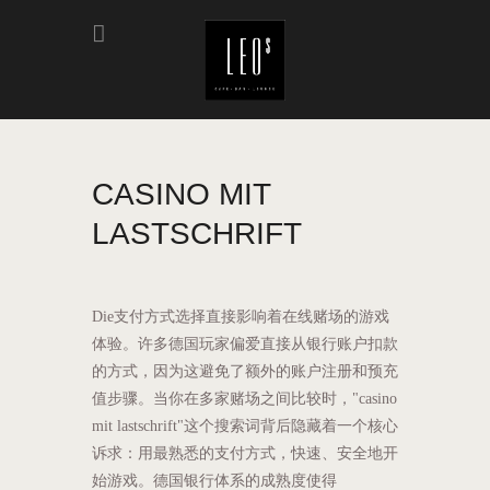
CASINO MIT
LASTSCHRIFT
Die支付方式选择直接影响着在线赌场的游戏
体验。许多德国玩家偏爱直接从银行账户扣款
的方式，因为这避免了额外的账户注册和预充
值步骤。当你在多家赌场之间比较时，"casino
mit lastschrift"这个搜索词背后隐藏着一个核心
诉求：用最熟悉的支付方式，快速、安全地开
始游戏。德国银行体系的成熟度使得