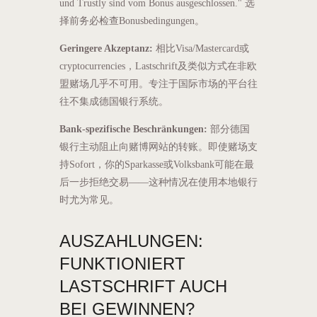
und Trustly sind vom Bonus ausgeschlossen." 选
择前务必检查Bonusbedingungen。
Geringere Akzeptanz:
相比Visa/Mastercard或
cryptocurrencies，Lastschrift及类似方式在非欧
盟赌场几乎不可用。专注于国际市场的平台往
往不集成德国银行系统。
Bank-spezifische Beschränkungen:
部分德国
银行主动阻止向赌博网站的转账。即使赌场支
持Sofort，你的Sparkasse或Volksbank可能在最
后一步拒绝交易——这种情况在使用本地银行
时尤为常见。
AUSZAHLUNGEN:
FUNKTIONIERT
LASTSCHRIFT AUCH
BEI GEWINNEN?