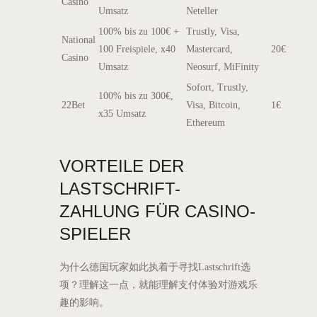
Casino
Umsatz
Neteller
100% bis zu 100€ +
Trustly, Visa,
National
100 Freispiele, x40
Mastercard,
20€
Casino
Umsatz
Neosurf, MiFinity
Sofort, Trustly,
100% bis zu 300€,
22Bet
Visa, Bitcoin,
1€
x35 Umsatz
Ethereum
VORTEILE DER
LASTSCHRIFT-
ZAHLUNG FÜR CASINO-
SPIELER
为什么德国玩家如此执着于寻找Lastschrift选
项？理解这一点，就能理解支付体验对游戏乐
趣的影响。