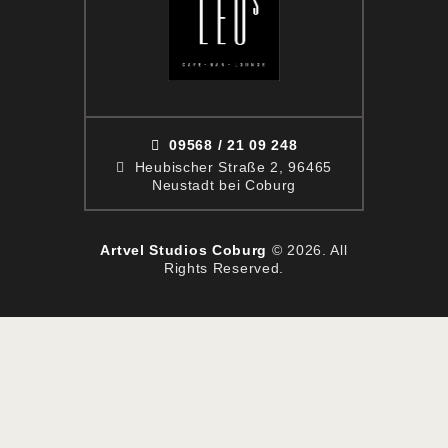
09568 / 21 09 248
Heubischer Straße 2, 96465
Neustadt bei Coburg
Artvel Studios Coburg
© 2026. All
Rights Reserved.