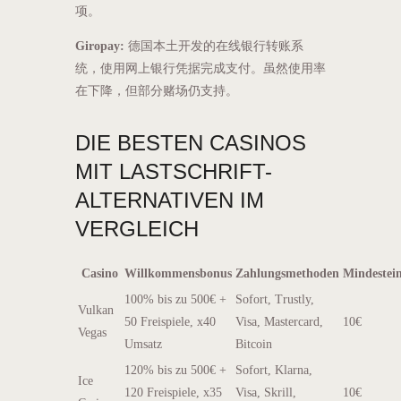
项。
Giropay:
德国本土开发的在线银行转账系
统，使用网上银行凭据完成支付。虽然使用率
在下降，但部分赌场仍支持。
DIE BESTEN CASINOS
MIT LASTSCHRIFT-
ALTERNATIVEN IM
VERGLEICH
Casino
Willkommensbonus
Zahlungsmethoden
Mindestei
100% bis zu 500€ +
Sofort, Trustly,
Vulkan
50 Freispiele, x40
Visa, Mastercard,
10€
Vegas
Umsatz
Bitcoin
120% bis zu 500€ +
Sofort, Klarna,
Ice
120 Freispiele, x35
Visa, Skrill,
10€