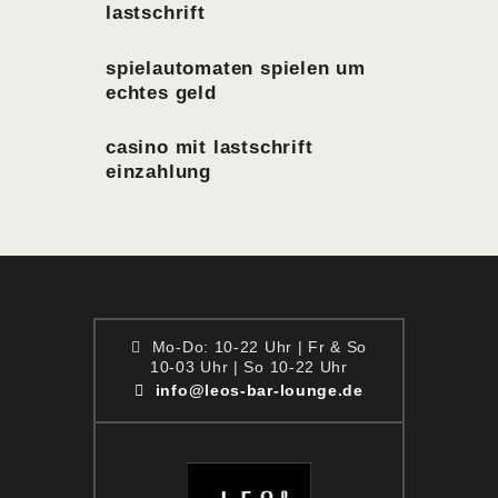
lastschrift
spielautomaten spielen um
echtes geld
casino mit lastschrift
einzahlung
Mo-Do: 10-22 Uhr | Fr & So
10-03 Uhr | So 10-22 Uhr
info@leos-bar-lounge.de