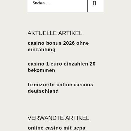
AKTUELLE ARTIKEL
casino bonus 2026 ohne
einzahlung
casino 1 euro einzahlen 20
bekommen
lizenzierte online casinos
deutschland
VERWANDTE ARTIKEL
online casino mit sepa