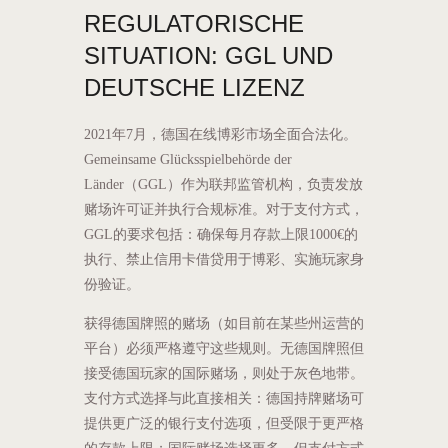
REGULATORISCHE
SITUATION: GGL UND
DEUTSCHE LIZENZ
2021年7月，德国在线博彩市场全面合法化。
Gemeinsame Glücksspielbehörde der
Länder（GGL）作为联邦监管机构，负责发放
赌场许可证并执行合规标准。对于支付方式，
GGL的要求包括：确保每月存款上限1000€的
执行、禁止信用卡借贷用于博彩、实施玩家身
份验证。
获得德国牌照的赌场（如目前在某些州运营的
平台）必须严格遵守这些规则。无德国牌照但
接受德国玩家的国际赌场，则处于灰色地带。
支付方式选择与此直接相关：德国持牌赌场可
提供更广泛的银行支付选项，但受限于更严格