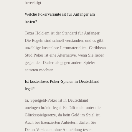
berechtigt.
Welche Pokervariante ist für Anfänger am
besten?
Texas Hold'em ist der Standard für Anfänger.
Die Regeln sind schnell verstanden, und es gibt
unzählige kostenlose Lernmaterialien. Caribbean
Stud Poker ist eine Alternative, wenn Sie lieber
gegen den Dealer als gegen andere Spieler
antreten möchten.
Ist kostenloses Poker-Spielen in Deutschland
legal?
Ja, Spielgeld-Poker ist in Deutschland
uneingeschränkt legal. Es fällt nicht unter die
Glücksspielgesetze, da kein Geld im Spiel ist.
Auch bei lizenzierten Anbietern dürfen Sie
Demo-Versionen ohne Anmeldung testen.