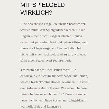
MIT SPIELGELD
WIRKLICH?
Eine berechtigte Frage, die ehrlich beantwortet
werden muss. Am Spielgeldtisch lernen Sie die
Regeln – mehr nicht. Gegner bluffen sinnlos,
callen mit jedweder Hand und gehen All-in, weil
ihnen die Chips ausgehen. Das Verhalten hat
nichts mit einem Echtgeldspiel zu tun, wo jeder
Chip einen realen Wert repräsentiert.
Trotzdem hat das Üben seinen Wert. Sie
entwickeln ein Gefühl für Starthände und lernen,
welche Kartenkombinationen gewinnen. Sie üben
die Bedienung der Software: Wie setze ich? Wie
raise ich? Wo sehe ich den Pot? Diese scheinbar
nebensächlichen Dinge kosten am Echtgeldtisch
wertvolle Zeit und können zu