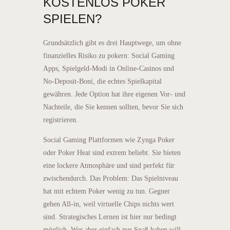
KOSTENLOS POKER
SPIELEN?
Grundsätzlich gibt es drei Hauptwege, um ohne
finanzielles Risiko zu pokern: Social Gaming
Apps, Spielgeld-Modi in Online-Casinos und
No-Deposit-Boni, die echtes Spielkapital
gewähren. Jede Option hat ihre eigenen Vor- und
Nachteile, die Sie kennen sollten, bevor Sie sich
registrieren.
Social Gaming Plattformen wie Zynga Poker
oder Poker Heat sind extrem beliebt. Sie bieten
eine lockere Atmosphäre und sind perfekt für
zwischendurch. Das Problem: Das Spielniveau
hat mit echtem Poker wenig zu tun. Gegner
gehen All-in, weil virtuelle Chips nichts wert
sind. Strategisches Lernen ist hier nur bedingt
möglich. Wer aber einfach nur Spaß haben will,