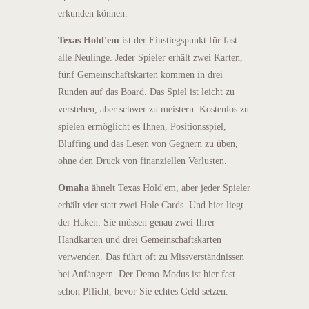
erkunden können.
Texas Hold'em
ist der Einstiegspunkt für fast
alle Neulinge. Jeder Spieler erhält zwei Karten,
fünf Gemeinschaftskarten kommen in drei
Runden auf das Board. Das Spiel ist leicht zu
verstehen, aber schwer zu meistern. Kostenlos zu
spielen ermöglicht es Ihnen, Positionsspiel,
Bluffing und das Lesen von Gegnern zu üben,
ohne den Druck von finanziellen Verlusten.
Omaha
ähnelt Texas Hold'em, aber jeder Spieler
erhält vier statt zwei Hole Cards. Und hier liegt
der Haken: Sie müssen genau zwei Ihrer
Handkarten und drei Gemeinschaftskarten
verwenden. Das führt oft zu Missverständnissen
bei Anfängern. Der Demo-Modus ist hier fast
schon Pflicht, bevor Sie echtes Geld setzen.