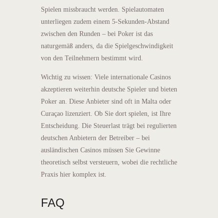
Spielen missbraucht werden. Spielautomaten
unterliegen zudem einem 5-Sekunden-Abstand
zwischen den Runden – bei Poker ist das
naturgemäß anders, da die Spielgeschwindigkeit
von den Teilnehmern bestimmt wird.
Wichtig zu wissen: Viele internationale Casinos
akzeptieren weiterhin deutsche Spieler und bieten
Poker an. Diese Anbieter sind oft in Malta oder
Curaçao lizenziert. Ob Sie dort spielen, ist Ihre
Entscheidung. Die Steuerlast trägt bei regulierten
deutschen Anbietern der Betreiber – bei
ausländischen Casinos müssen Sie Gewinne
theoretisch selbst versteuern, wobei die rechtliche
Praxis hier komplex ist.
FAQ