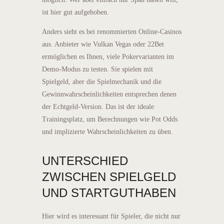
ist hier gut aufgehoben.
Anders sieht es bei renommierten Online-Casinos
aus. Anbieter wie Vulkan Vegas oder 22Bet
ermöglichen es Ihnen, viele Pokervarianten im
Demo-Modus zu testen. Sie spielen mit
Spielgeld, aber die Spielmechanik und die
Gewinnwahrscheinlichkeiten entsprechen denen
der Echtgeld-Version. Das ist der ideale
Trainingsplatz, um Berechnungen wie Pot Odds
und implizierte Wahrscheinlichkeiten zu üben.
UNTERSCHIED
ZWISCHEN SPIELGELD
UND STARTGUTHABEN
Hier wird es interessant für Spieler, die nicht nur