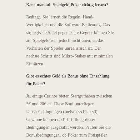
Kann man mit Spielgeld Poker richtig lernen?
Bedingt. Sie lernen die Regeln, Hand-
Wertigkeiten und die Software-Bedienung. Das
strategische Spiel gegen echte Gegner können Sie
am Spielgeldtisch jedoch nicht üben, da das
Verhalten der Spieler unrealistisch ist. Der
nächste Schritt sind Mikro-Stakes mit minimalen
Einsätzen.
Gibt es echtes Geld als Bonus ohne Einzahlung
für Poker?
Ja, einige Casinos bieten Startguthaben zwischen
5€ und 20€ an. Diese Boni unterliegen
Umsatzbedingungen (meist x35 bis x50).
Gewinne können nach Erfüllung dieser
Bedingungen ausgezahlt werden. Prüfen Sie die
Bonusbedingungen, ob Poker zum Freispielen