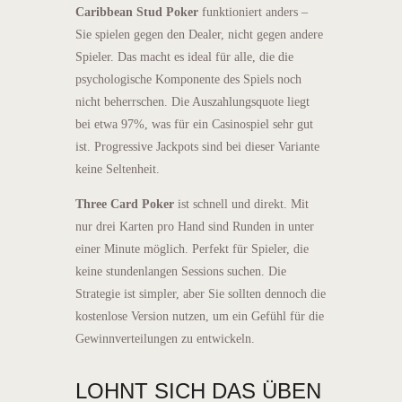
Caribbean Stud Poker
funktioniert anders –
Sie spielen gegen den Dealer, nicht gegen andere
Spieler. Das macht es ideal für alle, die die
psychologische Komponente des Spiels noch
nicht beherrschen. Die Auszahlungsquote liegt
bei etwa 97%, was für ein Casinospiel sehr gut
ist. Progressive Jackpots sind bei dieser Variante
keine Seltenheit.
Three Card Poker
ist schnell und direkt. Mit
nur drei Karten pro Hand sind Runden in unter
einer Minute möglich. Perfekt für Spieler, die
keine stundenlangen Sessions suchen. Die
Strategie ist simpler, aber Sie sollten dennoch die
kostenlose Version nutzen, um ein Gefühl für die
Gewinnverteilungen zu entwickeln.
LOHNT SICH DAS ÜBEN