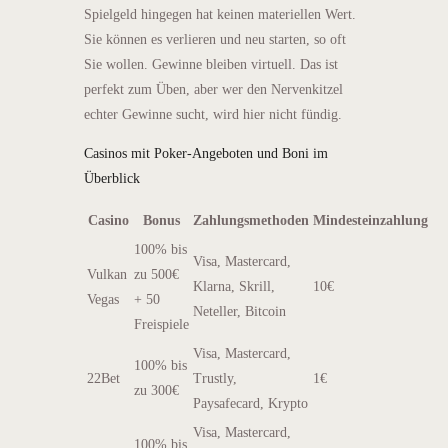
Spielgeld hingegen hat keinen materiellen Wert.
Sie können es verlieren und neu starten, so oft
Sie wollen. Gewinne bleiben virtuell. Das ist
perfekt zum Üben, aber wer den Nervenkitzel
echter Gewinne sucht, wird hier nicht fündig.
Casinos mit Poker-Angeboten und Boni im
Überblick
Casino
Bonus
Zahlungsmethoden
Mindesteinzahlung
100% bis
Visa, Mastercard,
Vulkan
zu 500€
Klarna, Skrill,
10€
Vegas
+ 50
Neteller, Bitcoin
Freispiele
Visa, Mastercard,
100% bis
22Bet
Trustly,
1€
zu 300€
Paysafecard, Krypto
Visa, Mastercard,
100% bis