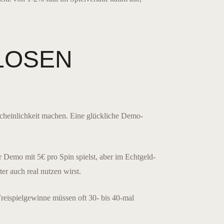
LOSEN
scheinlichkeit machen. Eine glückliche Demo-
 Demo mit 5€ pro Spin spielst, aber im Echtgeld-
er auch real nutzen wirst.
reispielgewinne müssen oft 30- bis 40-mal