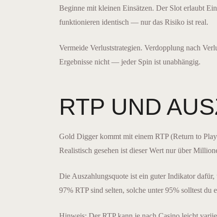
Beginne mit kleinen Einsätzen. Der Slot erlaubt E
funktionieren identisch — nur das Risiko ist real.
Vermeide Verluststrategien. Verdopplung nach Verlu
Ergebnisse nicht — jeder Spin ist unabhängig.
RTP UND AU
Gold Digger kommt mit einem RTP (Return to Playe
Realistisch gesehen ist dieser Wert nur über Millio
Die Auszahlungsquote ist ein guter Indikator dafür, 
97% RTP sind selten, solche unter 95% solltest du 
Hinweis: Der RTP kann je nach Casino leicht variier