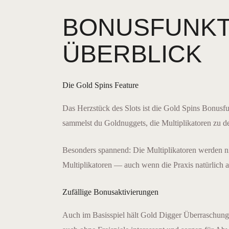
BONUSFUNKTI
ÜBERBLICK
Die Gold Spins Feature
Das Herzstück des Slots ist die Gold Spins Bonusf
sammelst du Goldnuggets, die Multiplikatoren zu d
Besonders spannend: Die Multiplikatoren werden ni
Multiplikatoren — auch wenn die Praxis natürlich a
Zufällige Bonusaktivierungen
Auch im Basisspiel hält Gold Digger Überraschunge