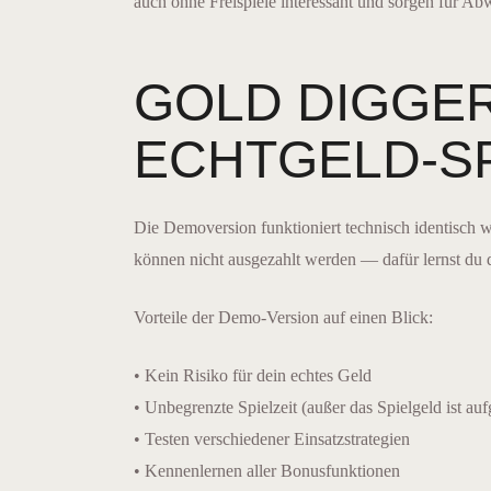
auch ohne Freispiele interessant und sorgen für Ab
GOLD DIGGER
ECHTGELD-SP
Die Demoversion funktioniert technisch identisch w
können nicht ausgezahlt werden — dafür lernst du d
Vorteile der Demo-Version auf einen Blick:
• Kein Risiko für dein echtes Geld
• Unbegrenzte Spielzeit (außer das Spielgeld ist a
• Testen verschiedener Einsatzstrategien
• Kennenlernen aller Bonusfunktionen