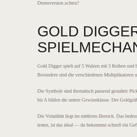
Demoversion achten?
GOLD DIGGER
SPIELMECHA
Gold Digger spielt auf 5 Walzen mit 3 Reihen und bi
Besondere sind die verschiedenen Multiplikatoren 
Die Symbole sind thematisch passend gestaltet: Pi
bis A bilden die untere Gewinnklasse. Der Goldgrä
Die Volatilität liegt im mittleren Bereich. Das bedeu
testen, ist das ideal — du bekommst schnell ein Gef