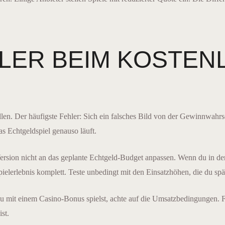
HLER BEIM KOSTEN
llen. Der häufigste Fehler: Sich ein falsches Bild von der Gewinnwahr
s Echtgeldspiel genauso läuft.
ersion nicht an das geplante Echtgeld-Budget anpassen. Wenn du in der
pielerlebnis komplett. Teste unbedingt mit den Einsatzhöhen, die du spät
 mit einem Casino-Bonus spielst, achte auf die Umsatzbedingungen. F
st.