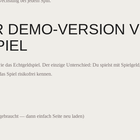
wechslung bei jedem Spin.
 DEMO-VERSION V
IEL
ie das Echtgeldspiel. Der einzige Unterschied: Du spielst mit Spielgeld
as Spiel risikofrei kennen.
ufgebraucht — dann einfach Seite neu laden)