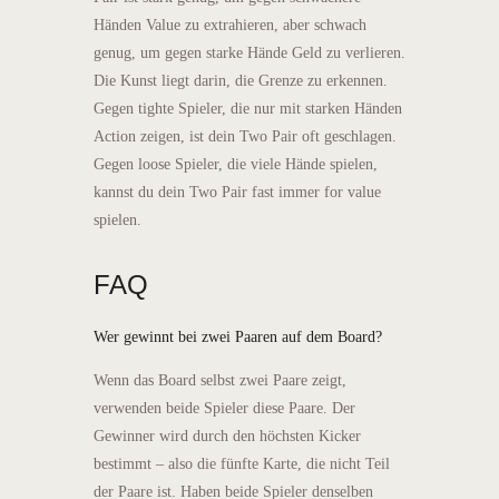
Händen Value zu extrahieren, aber schwach
genug, um gegen starke Hände Geld zu verlieren.
Die Kunst liegt darin, die Grenze zu erkennen.
Gegen tighte Spieler, die nur mit starken Händen
Action zeigen, ist dein Two Pair oft geschlagen.
Gegen loose Spieler, die viele Hände spielen,
kannst du dein Two Pair fast immer for value
spielen.
FAQ
Wer gewinnt bei zwei Paaren auf dem Board?
Wenn das Board selbst zwei Paare zeigt,
verwenden beide Spieler diese Paare. Der
Gewinner wird durch den höchsten Kicker
bestimmt – also die fünfte Karte, die nicht Teil
der Paare ist. Haben beide Spieler denselben