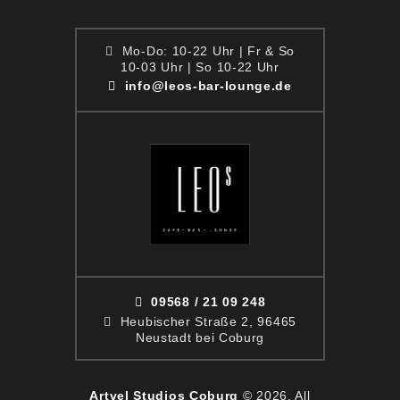
Mo-Do: 10-22 Uhr | Fr & So
10-03 Uhr | So 10-22 Uhr
info@leos-bar-lounge.de
09568 / 21 09 248
Heubischer Straße 2, 96465
Neustadt bei Coburg
Artvel Studios Coburg
© 2026. All