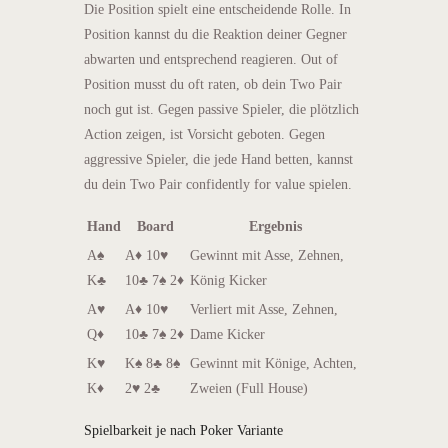
Die Position spielt eine entscheidende Rolle. In
Position kannst du die Reaktion deiner Gegner
abwarten und entsprechend reagieren. Out of
Position musst du oft raten, ob dein Two Pair
noch gut ist. Gegen passive Spieler, die plötzlich
Action zeigen, ist Vorsicht geboten. Gegen
aggressive Spieler, die jede Hand betten, kannst
du dein Two Pair confidently for value spielen.
Hand
Board
Ergebnis
A♠
A♦ 10♥
Gewinnt mit Asse, Zehnen,
K♣
10♣ 7♠ 2♦
König Kicker
A♥
A♦ 10♥
Verliert mit Asse, Zehnen,
Q♦
10♣ 7♠ 2♦
Dame Kicker
K♥
K♠ 8♣ 8♠
Gewinnt mit Könige, Achten,
K♦
2♥ 2♣
Zweien (Full House)
Spielbarkeit je nach Poker Variante