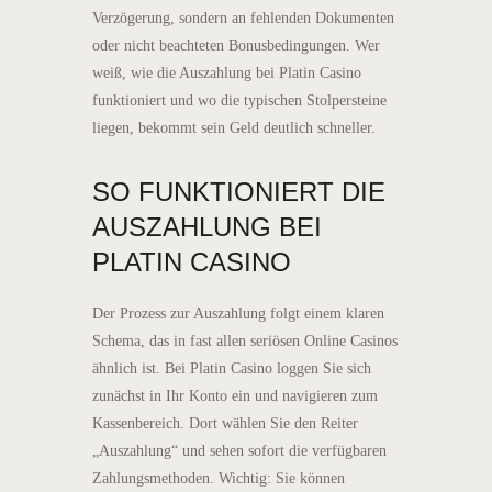
Verzögerung, sondern an fehlenden Dokumenten
oder nicht beachteten Bonusbedingungen. Wer
weiß, wie die Auszahlung bei Platin Casino
funktioniert und wo die typischen Stolpersteine
liegen, bekommt sein Geld deutlich schneller.
SO FUNKTIONIERT DIE
AUSZAHLUNG BEI
PLATIN CASINO
Der Prozess zur Auszahlung folgt einem klaren
Schema, das in fast allen seriösen Online Casinos
ähnlich ist. Bei Platin Casino loggen Sie sich
zunächst in Ihr Konto ein und navigieren zum
Kassenbereich. Dort wählen Sie den Reiter
„Auszahlung“ und sehen sofort die verfügbaren
Zahlungsmethoden. Wichtig: Sie können