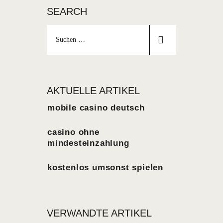
SEARCH
AKTUELLE ARTIKEL
mobile casino deutsch
casino ohne
mindesteinzahlung
kostenlos umsonst spielen
VERWANDTE ARTIKEL