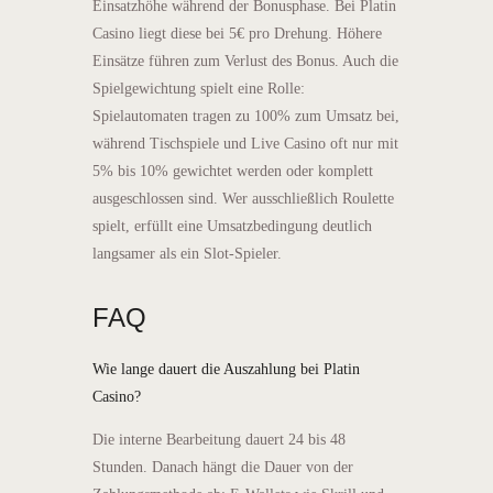
Einsatzhöhe während der Bonusphase. Bei Platin
Casino liegt diese bei 5€ pro Drehung. Höhere
Einsätze führen zum Verlust des Bonus. Auch die
Spielgewichtung spielt eine Rolle:
Spielautomaten tragen zu 100% zum Umsatz bei,
während Tischspiele und Live Casino oft nur mit
5% bis 10% gewichtet werden oder komplett
ausgeschlossen sind. Wer ausschließlich Roulette
spielt, erfüllt eine Umsatzbedingung deutlich
langsamer als ein Slot-Spieler.
FAQ
Wie lange dauert die Auszahlung bei Platin
Casino?
Die interne Bearbeitung dauert 24 bis 48
Stunden. Danach hängt die Dauer von der