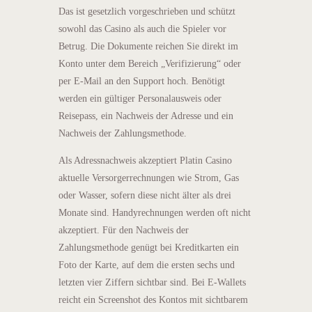
Das ist gesetzlich vorgeschrieben und schützt
sowohl das Casino als auch die Spieler vor
Betrug. Die Dokumente reichen Sie direkt im
Konto unter dem Bereich „Verifizierung“ oder
per E-Mail an den Support hoch. Benötigt
werden ein gültiger Personalausweis oder
Reisepass, ein Nachweis der Adresse und ein
Nachweis der Zahlungsmethode.
Als Adressnachweis akzeptiert Platin Casino
aktuelle Versorgerrechnungen wie Strom, Gas
oder Wasser, sofern diese nicht älter als drei
Monate sind. Handyrechnungen werden oft nicht
akzeptiert. Für den Nachweis der
Zahlungsmethode genügt bei Kreditkarten ein
Foto der Karte, auf dem die ersten sechs und
letzten vier Ziffern sichtbar sind. Bei E-Wallets
reicht ein Screenshot des Kontos mit sichtbarem