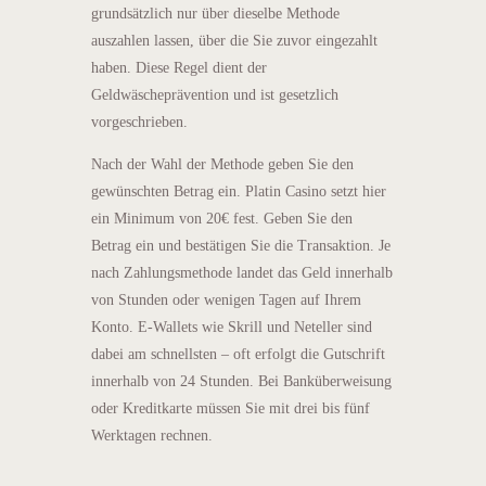
grundsätzlich nur über dieselbe Methode
auszahlen lassen, über die Sie zuvor eingezahlt
haben. Diese Regel dient der
Geldwäscheprävention und ist gesetzlich
vorgeschrieben.
Nach der Wahl der Methode geben Sie den
gewünschten Betrag ein. Platin Casino setzt hier
ein Minimum von 20€ fest. Geben Sie den
Betrag ein und bestätigen Sie die Transaktion. Je
nach Zahlungsmethode landet das Geld innerhalb
von Stunden oder wenigen Tagen auf Ihrem
Konto. E-Wallets wie Skrill und Neteller sind
dabei am schnellsten – oft erfolgt die Gutschrift
innerhalb von 24 Stunden. Bei Banküberweisung
oder Kreditkarte müssen Sie mit drei bis fünf
Werktagen rechnen.