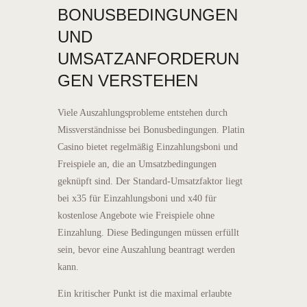
BONUSBEDINGUNGEN
UND
UMSATZANFORDERUN
GEN VERSTEHEN
Viele Auszahlungsprobleme entstehen durch
Missverständnisse bei Bonusbedingungen. Platin
Casino bietet regelmäßig Einzahlungsboni und
Freispiele an, die an Umsatzbedingungen
geknüpft sind. Der Standard-Umsatzfaktor liegt
bei x35 für Einzahlungsboni und x40 für
kostenlose Angebote wie Freispiele ohne
Einzahlung. Diese Bedingungen müssen erfüllt
sein, bevor eine Auszahlung beantragt werden
kann.
Ein kritischer Punkt ist die maximal erlaubte