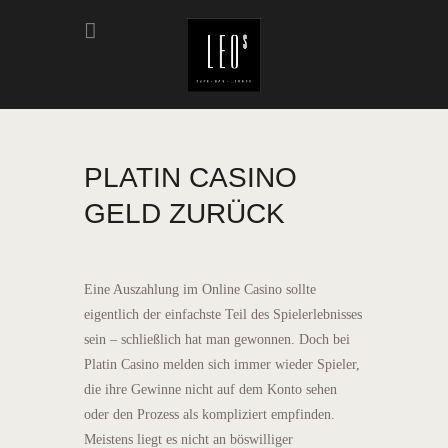
PLATIN CASINO
GELD ZURÜCK
Eine Auszahlung im Online Casino sollte
eigentlich der einfachste Teil des Spielerlebnisses
sein – schließlich hat man gewonnen. Doch bei
Platin Casino melden sich immer wieder Spieler,
die ihre Gewinne nicht auf dem Konto sehen
oder den Prozess als kompliziert empfinden.
Meistens liegt es nicht an böswilliger