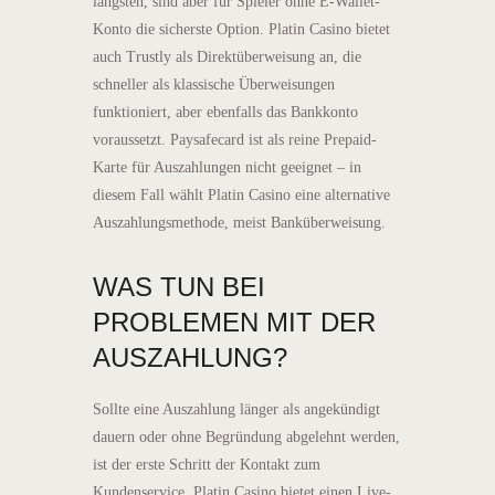
längsten, sind aber für Spieler ohne E-Wallet-
Konto die sicherste Option. Platin Casino bietet
auch Trustly als Direktüberweisung an, die
schneller als klassische Überweisungen
funktioniert, aber ebenfalls das Bankkonto
voraussetzt. Paysafecard ist als reine Prepaid-
Karte für Auszahlungen nicht geeignet – in
diesem Fall wählt Platin Casino eine alternative
Auszahlungsmethode, meist Banküberweisung.
WAS TUN BEI
PROBLEMEN MIT DER
AUSZAHLUNG?
Sollte eine Auszahlung länger als angekündigt
dauern oder ohne Begründung abgelehnt werden,
ist der erste Schritt der Kontakt zum
Kundenservice. Platin Casino bietet einen Live-