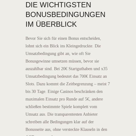
DIE WICHTIGSTEN
BONUSBEDINGUNGEN
IM ÜBERBLICK
Bevor Sie sich für einen Bonus entscheiden,
lohnt sich ein Blick ins Kleingedruckte. Die
Umsatzbedingung gibt an, wie oft Sie
Bonusgewinne umsetzen müssen, bevor sie
auszahlbar sind. Bei 20€ Startguthaben und x35
Umsatzbedingung bedeutet das 700€ Einsatz an
Slots. Dazu kommt die Zeitbegrenzung – meist 7
bis 30 Tage. Einige Casinos beschränken den
maximalen Einsatz pro Runde auf 5€, andere
schließen bestimmte Spiele komplett vom
Umsatz aus. Die transparentesten Anbieter
schreiben alle Bedingungen klar auf der
Bonusseite aus, ohne versteckte Klauseln in den