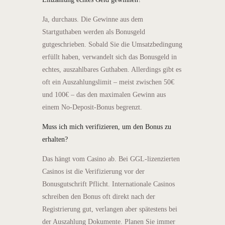
Ja, durchaus. Die Gewinne aus dem
Startguthaben werden als Bonusgeld
gutgeschrieben. Sobald Sie die Umsatzbedingung
erfüllt haben, verwandelt sich das Bonusgeld in
echtes, auszahlbares Guthaben. Allerdings gibt es
oft ein Auszahlungslimit – meist zwischen 50€
und 100€ – das den maximalen Gewinn aus
einem No-Deposit-Bonus begrenzt.
Muss ich mich verifizieren, um den Bonus zu
erhalten?
Das hängt vom Casino ab. Bei GGL-lizenzierten
Casinos ist die Verifizierung vor der
Bonusgutschrift Pflicht. Internationale Casinos
schreiben den Bonus oft direkt nach der
Registrierung gut, verlangen aber spätestens bei
der Auszahlung Dokumente. Planen Sie immer