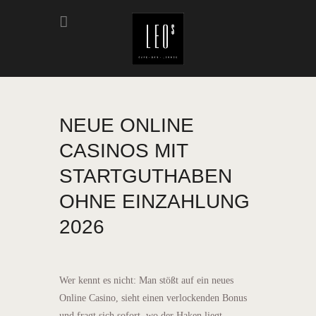
NEUE ONLINE
CASINOS MIT
STARTGUTHABEN
OHNE EINZAHLUNG
2026
Wer kennt es nicht: Man stößt auf ein neues
Online Casino, sieht einen verlockenden Bonus
und fragt sich sofort, wo der Haken liegt.