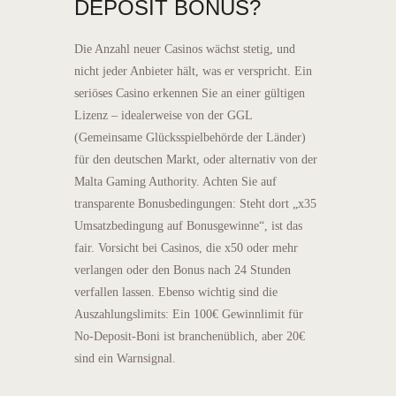
DEPOSIT BONUS?
Die Anzahl neuer Casinos wächst stetig, und
nicht jeder Anbieter hält, was er verspricht. Ein
seriöses Casino erkennen Sie an einer gültigen
Lizenz – idealerweise von der GGL
(Gemeinsame Glücksspielbehörde der Länder)
für den deutschen Markt, oder alternativ von der
Malta Gaming Authority. Achten Sie auf
transparente Bonusbedingungen: Steht dort „x35
Umsatzbedingung auf Bonusgewinne“, ist das
fair. Vorsicht bei Casinos, die x50 oder mehr
verlangen oder den Bonus nach 24 Stunden
verfallen lassen. Ebenso wichtig sind die
Auszahlungslimits: Ein 100€ Gewinnlimit für
No-Deposit-Boni ist branchenüblich, aber 20€
sind ein Warnsignal.