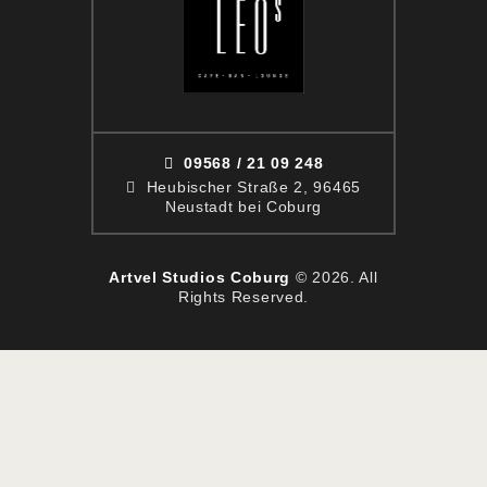
09568 / 21 09 248
Heubischer Straße 2, 96465
Neustadt bei Coburg
Artvel Studios Coburg
© 2026. All
Rights Reserved.