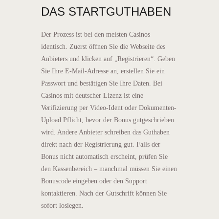
DAS STARTGUTHABEN
Der Prozess ist bei den meisten Casinos
identisch. Zuerst öffnen Sie die Webseite des
Anbieters und klicken auf „Registrieren“. Geben
Sie Ihre E-Mail-Adresse an, erstellen Sie ein
Passwort und bestätigen Sie Ihre Daten. Bei
Casinos mit deutscher Lizenz ist eine
Verifizierung per Video-Ident oder Dokumenten-
Upload Pflicht, bevor der Bonus gutgeschrieben
wird. Andere Anbieter schreiben das Guthaben
direkt nach der Registrierung gut. Falls der
Bonus nicht automatisch erscheint, prüfen Sie
den Kassenbereich – manchmal müssen Sie einen
Bonuscode eingeben oder den Support
kontaktieren. Nach der Gutschrift können Sie
sofort loslegen.