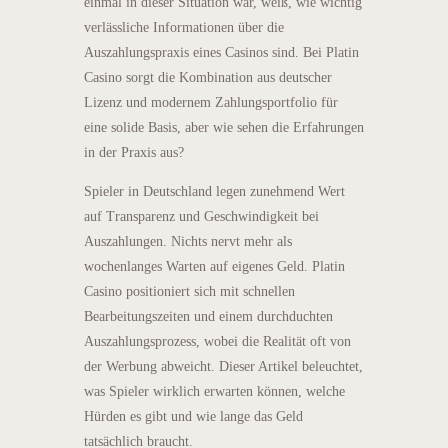
einmal in dieser Situation war, weiß, wie wichtig
verlässliche Informationen über die
Auszahlungspraxis eines Casinos sind. Bei Platin
Casino sorgt die Kombination aus deutscher
Lizenz und modernem Zahlungsportfolio für
eine solide Basis, aber wie sehen die Erfahrungen
in der Praxis aus?
Spieler in Deutschland legen zunehmend Wert
auf Transparenz und Geschwindigkeit bei
Auszahlungen. Nichts nervt mehr als
wochenlanges Warten auf eigenes Geld. Platin
Casino positioniert sich mit schnellen
Bearbeitungszeiten und einem durchduchten
Auszahlungsprozess, wobei die Realität oft von
der Werbung abweicht. Dieser Artikel beleuchtet,
was Spieler wirklich erwarten können, welche
Hürden es gibt und wie lange das Geld
tatsächlich braucht.