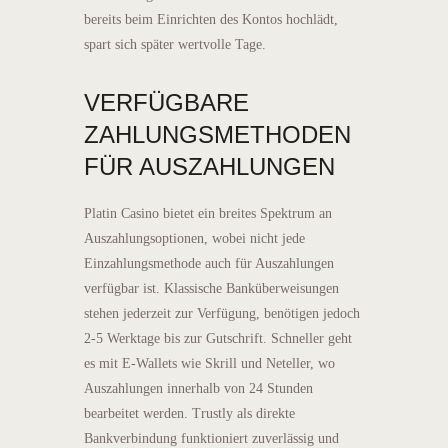
bereits beim Einrichten des Kontos hochlädt,
spart sich später wertvolle Tage.
VERFÜGBARE
ZAHLUNGSMETHODEN
FÜR AUSZAHLUNGEN
Platin Casino bietet ein breites Spektrum an
Auszahlungsoptionen, wobei nicht jede
Einzahlungsmethode auch für Auszahlungen
verfügbar ist. Klassische Banküberweisungen
stehen jederzeit zur Verfügung, benötigen jedoch
2-5 Werktage bis zur Gutschrift. Schneller geht
es mit E-Wallets wie Skrill und Neteller, wo
Auszahlungen innerhalb von 24 Stunden
bearbeitet werden. Trustly als direkte
Bankverbindung funktioniert zuverlässig und