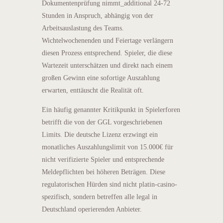
Dokumentenprüfung nimmt_additional 24-72
Stunden in Anspruch, abhängig von der
Arbeitsauslastung des Teams.
Wichtelwochenenden und Feiertage verlängern
diesen Prozess entsprechend. Spieler, die diese
Wartezeit unterschätzen und direkt nach einem
großen Gewinn eine sofortige Auszahlung
erwarten, enttäuscht die Realität oft.
Ein häufig genannter Kritikpunkt in Spielerforen
betrifft die von der GGL vorgeschriebenen
Limits. Die deutsche Lizenz erzwingt ein
monatliches Auszahlungslimit von 15.000€ für
nicht verifizierte Spieler und entsprechende
Meldepflichten bei höheren Beträgen. Diese
regulatorischen Hürden sind nicht platin-casino-
spezifisch, sondern betreffen alle legal in
Deutschland operierenden Anbieter.