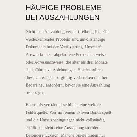
HÄUFIGE PROBLEME
BEI AUSZAHLUNGEN
Nicht jede Auszahlung verläuft reibungslos. Ein
wiederkehrendes Problem sind unvollständige
Dokumente bei der Verifizierung. Unscharfe
Ausweiskopien, abgelaufene Personalausweise
oder Adressnachweise, die älter als drei Monate
sind, führen zu Ablehnungen. Spieler sollten
diese Unterlagen sorgfältig vorbereiten und bei
Bedarf neu anfordern, bevor sie eine Auszahlung
beantragen.
Bonusmissverständnisse bilden eine weitere
Fehlerquelle. Wer mit einem aktiven Bonus spielt
und die Umsatzbedingungen nicht vollständig
erfüllt hat, sieht seine Auszahlung storniert.
Besonders tückisch: Manche Spiele tragen nur