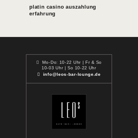
platin casino auszahlung
erfahrung
Mo-Do: 10-22 Uhr | Fr & So
10-03 Uhr | So 10-22 Uhr
info@leos-bar-lounge.de