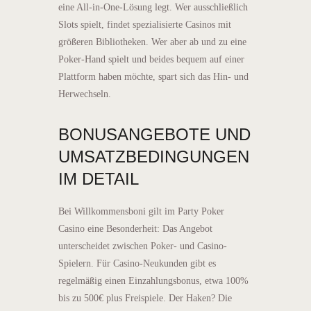
eine All-in-One-Lösung legt. Wer ausschließlich
Slots spielt, findet spezialisierte Casinos mit
größeren Bibliotheken. Wer aber ab und zu eine
Poker-Hand spielt und beides bequem auf einer
Plattform haben möchte, spart sich das Hin- und
Herwechseln.
BONUSANGEBOTE UND
UMSATZBEDINGUNGEN
IM DETAIL
Bei Willkommensboni gilt im Party Poker
Casino eine Besonderheit: Das Angebot
unterscheidet zwischen Poker- und Casino-
Spielern. Für Casino-Neukunden gibt es
regelmäßig einen Einzahlungsbonus, etwa 100%
bis zu 500€ plus Freispiele. Der Haken? Die