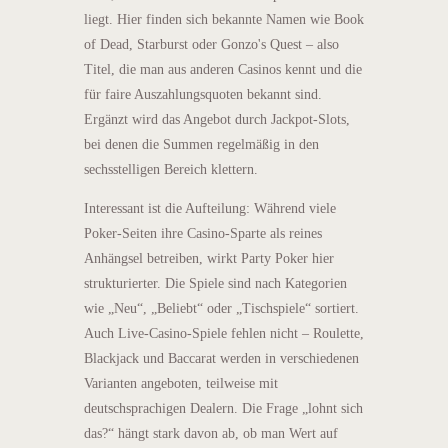
liegt. Hier finden sich bekannte Namen wie Book
of Dead, Starburst oder Gonzo's Quest – also
Titel, die man aus anderen Casinos kennt und die
für faire Auszahlungsquoten bekannt sind.
Ergänzt wird das Angebot durch Jackpot-Slots,
bei denen die Summen regelmäßig in den
sechsstelligen Bereich klettern.
Interessant ist die Aufteilung: Während viele
Poker-Seiten ihre Casino-Sparte als reines
Anhängsel betreiben, wirkt Party Poker hier
strukturierter. Die Spiele sind nach Kategorien
wie „Neu“, „Beliebt“ oder „Tischspiele“ sortiert.
Auch Live-Casino-Spiele fehlen nicht – Roulette,
Blackjack und Baccarat werden in verschiedenen
Varianten angeboten, teilweise mit
deutschsprachigen Dealern. Die Frage „lohnt sich
das?“ hängt stark davon ab, ob man Wert auf