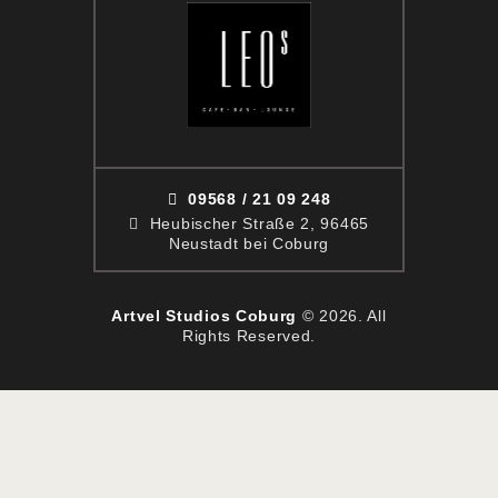
09568 / 21 09 248
Heubischer Straße 2, 96465
Neustadt bei Coburg
Artvel Studios Coburg
© 2026. All
Rights Reserved.