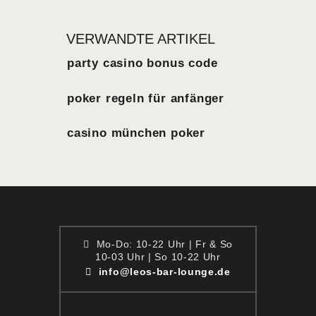
VERWANDTE ARTIKEL
party casino bonus code
poker regeln für anfänger
casino münchen poker
Mo-Do: 10-22 Uhr | Fr & So
10-03 Uhr | So 10-22 Uhr
info@leos-bar-lounge.de