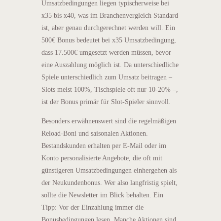
Umsatzbedingungen liegen typischerweise bei
x35 bis x40, was im Branchenvergleich Standard
ist, aber genau durchgerechnet werden will. Ein
500€ Bonus bedeutet bei x35 Umsatzbedingung,
dass 17.500€ umgesetzt werden müssen, bevor
eine Auszahlung möglich ist. Da unterschiedliche
Spiele unterschiedlich zum Umsatz beitragen –
Slots meist 100%, Tischspiele oft nur 10-20% –,
ist der Bonus primär für Slot-Spieler sinnvoll.
Besonders erwähnenswert sind die regelmäßigen
Reload-Boni und saisonalen Aktionen.
Bestandskunden erhalten per E-Mail oder im
Konto personalisierte Angebote, die oft mit
günstigeren Umsatzbedingungen einhergehen als
der Neukundenbonus. Wer also langfristig spielt,
sollte die Newsletter im Blick behalten. Ein
Tipp: Vor der Einzahlung immer die
Bonusbedingungen lesen. Manche Aktionen sind