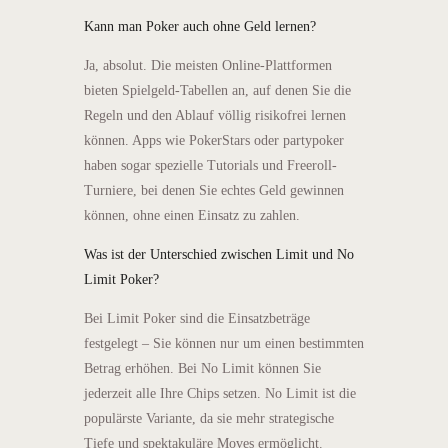
Kann man Poker auch ohne Geld lernen?
Ja, absolut. Die meisten Online-Plattformen
bieten Spielgeld-Tabellen an, auf denen Sie die
Regeln und den Ablauf völlig risikofrei lernen
können. Apps wie PokerStars oder partypoker
haben sogar spezielle Tutorials und Freeroll-
Turniere, bei denen Sie echtes Geld gewinnen
können, ohne einen Einsatz zu zahlen.
Was ist der Unterschied zwischen Limit und No
Limit Poker?
Bei Limit Poker sind die Einsatzbeträge
festgelegt – Sie können nur um einen bestimmten
Betrag erhöhen. Bei No Limit können Sie
jederzeit alle Ihre Chips setzen. No Limit ist die
populärste Variante, da sie mehr strategische
Tiefe und spektakuläre Moves ermöglicht.