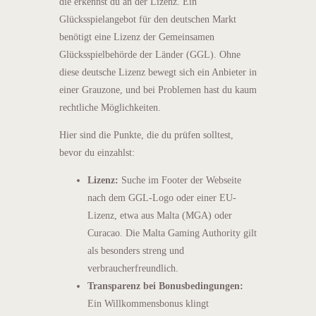
die erkennst du an der Lizenz. Ein
Glücksspielangebot für den deutschen Markt
benötigt eine Lizenz der Gemeinsamen
Glücksspielbehörde der Länder (GGL). Ohne
diese deutsche Lizenz bewegt sich ein Anbieter in
einer Grauzone, und bei Problemen hast du kaum
rechtliche Möglichkeiten.
Hier sind die Punkte, die du prüfen solltest,
bevor du einzahlst:
Lizenz:
Suche im Footer der Webseite
nach dem GGL-Logo oder einer EU-
Lizenz, etwa aus Malta (MGA) oder
Curacao. Die Malta Gaming Authority gilt
als besonders streng und
verbraucherfreundlich.
Transparenz bei Bonusbedingungen:
Ein Willkommensbonus klingt