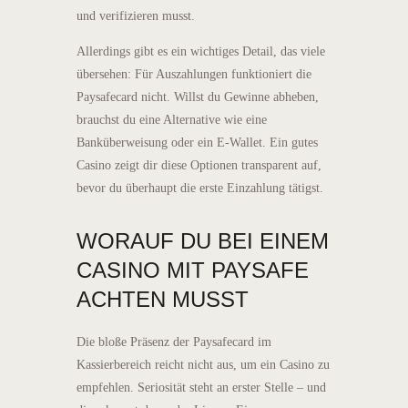
und verifizieren musst.
Allerdings gibt es ein wichtiges Detail, das viele
übersehen: Für Auszahlungen funktioniert die
Paysafecard nicht. Willst du Gewinne abheben,
brauchst du eine Alternative wie eine
Banküberweisung oder ein E-Wallet. Ein gutes
Casino zeigt dir diese Optionen transparent auf,
bevor du überhaupt die erste Einzahlung tätigst.
WORAUF DU BEI EINEM
CASINO MIT PAYSAFE
ACHTEN MUSST
Die bloße Präsenz der Paysafecard im
Kassierbereich reicht nicht aus, um ein Casino zu
empfehlen. Seriosität steht an erster Stelle – und