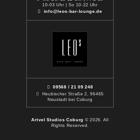
10-03 Uhr | So 10-22 Uhr
info@leos-bar-lounge.de
09568 / 21 09 248
Heubischer Straße 2, 96465
Neustadt bei Coburg
Artvel Studios Coburg
© 2026. All
Rights Reserved.