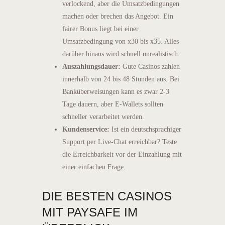
verlockend, aber die Umsatzbedingungen
machen oder brechen das Angebot. Ein
fairer Bonus liegt bei einer
Umsatzbedingung von x30 bis x35. Alles
darüber hinaus wird schnell unrealistisch.
Auszahlungsdauer:
Gute Casinos zahlen
innerhalb von 24 bis 48 Stunden aus. Bei
Banküberweisungen kann es zwar 2-3
Tage dauern, aber E-Wallets sollten
schneller verarbeitet werden.
Kundenservice:
Ist ein deutschsprachiger
Support per Live-Chat erreichbar? Teste
die Erreichbarkeit vor der Einzahlung mit
einer einfachen Frage.
DIE BESTEN CASINOS
MIT PAYSAFE IM