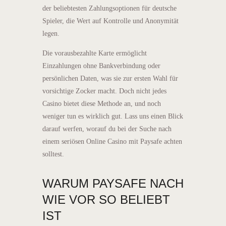
der beliebtesten Zahlungsoptionen für deutsche
Spieler, die Wert auf Kontrolle und Anonymität
legen.
Die vorausbezahlte Karte ermöglicht
Einzahlungen ohne Bankverbindung oder
persönlichen Daten, was sie zur ersten Wahl für
vorsichtige Zocker macht. Doch nicht jedes
Casino bietet diese Methode an, und noch
weniger tun es wirklich gut. Lass uns einen Blick
darauf werfen, worauf du bei der Suche nach
einem seriösen Online Casino mit Paysafe achten
solltest.
WARUM PAYSAFE NACH
WIE VOR SO BELIEBT
IST