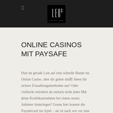
ONLINE CASINOS
MIT PAYSAFE
Hast du gerade Lust auf eine schnelle Runde im
Online Casino, aber dir gehen die肘 Ideen für
sichere Einzahlungsmethoden aus? Oder
vielleicht möchtest du einfach nicht jedes Mal
deine Kreditkartendaten bei einem neuen
Anbieter hinterlegen? Genau hier kommt die
Paysafecard ins Spiel – sie ist nach wie vor eine