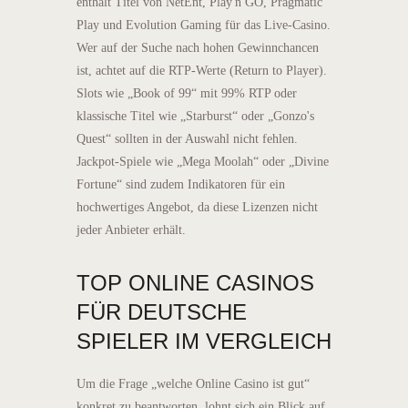
enthält Titel von NetEnt, Play'n GO, Pragmatic
Play und Evolution Gaming für das Live-Casino.
Wer auf der Suche nach hohen Gewinnchancen
ist, achtet auf die RTP-Werte (Return to Player).
Slots wie „Book of 99“ mit 99% RTP oder
klassische Titel wie „Starburst“ oder „Gonzo's
Quest“ sollten in der Auswahl nicht fehlen.
Jackpot-Spiele wie „Mega Moolah“ oder „Divine
Fortune“ sind zudem Indikatoren für ein
hochwertiges Angebot, da diese Lizenzen nicht
jeder Anbieter erhält.
TOP ONLINE CASINOS
FÜR DEUTSCHE
SPIELER IM VERGLEICH
Um die Frage „welche Online Casino ist gut“
konkret zu beantworten, lohnt sich ein Blick auf