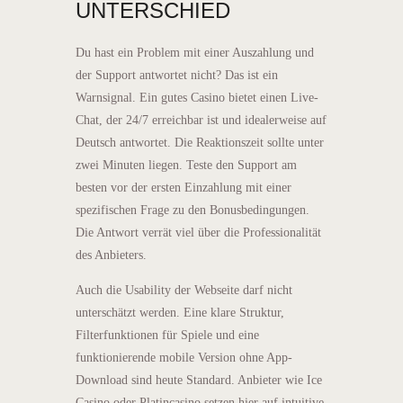
UNTERSCHIED
Du hast ein Problem mit einer Auszahlung und
der Support antwortet nicht? Das ist ein
Warnsignal. Ein gutes Casino bietet einen Live-
Chat, der 24/7 erreichbar ist und idealerweise auf
Deutsch antwortet. Die Reaktionszeit sollte unter
zwei Minuten liegen. Teste den Support am
besten vor der ersten Einzahlung mit einer
spezifischen Frage zu den Bonusbedingungen.
Die Antwort verrät viel über die Professionalität
des Anbieters.
Auch die Usability der Webseite darf nicht
unterschätzt werden. Eine klare Struktur,
Filterfunktionen für Spiele und eine
funktionierende mobile Version ohne App-
Download sind heute Standard. Anbieter wie Ice
Casino oder Platincasino setzen hier auf intuitive