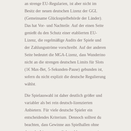
an strenge EU-Regularien, ist aber nicht im
Besitz der neuen deutschen Lizenz der GGL
(Gemeinsame Glücksspielbehörde der Länder).
Das hat Vor- und Nachteile. Auf der einen Seite
genießt du den Schutz einer etablierten EU-
Lizenz, die regelmäßige Audits der Spiele und
der Zahlungsströme vorschreibt. Auf der anderen
Seite bedeutet die MGA-Lizenz, dass Wunderino
nicht an die strengen deutschen Limits für Slots
(1€ Max-Bet, 5-Sekunden-Pause) gebunden ist,
sofern du nicht explizit die deutsche Regulierung
wählst.
Die Spielauswahl ist daher deutlich größer und
variabler als bei rein deutsch-lizenzierten
Anbietern. Für viele deutsche Spieler ein
entscheidendes Kriterium. Dennoch solltest du
beachten, dass Gewinne aus Spielhallen ohne