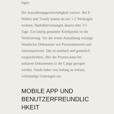
legen.
Die Auszahlungsgeschwindigkeit variiert. Bei E-
Wallets und Trustly kannst du mit 1-2 Werktagen
rechnen, Banküberweisungen dauern eher 3-5
Tage. Ein häufig genannter Kritikpunkt ist die
Verifizierung. Vor der ersten Auszahlung verlangt
Wunderino Dokumente wie Personalausweis und
Adressnachweis. Das ist standard und gesetzlich
vorgeschrieben, aber der Prozess kann bei
unklaren Dokumenten in die Länge gezogen
werden. Sende daher von Anfang an lesbare,
vollständige Unterlagen ein.
MOBILE APP UND
BENUTZERFREUNDLIC
HKEIT