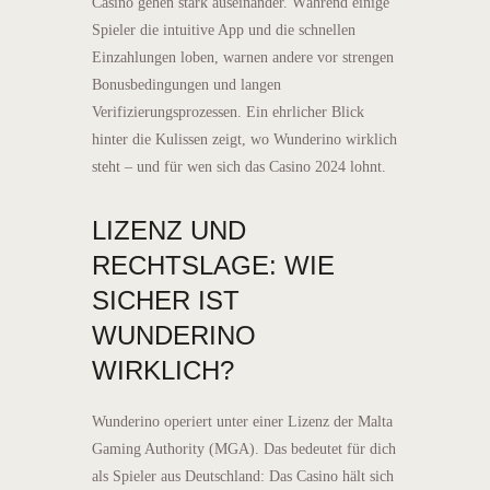
Casino gehen stark auseinander. Während einige
Spieler die intuitive App und die schnellen
Einzahlungen loben, warnen andere vor strengen
Bonusbedingungen und langen
Verifizierungsprozessen. Ein ehrlicher Blick
hinter die Kulissen zeigt, wo Wunderino wirklich
steht – und für wen sich das Casino 2024 lohnt.
LIZENZ UND
RECHTSLAGE: WIE
SICHER IST
WUNDERINO
WIRKLICH?
Wunderino operiert unter einer Lizenz der Malta
Gaming Authority (MGA). Das bedeutet für dich
als Spieler aus Deutschland: Das Casino hält sich