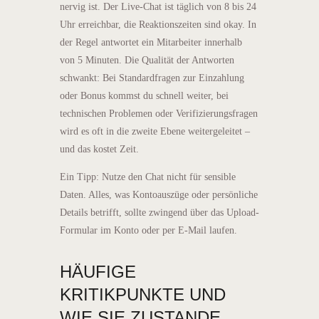
nervig ist. Der Live-Chat ist täglich von 8 bis 24
Uhr erreichbar, die Reaktionszeiten sind okay. In
der Regel antwortet ein Mitarbeiter innerhalb
von 5 Minuten. Die Qualität der Antworten
schwankt: Bei Standardfragen zur Einzahlung
oder Bonus kommst du schnell weiter, bei
technischen Problemen oder Verifizierungsfragen
wird es oft in die zweite Ebene weitergeleitet –
und das kostet Zeit.
Ein Tipp: Nutze den Chat nicht für sensible
Daten. Alles, was Kontoauszüge oder persönliche
Details betrifft, sollte zwingend über das Upload-
Formular im Konto oder per E-Mail laufen.
HÄUFIGE
KRITIKPUNKTE UND
WIE SIE ZUSTANDE