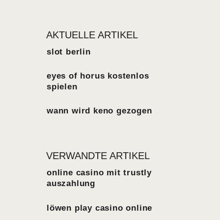
AKTUELLE ARTIKEL
slot berlin
eyes of horus kostenlos
spielen
wann wird keno gezogen
VERWANDTE ARTIKEL
online casino mit trustly
auszahlung
löwen play casino online