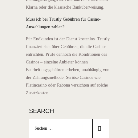
Klarna oder die klassische Banküberweisung.
Muss ich bei Trustly Gebühren für Casino-
Auszahlungen zahlen?
Für Endkunden ist der Dienst kostenlos. Trustly
finanziert sich über Gebühren, die die Casinos
entrichten. Prüfe dennoch die Konditionen des
Casinos – einzelne Anbieter können
Bearbeitungsgebühren erheben, unabhängig von
der Zahlungsmethode. Seriöse Casinos wie
Platincasino oder Rabona verzichten auf solche
Zusatzkosten.
SEARCH