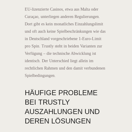
EU-lizenzierte Casinos, etwa aus Malta oder
Curaçao, unterliegen anderen Regulierungen.
Dort gibt es kein monatliches Einzahlungslimit
und oft auch keine Spielbeschränkungen wie das
in Deutschland vorgeschriebene 1-Euro-Limit
pro Spin. Trustly steht in beiden Varianten zur
Verfügung – die technische Abwicklung ist
identisch. Der Unterschied liegt allein im
rechtlichen Rahmen und den damit verbundenen
Spielbedingungen.
HÄUFIGE PROBLEME
BEI TRUSTLY
AUSZAHLUNGEN UND
DEREN LÖSUNGEN