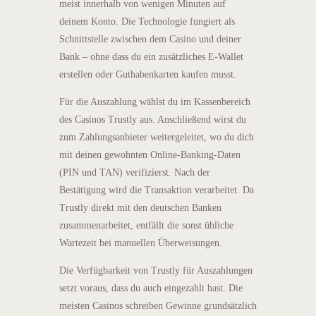
meist innerhalb von wenigen Minuten auf
deinem Konto. Die Technologie fungiert als
Schnittstelle zwischen dem Casino und deiner
Bank – ohne dass du ein zusätzliches E-Wallet
erstellen oder Guthabenkarten kaufen musst.
Für die Auszahlung wählst du im Kassenbereich
des Casinos Trustly aus. Anschließend wirst du
zum Zahlungsanbieter weitergeleitet, wo du dich
mit deinen gewohnten Online-Banking-Daten
(PIN und TAN) verifizierst. Nach der
Bestätigung wird die Transaktion verarbeitet. Da
Trustly direkt mit den deutschen Banken
zusammenarbeitet, entfällt die sonst übliche
Wartezeit bei manuellen Überweisungen.
Die Verfügbarkeit von Trustly für Auszahlungen
setzt voraus, dass du auch eingezahlt hast. Die
meisten Casinos schreiben Gewinne grundsätzlich