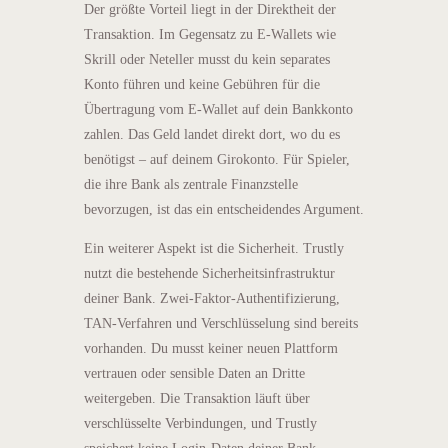
Der größte Vorteil liegt in der Direktheit der
Transaktion. Im Gegensatz zu E-Wallets wie
Skrill oder Neteller musst du kein separates
Konto führen und keine Gebühren für die
Übertragung vom E-Wallet auf dein Bankkonto
zahlen. Das Geld landet direkt dort, wo du es
benötigst – auf deinem Girokonto. Für Spieler,
die ihre Bank als zentrale Finanzstelle
bevorzugen, ist das ein entscheidendes Argument.
Ein weiterer Aspekt ist die Sicherheit. Trustly
nutzt die bestehende Sicherheitsinfrastruktur
deiner Bank. Zwei-Faktor-Authentifizierung,
TAN-Verfahren und Verschlüsselung sind bereits
vorhanden. Du musst keiner neuen Plattform
vertrauen oder sensible Daten an Dritte
weitergeben. Die Transaktion läuft über
verschlüsselte Verbindungen, und Trustly