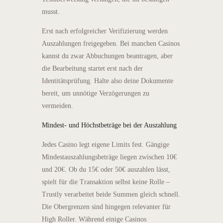
musst.
Erst nach erfolgreicher Verifizierung werden
Auszahlungen freigegeben. Bei manchen Casinos
kannst du zwar Abbuchungen beantragen, aber
die Bearbeitung startet erst nach der
Identitätsprüfung. Halte also deine Dokumente
bereit, um unnötige Verzögerungen zu
vermeiden.
Mindest- und Höchstbeträge bei der Auszahlung
Jedes Casino legt eigene Limits fest. Gängige
Mindestauszahlungsbeträge liegen zwischen 10€
und 20€. Ob du 15€ oder 50€ auszahlen lässt,
spielt für die Transaktion selbst keine Rolle –
Trustly verarbeitet beide Summen gleich schnell.
Die Obergrenzen sind hingegen relevanter für
High Roller. Während einige Casinos