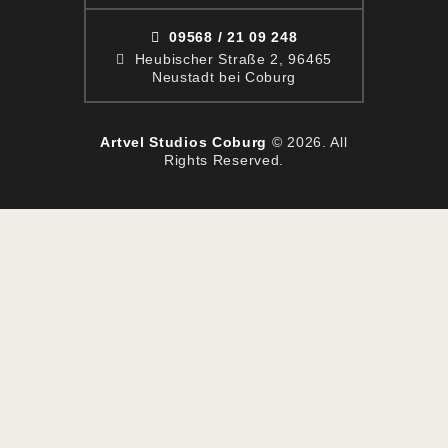
09568 / 21 09 248
Heubischer Straße 2, 96465
Neustadt bei Coburg
Artvel Studios Coburg
© 2026. All
Rights Reserved.