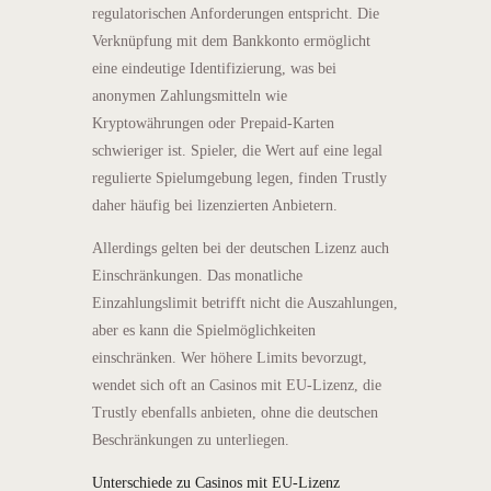
regulatorischen Anforderungen entspricht. Die
Verknüpfung mit dem Bankkonto ermöglicht
eine eindeutige Identifizierung, was bei
anonymen Zahlungsmitteln wie
Kryptowährungen oder Prepaid-Karten
schwieriger ist. Spieler, die Wert auf eine legal
regulierte Spielumgebung legen, finden Trustly
daher häufig bei lizenzierten Anbietern.
Allerdings gelten bei der deutschen Lizenz auch
Einschränkungen. Das monatliche
Einzahlungslimit betrifft nicht die Auszahlungen,
aber es kann die Spielmöglichkeiten
einschränken. Wer höhere Limits bevorzugt,
wendet sich oft an Casinos mit EU-Lizenz, die
Trustly ebenfalls anbieten, ohne die deutschen
Beschränkungen zu unterliegen.
Unterschiede zu Casinos mit EU-Lizenz