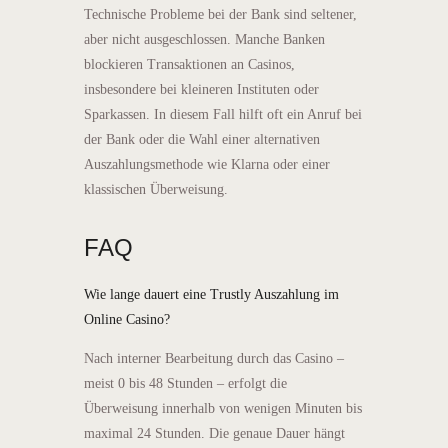
Technische Probleme bei der Bank sind seltener,
aber nicht ausgeschlossen. Manche Banken
blockieren Transaktionen an Casinos,
insbesondere bei kleineren Instituten oder
Sparkassen. In diesem Fall hilft oft ein Anruf bei
der Bank oder die Wahl einer alternativen
Auszahlungsmethode wie Klarna oder einer
klassischen Überweisung.
FAQ
Wie lange dauert eine Trustly Auszahlung im
Online Casino?
Nach interner Bearbeitung durch das Casino –
meist 0 bis 48 Stunden – erfolgt die
Überweisung innerhalb von wenigen Minuten bis
maximal 24 Stunden. Die genaue Dauer hängt