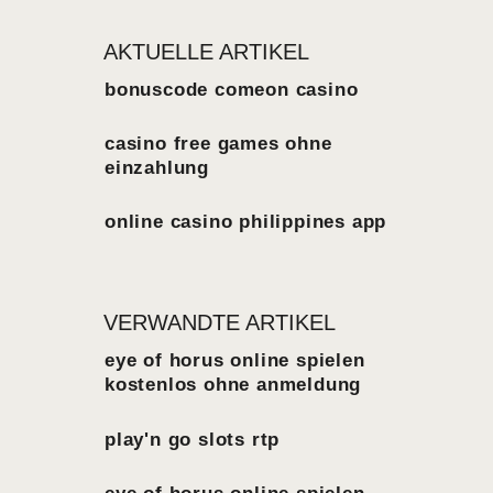
AKTUELLE ARTIKEL
bonuscode comeon casino
casino free games ohne
einzahlung
online casino philippines app
VERWANDTE ARTIKEL
eye of horus online spielen
kostenlos ohne anmeldung
play'n go slots rtp