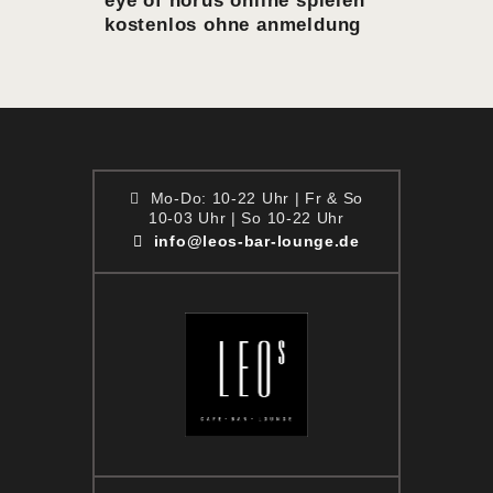
eye of horus online spielen
kostenlos ohne anmeldung
Mo-Do: 10-22 Uhr | Fr & So
10-03 Uhr | So 10-22 Uhr
info@leos-bar-lounge.de