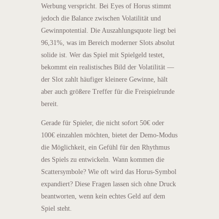
Werbung verspricht. Bei Eyes of Horus stimmt
jedoch die Balance zwischen Volatilität und
Gewinnpotential. Die Auszahlungsquote liegt bei
96,31%, was im Bereich moderner Slots absolut
solide ist. Wer das Spiel mit Spielgeld testet,
bekommt ein realistisches Bild der Volatilität —
der Slot zahlt häufiger kleinere Gewinne, hält
aber auch größere Treffer für die Freispielrunde
bereit.
Gerade für Spieler, die nicht sofort 50€ oder
100€ einzahlen möchten, bietet der Demo-Modus
die Möglichkeit, ein Gefühl für den Rhythmus
des Spiels zu entwickeln. Wann kommen die
Scattersymbole? Wie oft wird das Horus-Symbol
expandiert? Diese Fragen lassen sich ohne Druck
beantworten, wenn kein echtes Geld auf dem
Spiel steht.