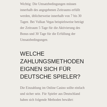
Wichtig: Die Umsatzbedingungen müssen
innerhalb des angegebenen Zeitraums erfüllt
werden, üblicherweise innerhalb von 7 bis 30
Tagen. Bei Vulkan Vegas beispielsweise beträgt
der Zeitraum 5 Tage für die Aktivierung des
Bonus und 30 Tage für die Erfüllung der
Umsatzbedingungen.
WELCHE
ZAHLUNGSMETHODEN
EIGNEN SICH FÜR
DEUTSCHE SPIELER?
Die Einzahlung im Online Casino sollte einfach
und sicher sein. Für Spieler aus Deutschland
haben sich folgende Methoden bewährt: