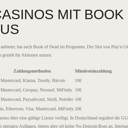
CASINOS MIT BOOK
NUS
 anbietet, hat auch Book of Dead im Programm. Der Slot von Play'n GO 
 gezielt für Aktionen nutzen.
Zahlungsmethoden
Mindesteinzahlung
 Mastercard, Klarna, Trustly, Bitcoin
10€
 Mastercard, Giropay, Neosurf, MiFinity
10€
 Mastercard, Paysafecard, Skrill, Neteller
10€
in, Ethereum, Visa, Mastercard, MiFinity
20€
Casino über eine gültige Lizenz verfügt. In Deutschland reguliert di
n strengen Auflagen, bieten aber oft keine No-Deposit-Boni an. Interna