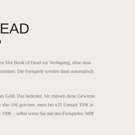
DEAD
?
 den Slot Book of Dead zur Verfügung, ohne dass
onnummer. Die Freispiele werden dann automatisch
htes Geld. Das bedeutet, Sie müssen diese Gewinne
r also 10€ gewinnt, muss bei x35 Umsatz 350€ in
 100€ – selbst wenn Sie mit den Freispielen 500€