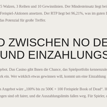
: 5 Walzen, 3 Reihen und 10 Gewinnlinien. Der Mindesteinsatz liegt bei
Freispiel-Aktionen ansetzen. Der RTP liegt bei 96,21%, was im guten Durc
as Potenzial für große Treffer.
D ZWISCHEN NO D
 UND EINZAHLUNG
gebot. Das Casino gibt Ihnen die Chance, das Spielportfolio kennenzul
ark ein. Wer wirklich etwas gewinnen will, kommt um eine Einzahlung 
es Angebot wäre „100% bis zu 500€ + 100 Freispiele Book of Dead“. Hie
 sind oft fairer, und die Auszahlungslimits fallen weg. Für Spieler, d