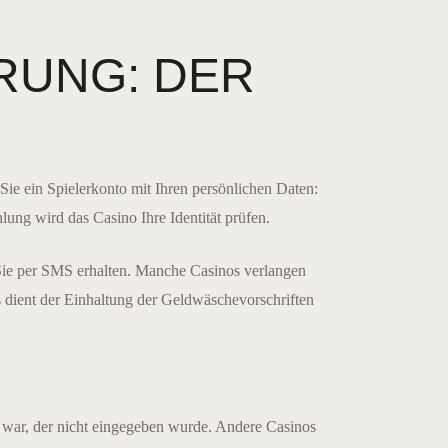
RUNG: DER
Sie ein Spielerkonto mit Ihren persönlichen Daten:
ung wird das Casino Ihre Identität prüfen.
n Sie per SMS erhalten. Manche Casinos verlangen
 dient der Einhaltung der Geldwäschevorschriften
ch war, der nicht eingegeben wurde. Andere Casinos