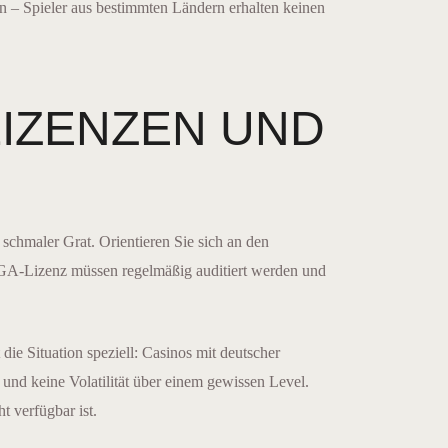
 – Spieler aus bestimmten Ländern erhalten keinen
LIZENZEN UND
schmaler Grat. Orientieren Sie sich an den
MGA-Lizenz müssen regelmäßig auditiert werden und
e Situation speziell: Casinos mit deutscher
und keine Volatilität über einem gewissen Level.
t verfügbar ist.