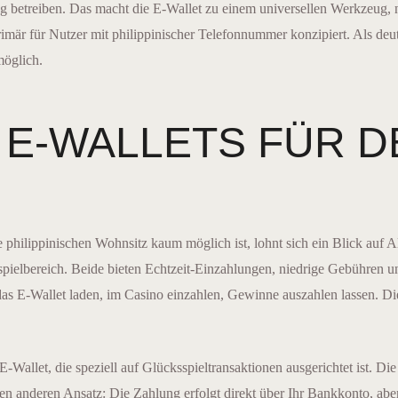
 betreiben. Das macht die E-Wallet zu einem universellen Werkzeug, n
rimär für Nutzer mit philippinischer Telefonnummer konzipiert. Als deu
möglich.
 E-WALLETS FÜR 
hilippinischen Wohnsitz kaum möglich ist, lohnt sich ein Blick auf Alte
sspielbereich. Beide bieten Echtzeit-Einzahlungen, niedrige Gebühren u
das E-Wallet laden, im Casino einzahlen, Gewinne auszahlen lassen. Di
E-Wallet, die speziell auf Glücksspieltransaktionen ausgerichtet ist. Die
nen anderen Ansatz: Die Zahlung erfolgt direkt über Ihr Bankkonto, ab