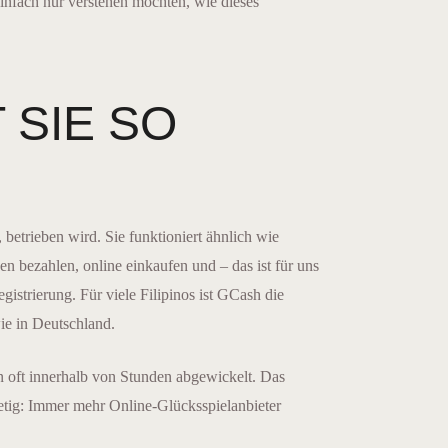
infach nur verstehen möchten, wie dieses
 SIE SO
etrieben wird. Sie funktioniert ähnlich wie
n bezahlen, online einkaufen und – das ist für uns
istrierung. Für viele Filipinos ist GCash die
wie in Deutschland.
n oft innerhalb von Stunden abgewickelt. Das
tetig: Immer mehr Online-Glücksspielanbieter