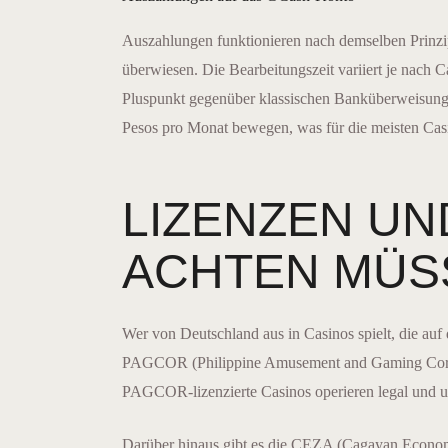
Auszahlungen funktionieren nach demselben Prinzi
überwiesen. Die Bearbeitungszeit variiert je nach 
Pluspunkt gegenüber klassischen Banküberweisungen,
Pesos pro Monat bewegen, was für die meisten Casin
LIZENZEN UN
ACHTEN MÜS
Wer von Deutschland aus in Casinos spielt, die auf 
PAGCOR (Philippine Amusement and Gaming Corporat
PAGCOR-lizenzierte Casinos operieren legal und un
Darüber hinaus gibt es die CEZA (Cagayan Economic 