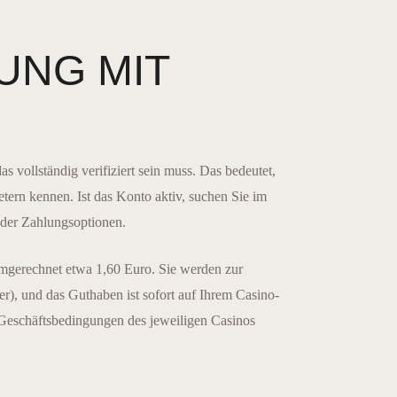
UNG MIT
 vollständig verifiziert sein muss. Das bedeutet,
tern kennen. Ist das Konto aktiv, suchen Sie im
 der Zahlungsoptionen.
umgerechnet etwa 1,60 Euro. Sie werden zur
r), und das Guthaben ist sofort auf Ihrem Casino-
e Geschäftsbedingungen des jeweiligen Casinos