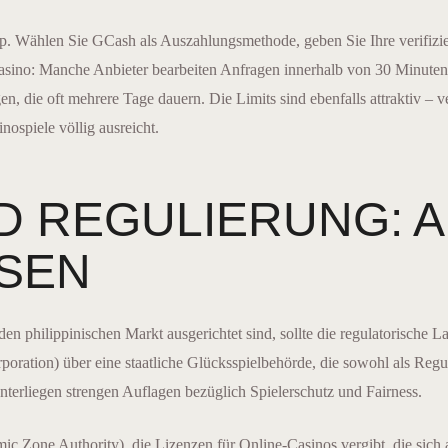
p. Wählen Sie GCash als Auszahlungsmethode, geben Sie Ihre verifiz
Casino: Manche Anbieter bearbeiten Anfragen innerhalb von 30 Minuten
 die oft mehrere Tage dauern. Die Limits sind ebenfalls attraktiv – 
ospiele völlig ausreicht.
D REGULIERUNG: A
SEN
den philippinischen Markt ausgerichtet sind, sollte die regulatorische 
ion) über eine staatliche Glücksspielbehörde, die sowohl als Reguli
terliegen strengen Auflagen bezüglich Spielerschutz und Fairness.
Zone Authority), die Lizenzen für Online-Casinos vergibt, die sich an