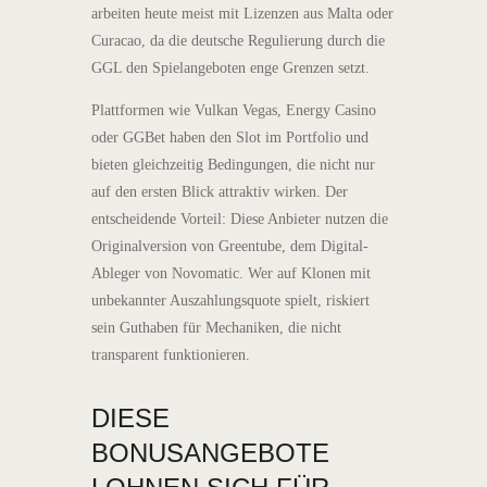
arbeiten heute meist mit Lizenzen aus Malta oder
Curacao, da die deutsche Regulierung durch die
GGL den Spielangeboten enge Grenzen setzt.
Plattformen wie Vulkan Vegas, Energy Casino
oder GGBet haben den Slot im Portfolio und
bieten gleichzeitig Bedingungen, die nicht nur
auf den ersten Blick attraktiv wirken. Der
entscheidende Vorteil: Diese Anbieter nutzen die
Originalversion von Greentube, dem Digital-
Ableger von Novomatic. Wer auf Klonen mit
unbekannter Auszahlungsquote spielt, riskiert
sein Guthaben für Mechaniken, die nicht
transparent funktionieren.
DIESE
BONUSANGEBOTE