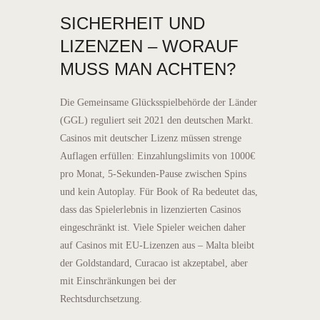
SICHERHEIT UND
LIZENZEN – WORAUF
MUSS MAN ACHTEN?
Die Gemeinsame Glücksspielbehörde der Länder
(GGL) reguliert seit 2021 den deutschen Markt.
Casinos mit deutscher Lizenz müssen strenge
Auflagen erfüllen: Einzahlungslimits von 1000€
pro Monat, 5-Sekunden-Pause zwischen Spins
und kein Autoplay. Für Book of Ra bedeutet das,
dass das Spielerlebnis in lizenzierten Casinos
eingeschränkt ist. Viele Spieler weichen daher
auf Casinos mit EU-Lizenzen aus – Malta bleibt
der Goldstandard, Curacao ist akzeptabel, aber
mit Einschränkungen bei der
Rechtsdurchsetzung.