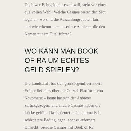
Doch wer Echtgeld einsetzen will, steht vor einer
qualvollen Wahl: Welche Casinos bieten den Slot
legal an, wo sind die Auszahlungsquoten fair,
und wie erkennt man unseriöse Anbieter, die den
Namen nur im Titel führen?
WO KANN MAN BOOK
OF RA UM ECHTES
GELD SPIELEN?
Die Landschaft hat sich grundlegend verändert.
Früher lief alles über die Oetztal-Plattform von
Novomatic – heute hat sich der Anbieter
zurückgezogen, und andere Casinos haben die
Lücke gefüllt. Das bedeutet nicht automatisch
schlechtere Bedingungen, aber es erfordert
Umsicht. Seriöse Casinos mit Book of Ra