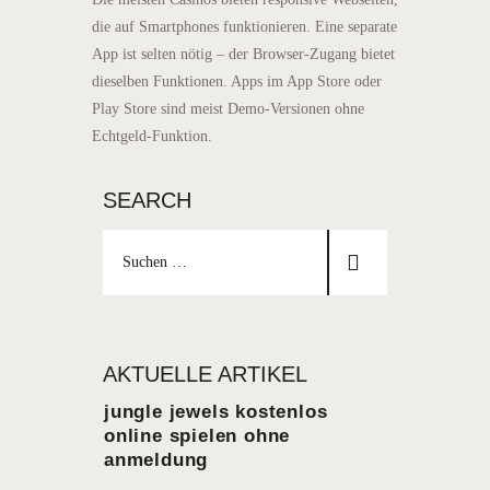
die auf Smartphones funktionieren. Eine separate
App ist selten nötig – der Browser-Zugang bietet
dieselben Funktionen. Apps im App Store oder
Play Store sind meist Demo-Versionen ohne
Echtgeld-Funktion.
SEARCH
AKTUELLE ARTIKEL
jungle jewels kostenlos
online spielen ohne
anmeldung