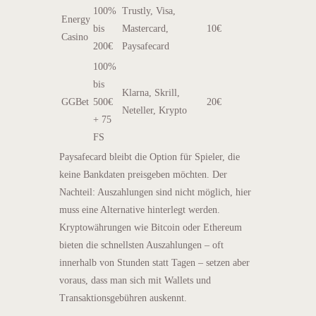
100%
Trustly, Visa,
Energy
bis
Mastercard,
10€
Casino
200€
Paysafecard
100%
bis
Klarna, Skrill,
GGBet
500€
20€
Neteller, Krypto
+ 75
FS
Paysafecard bleibt die Option für Spieler, die
keine Bankdaten preisgeben möchten. Der
Nachteil: Auszahlungen sind nicht möglich, hier
muss eine Alternative hinterlegt werden.
Kryptowährungen wie Bitcoin oder Ethereum
bieten die schnellsten Auszahlungen – oft
innerhalb von Stunden statt Tagen – setzen aber
voraus, dass man sich mit Wallets und
Transaktionsgebühren auskennt.