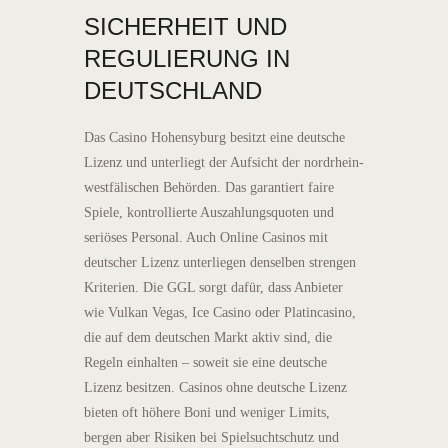
SICHERHEIT UND
REGULIERUNG IN
DEUTSCHLAND
Das Casino Hohensyburg besitzt eine deutsche
Lizenz und unterliegt der Aufsicht der nordrhein-
westfälischen Behörden. Das garantiert faire
Spiele, kontrollierte Auszahlungsquoten und
seriöses Personal. Auch Online Casinos mit
deutscher Lizenz unterliegen denselben strengen
Kriterien. Die GGL sorgt dafür, dass Anbieter
wie Vulkan Vegas, Ice Casino oder Platincasino,
die auf dem deutschen Markt aktiv sind, die
Regeln einhalten – soweit sie eine deutsche
Lizenz besitzen. Casinos ohne deutsche Lizenz
bieten oft höhere Boni und weniger Limits,
bergen aber Risiken bei Spielsuchtschutz und