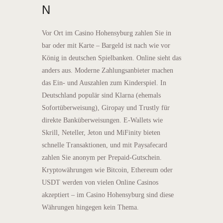
N
Vor Ort im Casino Hohensyburg zahlen Sie in
bar oder mit Karte – Bargeld ist nach wie vor
König in deutschen Spielbanken. Online sieht das
anders aus. Moderne Zahlungsanbieter machen
das Ein- und Auszahlen zum Kinderspiel. In
Deutschland populär sind Klarna (ehemals
Sofortüberweisung), Giropay und Trustly für
direkte Banküberweisungen. E-Wallets wie
Skrill, Neteller, Jeton und MiFinity bieten
schnelle Transaktionen, und mit Paysafecard
zahlen Sie anonym per Prepaid-Gutschein.
Kryptowährungen wie Bitcoin, Ethereum oder
USDT werden von vielen Online Casinos
akzeptiert – im Casino Hohensyburg sind diese
Währungen hingegen kein Thema.