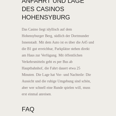
ANFAHRT UND LAGE
DES CASINOS
HOHENSYBURG
Das Casino liegt idyllisch auf dem
Hohensyburger Berg, südlich der Dortmunder
Innenstadt. Mit dem Auto ist es über die A45 und
die B1 gut erreichbar, Parkplätze stehen direkt
am Haus zur Verfügung. Mit öffentlichen
Verkehrsmitteln geht es per Bus ab
Hauptbahnhof, die Fahrt dauert etwa 25
Minuten. Die Lage hat Vor- und Nachteile: Die
Aussicht und die ruhige Umgebung sind schön,
aber wer schnell eine Runde spielen will, muss
erst einmal anreisen.
FAQ