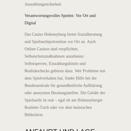
Auszahlungssicherheit.
Verantwortungsvolles Spielen: Vor Ort und
Digital
Das Casino Hohensyburg bietet Sozialberatung
und Spielsuchtprävention vor Ort an. Auch
Online Casinos sind verpflichtet,
Selbstschutzmaßnahmen anzubieten:
Selbstsperren, Einzahlungslimits und
Realitätschecks gehören dazu. Wer Probleme mit
dem Spielverhalten hat, findet Hilfe bei der
Bundeszentrale für gesundheitliche Aufklärung
oder anonymen Beratungsstellen. Die Gefahr der
Spielsucht ist real – egal ob am Hohensyburger
Roulette-Tisch oder vor dem heimischen
Bildschirm.