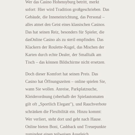
Wer das Casino Hohensyburg betritt, merkt
sofort: Hier wird Tradition großgeschrieben. Das
Gebäude, die Inneneinrichtung, das Personal –
alles atmet den Geist eines klassischen Casinos.
Das hat seinen Reiz, besonders für Spieler, die
dasOnline Casino als zu steril empfinden. Das
Klackern der Roulette-Kugel, das Mischen der
Karten durch echte Dealer, der Smalltalk am
Tisch – das können Bildschirme nicht ersetzen.
Doch dieser Komfort hat seinen Preis. Das
Casino hat Öffnungszeiten – online spielen Sie,
wann Sie wollen. Anreise, Parkplatzsuche,
Kleiderordnung (oberhalb der Spielautomaten
gilt oft „Sportlich Elegant“), und Rauchverbote
schränken die Flexibilität ein. Hinzu kommt:
Wer verliert, steht dort und geht nach Hause.
Online bieten Boni, Cashback und Treuepunkte
zumindest einen teilweisen Ausgleich.