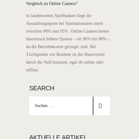
Vergleich zu Online Casinos?
In landesweiten Spielbanken liegt die
Auszahlungsquote bei Spielautomaten meist
zwischen 90% und 95%. Online Casinos bieten
theoretisch höhere Quoten – oft 96% bis 98% –,
da die Betriebskosten geringer sind. Bei
Tischspielen wie Roulette ist der Hausvorteil
durch die Null konstant, egal ob online oder
offline.
SEARCH
AKTUELLE ARTIKEL