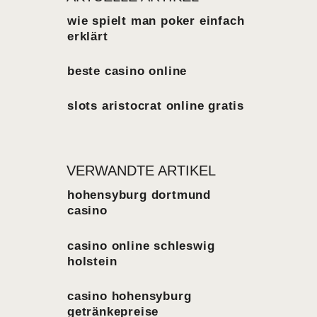
wie spielt man poker einfach
erklärt
beste casino online
slots aristocrat online gratis
VERWANDTE ARTIKEL
hohensyburg dortmund
casino
casino online schleswig
holstein
casino hohensyburg
getränkepreise