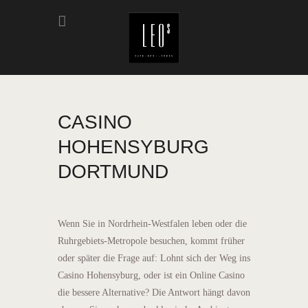
CASINO
HOHENSYBURG
DORTMUND
Wenn Sie in Nordrhein-Westfalen leben oder die
Ruhrgebiets-Metropole besuchen, kommt früher
oder später die Frage auf: Lohnt sich der Weg ins
Casino Hohensyburg, oder ist ein Online Casino
die bessere Alternative? Die Antwort hängt davon