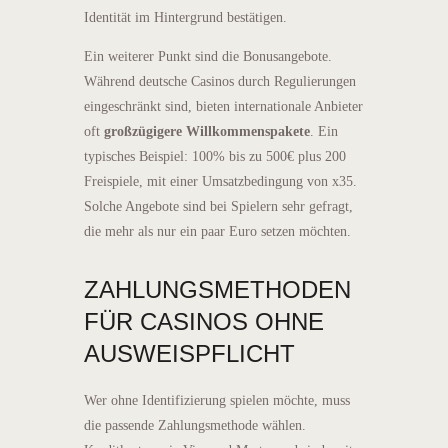
Identität im Hintergrund bestätigen.
Ein weiterer Punkt sind die Bonusangebote.
Während deutsche Casinos durch Regulierungen
eingeschränkt sind, bieten internationale Anbieter
oft
großzügigere Willkommenspakete
. Ein
typisches Beispiel: 100% bis zu 500€ plus 200
Freispiele, mit einer Umsatzbedingung von x35.
Solche Angebote sind bei Spielern sehr gefragt,
die mehr als nur ein paar Euro setzen möchten.
ZAHLUNGSMETHODEN
FÜR CASINOS OHNE
AUSWEISPFLICHT
Wer ohne Identifizierung spielen möchte, muss
die passende Zahlungsmethode wählen.