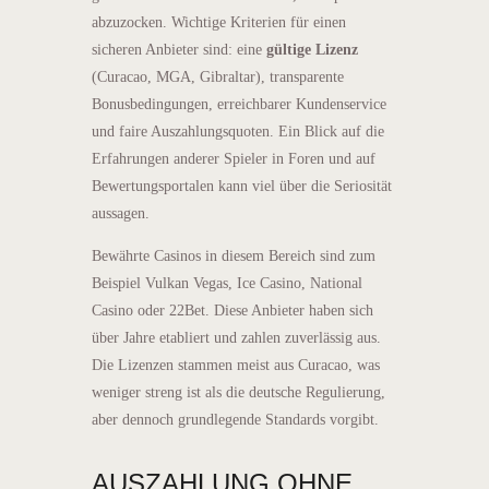
abzuzocken. Wichtige Kriterien für einen
sicheren Anbieter sind: eine
gültige Lizenz
(Curacao, MGA, Gibraltar), transparente
Bonusbedingungen, erreichbarer Kundenservice
und faire Auszahlungsquoten. Ein Blick auf die
Erfahrungen anderer Spieler in Foren und auf
Bewertungsportalen kann viel über die Seriosität
aussagen.
Bewährte Casinos in diesem Bereich sind zum
Beispiel Vulkan Vegas, Ice Casino, National
Casino oder 22Bet. Diese Anbieter haben sich
über Jahre etabliert und zahlen zuverlässig aus.
Die Lizenzen stammen meist aus Curacao, was
weniger streng ist als die deutsche Regulierung,
aber dennoch grundlegende Standards vorgibt.
AUSZAHLUNG OHNE