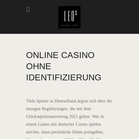
ONLINE CASINO
OHNE
IDENTIFIZIERUNG
Viele Spieler in Deutschland ärgern sich über die
strengen Regulierungen, die seit dem
Glücksspielstaatsvertrag 2021 gelten. Wer in
einem Casino mit deutscher Lizenz spielen
möchte, muss persönliche Daten preisgeben,