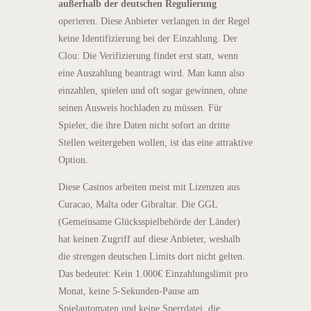
außerhalb der deutschen Regulierung
operieren. Diese Anbieter verlangen in der Regel
keine Identifizierung bei der Einzahlung. Der
Clou: Die Verifizierung findet erst statt, wenn
eine Auszahlung beantragt wird. Man kann also
einzahlen, spielen und oft sogar gewinnen, ohne
seinen Ausweis hochladen zu müssen. Für
Spieler, die ihre Daten nicht sofort an dritte
Stellen weitergeben wollen, ist das eine attraktive
Option.
Diese Casinos arbeiten meist mit Lizenzen aus
Curacao, Malta oder Gibraltar. Die GGL
(Gemeinsame Glücksspielbehörde der Länder)
hat keinen Zugriff auf diese Anbieter, weshalb
die strengen deutschen Limits dort nicht gelten.
Das bedeutet: Kein 1.000€ Einzahlungslimit pro
Monat, keine 5-Sekunden-Pause am
Spielautomaten und keine Sperrdatei, die