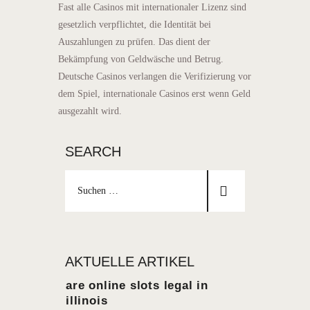
Fast alle Casinos mit internationaler Lizenz sind
gesetzlich verpflichtet, die Identität bei
Auszahlungen zu prüfen. Das dient der
Bekämpfung von Geldwäsche und Betrug.
Deutsche Casinos verlangen die Verifizierung vor
dem Spiel, internationale Casinos erst wenn Geld
ausgezahlt wird.
SEARCH
AKTUELLE ARTIKEL
are online slots legal in
illinois