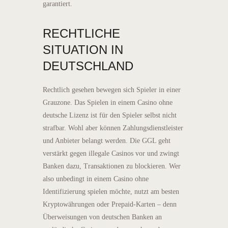
garantiert.
RECHTLICHE
SITUATION IN
DEUTSCHLAND
Rechtlich gesehen bewegen sich Spieler in einer
Grauzone. Das Spielen in einem Casino ohne
deutsche Lizenz ist für den Spieler selbst nicht
strafbar. Wohl aber können Zahlungsdienstleister
und Anbieter belangt werden. Die GGL geht
verstärkt gegen illegale Casinos vor und zwingt
Banken dazu, Transaktionen zu blockieren. Wer
also unbedingt in einem Casino ohne
Identifizierung spielen möchte, nutzt am besten
Kryptowährungen oder Prepaid-Karten – denn
Überweisungen von deutschen Banken an