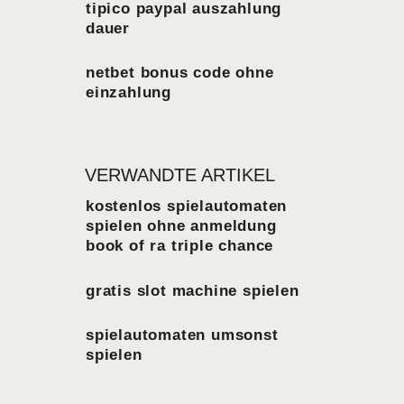
tipico paypal auszahlung
dauer
netbet bonus code ohne
einzahlung
VERWANDTE ARTIKEL
kostenlos spielautomaten
spielen ohne anmeldung
book of ra triple chance
gratis slot machine spielen
spielautomaten umsonst
spielen