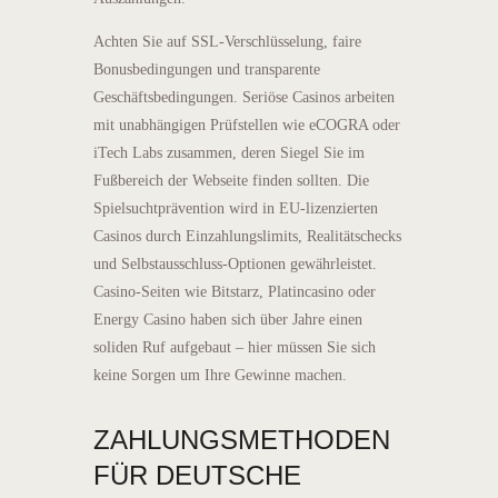
Achten Sie auf SSL-Verschlüsselung, faire
Bonusbedingungen und transparente
Geschäftsbedingungen. Seriöse Casinos arbeiten
mit unabhängigen Prüfstellen wie eCOGRA oder
iTech Labs zusammen, deren Siegel Sie im
Fußbereich der Webseite finden sollten. Die
Spielsuchtprävention wird in EU-lizenzierten
Casinos durch Einzahlungslimits, Realitätschecks
und Selbstausschluss-Optionen gewährleistet.
Casino-Seiten wie Bitstarz, Platincasino oder
Energy Casino haben sich über Jahre einen
soliden Ruf aufgebaut – hier müssen Sie sich
keine Sorgen um Ihre Gewinne machen.
ZAHLUNGSMETHODEN
FÜR DEUTSCHE