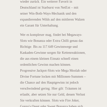
wieder zurück. Ein weiterer Favorit in
Deutschland ist Starburst von NetEnt – mit
seiner Win-Both-Ways-Mechanik und den
expandierenden Wilds auf den mittleren Walzen
ein Garant für Unterhaltung.
Wer es komplexer mag, findet bei Megaways-
Slots wie Bonanza oder Extra Chilli genau das
Richtige. Bis zu 117.649 Gewinnwege und
Kaskaden-Gewinne sorgen für Kettenreaktionen,
die aus einem kleinen Einsatz schnell einen
ordentlichen Gewinn machen können.
Progressive Jackpot-Slots wie Mega Moolah oder
Divine Fortune locken mit Millionen-Summen –
die Chance auf den Hauptgewinn ist jedoch
verschwindend gering. Hier gilt: Träumen ist
erlaubt, aber setzen Sie nur Geld, dessen Verlust
Sie verkraften können. Slots wie Fire Joker,
Gonzo's Quest oder Sweet Bonanza haben sich