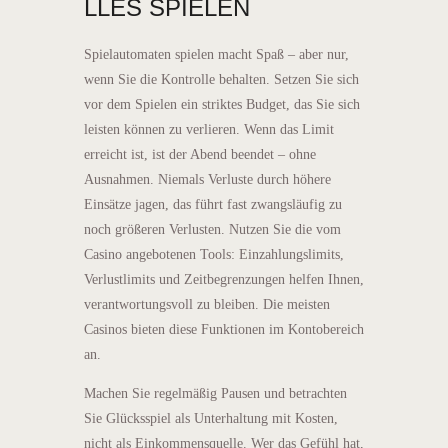
LLES SPIELEN
Spielautomaten spielen macht Spaß – aber nur,
wenn Sie die Kontrolle behalten. Setzen Sie sich
vor dem Spielen ein striktes Budget, das Sie sich
leisten können zu verlieren. Wenn das Limit
erreicht ist, ist der Abend beendet – ohne
Ausnahmen. Niemals Verluste durch höhere
Einsätze jagen, das führt fast zwangsläufig zu
noch größeren Verlusten. Nutzen Sie die vom
Casino angebotenen Tools: Einzahlungslimits,
Verlustlimits und Zeitbegrenzungen helfen Ihnen,
verantwortungsvoll zu bleiben. Die meisten
Casinos bieten diese Funktionen im Kontobereich
an.
Machen Sie regelmäßig Pausen und betrachten
Sie Glücksspiel als Unterhaltung mit Kosten,
nicht als Einkommensquelle. Wer das Gefühl hat,