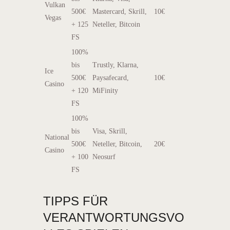
Vulkan
500€
Mastercard, Skrill,
10€
Vegas
+ 125
Neteller, Bitcoin
FS
100%
bis
Trustly, Klarna,
Ice
500€
Paysafecard,
10€
Casino
+ 120
MiFinity
FS
100%
bis
Visa, Skrill,
National
500€
Neteller, Bitcoin,
20€
Casino
+ 100
Neosurf
FS
TIPPS FÜR
VERANTWORTUNGSVO