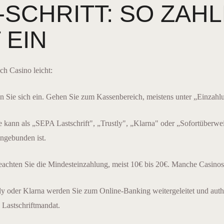
-SCHRITT: SO ZAHL
 EIN
ach Casino leicht:
n Sie sich ein. Gehen Sie zum Kassenbereich, meistens unter „Einzah
e kann als „SEPA Lastschrift", „Trustly", „Klarna" oder „Sofortüberwei
ngebunden ist.
eachten Sie die Mindesteinzahlung, meist 10€ bis 20€. Manche Casino
ly oder Klarna werden Sie zum Online-Banking weitergeleitet und authen
 Lastschriftmandat.