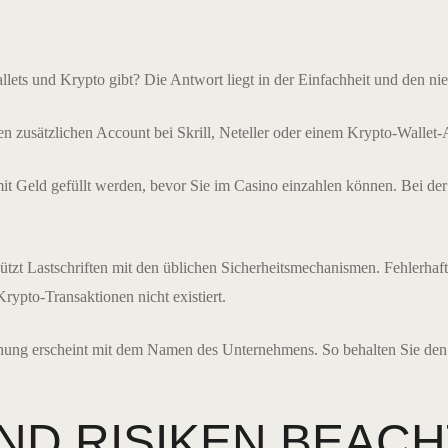
lets und Krypto gibt? Die Antwort liegt in der Einfachheit und den ni
n zusätzlichen Account bei Skrill, Neteller oder einem Krypto-Wallet-
t Geld gefüllt werden, bevor Sie im Casino einzahlen können. Bei der 
ützt Lastschriften mit den üblichen Sicherheitsmechanismen. Fehlerh
Krypto-Transaktionen nicht existiert.
ung erscheint mit dem Namen des Unternehmens. So behalten Sie den 
ND RISIKEN BEAC