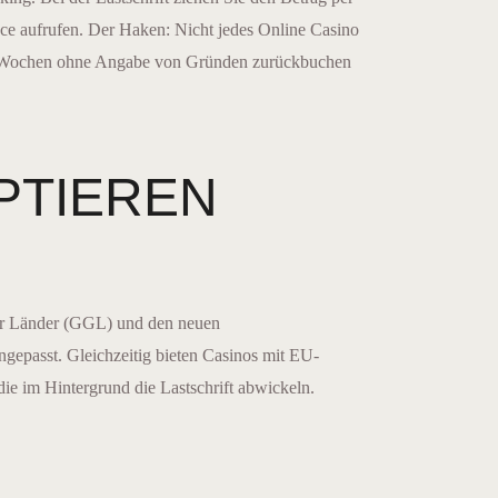
face aufrufen. Der Haken: Nicht jedes Online Casino
von 8 Wochen ohne Angabe von Gründen zurückbuchen
PTIEREN
der Länder (GGL) und den neuen
gepasst. Gleichzeitig bieten Casinos mit EU-
die im Hintergrund die Lastschrift abwickeln.