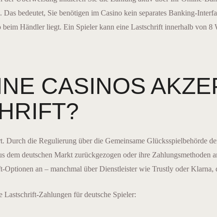
us. Das bedeutet, Sie benötigen im Casino kein separates Banking-Inter
iko beim Händler liegt. Ein Spieler kann eine Lastschrift innerhalb 
NE CASINOS AKZE
HRIFT?
dert. Durch die Regulierung über die Gemeinsame Glücksspielbehörde 
 aus dem deutschen Markt zurückgezogen oder ihre Zahlungsmethoden an
ft-Optionen an – manchmal über Dienstleister wie Trustly oder Klarna, 
e Lastschrift-Zahlungen für deutsche Spieler: