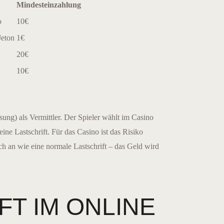
Mindesteinzahlung
o
10€
Jeton
1€
20€
10€
ung) als Vermittler. Der Spieler wählt im Casino
ne Lastschrift. Für das Casino ist das Risiko
ch an wie eine normale Lastschrift – das Geld wird
FT IM ONLINE