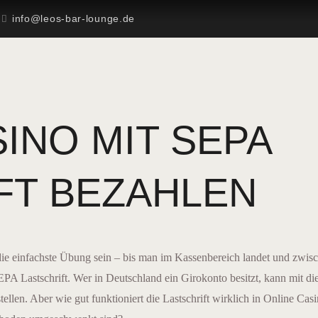
info@leos-bar-lounge.de
INO MIT SEPA
FT BEZAHLEN
 die einfachste Übung sein – bis man im Kassenbereich landet und zwis
 SEPA Lastschrift. Wer in Deutschland ein Girokonto besitzt, kann mit 
tellen. Aber wie gut funktioniert die Lastschrift wirklich in Online Ca