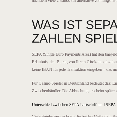
nachdem viele Casinos auf alternative Zahlungsm
WAS IST SEP
ZAHLEN SPIE
SEPA (Single Euro Payments Area) hat den bargeldl
Erlaubnis, den Betrag von Ihrem Girokonto abzubu
keine IBAN für jede Transaktion eingeben – das m
Für Casino-Spieler in Deutschland bedeutet das: Ei
Zwischenhändler. Die Abbuchung erscheint später 
Unterschied zwischen SEPA Lastschrift und SEPA
Viele Spieler verwechseln die beiden Methoden. Bei