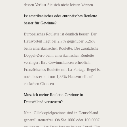
dessen Verlust Sie sich nicht leisten können.
Ist amerikanisches oder europäisches Roulette
besser für Gewinne?
Europäisches Roulette ist deutlich besser. Der
Hausvorteil liegt bei 2,7% gegenüber 5,26%
beim amerikanischen Roulette. Die zusätzliche
Doppel-Zero beim amerikanischen Roulette
verringert Ihre Gewinnchancen erheblich.
Französisches Roulette mit La-Partage-Regel ist
noch besser mit nur 1,35% Hausvorteil auf
einfachen Chancen.
Muss ich meine Roulette-Gewinne in
Deutschland versteuern?
Nein. Glücksspielgewinne sind in Deutschland
generell steuerfrei. Ob Sie 100€ oder 100.000€