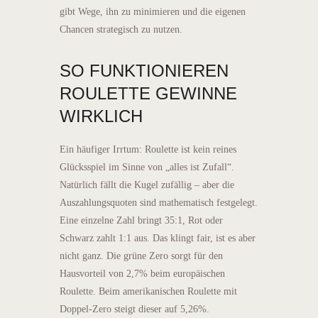
gibt Wege, ihn zu minimieren und die eigenen
Chancen strategisch zu nutzen.
SO FUNKTIONIEREN
ROULETTE GEWINNE
WIRKLICH
Ein häufiger Irrtum: Roulette ist kein reines
Glücksspiel im Sinne von „alles ist Zufall“.
Natürlich fällt die Kugel zufällig – aber die
Auszahlungsquoten sind mathematisch festgelegt.
Eine einzelne Zahl bringt 35:1, Rot oder
Schwarz zahlt 1:1 aus. Das klingt fair, ist es aber
nicht ganz. Die grüne Zero sorgt für den
Hausvorteil von 2,7% beim europäischen
Roulette. Beim amerikanischen Roulette mit
Doppel-Zero steigt dieser auf 5,26%.