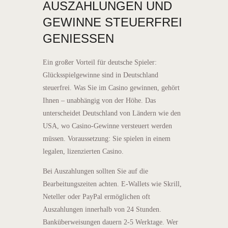
AUSZAHLUNGEN UND
GEWINNE STEUERFREI
GENIESSEN
Ein großer Vorteil für deutsche Spieler:
Glücksspielgewinne sind in Deutschland
steuerfrei. Was Sie im Casino gewinnen, gehört
Ihnen – unabhängig von der Höhe. Das
unterscheidet Deutschland von Ländern wie den
USA, wo Casino-Gewinne versteuert werden
müssen. Voraussetzung: Sie spielen in einem
legalen, lizenzierten Casino.
Bei Auszahlungen sollten Sie auf die
Bearbeitungszeiten achten. E-Wallets wie Skrill,
Neteller oder PayPal ermöglichen oft
Auszahlungen innerhalb von 24 Stunden.
Banküberweisungen dauern 2-5 Werktage. Wer