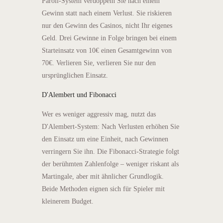
Paroli-System verdoppeln Sie nach einem
Gewinn statt nach einem Verlust. Sie riskieren
nur den Gewinn des Casinos, nicht Ihr eigenes
Geld. Drei Gewinne in Folge bringen bei einem
Starteinsatz von 10€ einen Gesamtgewinn von
70€. Verlieren Sie, verlieren Sie nur den
ursprünglichen Einsatz.
D'Alembert und Fibonacci
Wer es weniger aggressiv mag, nutzt das
D'Alembert-System: Nach Verlusten erhöhen Sie
den Einsatz um eine Einheit, nach Gewinnen
verringern Sie ihn. Die Fibonacci-Strategie folgt
der berühmten Zahlenfolge – weniger riskant als
Martingale, aber mit ähnlicher Grundlogik.
Beide Methoden eignen sich für Spieler mit
kleinerem Budget.