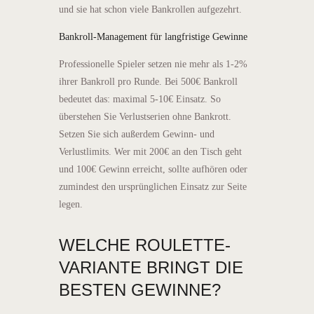
und sie hat schon viele Bankrollen aufgezehrt.
Bankroll-Management für langfristige Gewinne
Professionelle Spieler setzen nie mehr als 1-2%
ihrer Bankroll pro Runde. Bei 500€ Bankroll
bedeutet das: maximal 5-10€ Einsatz. So
überstehen Sie Verlustserien ohne Bankrott.
Setzen Sie sich außerdem Gewinn- und
Verlustlimits. Wer mit 200€ an den Tisch geht
und 100€ Gewinn erreicht, sollte aufhören oder
zumindest den ursprünglichen Einsatz zur Seite
legen.
WELCHE ROULETTE-
VARIANTE BRINGT DIE
BESTEN GEWINNE?