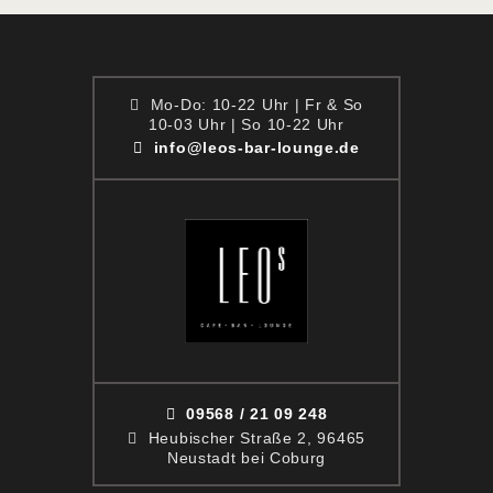
Mo-Do: 10-22 Uhr | Fr & So
10-03 Uhr | So 10-22 Uhr
info@leos-bar-lounge.de
09568 / 21 09 248
Heubischer Straße 2, 96465
Neustadt bei Coburg