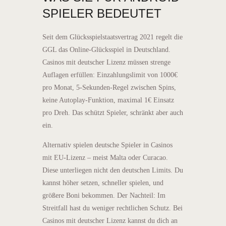
SPIELER BEDEUTET
Seit dem Glücksspielstaatsvertrag 2021 regelt die
GGL das Online-Glücksspiel in Deutschland.
Casinos mit deutscher Lizenz müssen strenge
Auflagen erfüllen: Einzahlungslimit von 1000€
pro Monat, 5-Sekunden-Regel zwischen Spins,
keine Autoplay-Funktion, maximal 1€ Einsatz
pro Dreh. Das schützt Spieler, schränkt aber auch
ein.
Alternativ spielen deutsche Spieler in Casinos
mit EU-Lizenz – meist Malta oder Curacao.
Diese unterliegen nicht den deutschen Limits. Du
kannst höher setzen, schneller spielen, und
größere Boni bekommen. Der Nachteil: Im
Streitfall hast du weniger rechtlichen Schutz. Bei
Casinos mit deutscher Lizenz kannst du dich an