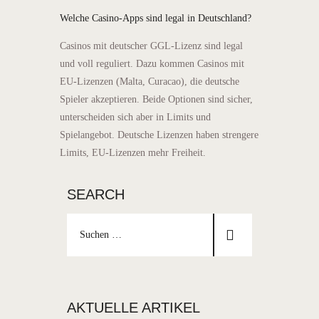
Welche Casino-Apps sind legal in Deutschland?
Casinos mit deutscher GGL-Lizenz sind legal
und voll reguliert. Dazu kommen Casinos mit
EU-Lizenzen (Malta, Curacao), die deutsche
Spieler akzeptieren. Beide Optionen sind sicher,
unterscheiden sich aber in Limits und
Spielangebot. Deutsche Lizenzen haben strengere
Limits, EU-Lizenzen mehr Freiheit.
SEARCH
AKTUELLE ARTIKEL