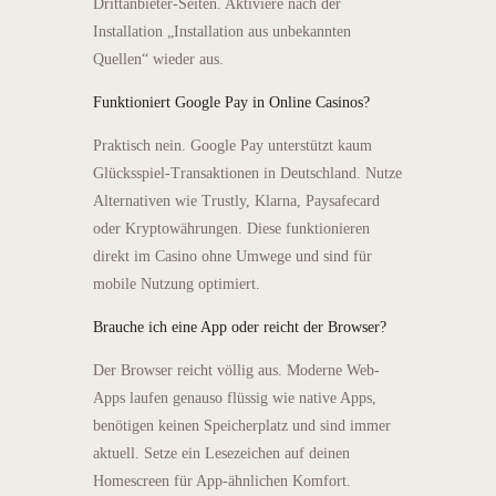
Drittanbieter-Seiten. Aktiviere nach der
Installation „Installation aus unbekannten
Quellen“ wieder aus.
Funktioniert Google Pay in Online Casinos?
Praktisch nein. Google Pay unterstützt kaum
Glücksspiel-Transaktionen in Deutschland. Nutze
Alternativen wie Trustly, Klarna, Paysafecard
oder Kryptowährungen. Diese funktionieren
direkt im Casino ohne Umwege und sind für
mobile Nutzung optimiert.
Brauche ich eine App oder reicht der Browser?
Der Browser reicht völlig aus. Moderne Web-
Apps laufen genauso flüssig wie native Apps,
benötigen keinen Speicherplatz und sind immer
aktuell. Setze ein Lesezeichen auf deinen
Homescreen für App-ähnlichen Komfort.