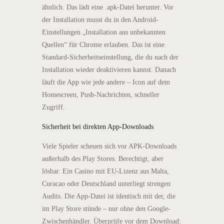
ähnlich. Das lädt eine .apk-Datei herunter. Vor
der Installation musst du in den Android-
Einstellungen „Installation aus unbekannten
Quellen“ für Chrome erlauben. Das ist eine
Standard-Sicherheitseinstellung, die du nach der
Installation wieder deaktivieren kannst. Danach
läuft die App wie jede andere – Icon auf dem
Homescreen, Push-Nachrichten, schneller
Zugriff.
Sicherheit bei direkten App-Downloads
Viele Spieler scheuen sich vor APK-Downloads
außerhalb des Play Stores. Berechtigt, aber
lösbar. Ein Casino mit EU-Lizenz aus Malta,
Curacao oder Deutschland unterliegt strengen
Audits. Die App-Datei ist identisch mit der, die
im Play Store stünde – nur ohne den Google-
Zwischenhändler. Überprüfe vor dem Download: