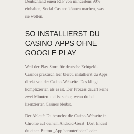
Deutschland einen RTP von mindestens 90%
einhalten, Social Casinos können machen, was
sie wollen.
SO INSTALLIERST DU
CASINO-APPS OHNE
GOOGLE PLAY
Weil der Play Store für deutsche Echtgeld-
Casinos praktisch leer bleibt, installierst du Apps
direkt von der Casino-Webseite. Das klingt
komplizierter, als es ist. Der Prozess dauert keine
zwei Minuten und ist sicher, wenn du bei
lizenzierten Casinos bleibst.
Der Ablauf: Du besuchst die Casino-Webseite in
Chrome auf deinem Android-Gerät. Dort findest
du einen Button „App herunterladen“ oder