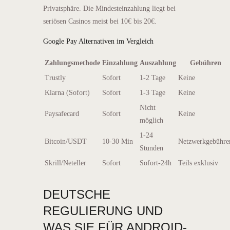
Privatsphäre. Die Mindesteinzahlung liegt bei
seriösen Casinos meist bei 10€ bis 20€.
Google Pay Alternativen im Vergleich
Zahlungsmethode
Einzahlung
Auszahlung
Gebühren
Trustly
Sofort
1-2 Tage
Keine
Klarna (Sofort)
Sofort
1-3 Tage
Keine
Nicht
Paysafecard
Sofort
Keine
möglich
1-24
Bitcoin/USDT
10-30 Min
Netzwerkgebühre
Stunden
Skrill/Neteller
Sofort
Sofort-24h
Teils exklusiv
DEUTSCHE
REGULIERUNG UND
WAS SIE FÜR ANDROID-