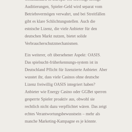
Auditierungen, Spieler-Geld wird separat vom
Betriebsvermögen verwahrt, und bei Streitfällen
gibt es klare Schlichtungsstellen. Auch die
estnische Lizenz, die viele Anbieter für den
deutschen Markt nutzen, bietet solide
Verbraucherschutzmechanismen.
Ein weiterer, oft übersehener Aspekt: OASIS.
Das spielsucht-früherkennungs-system ist in
Deutschland Pflicht für lizenzierte Anbieter. Aber
wusstet ihr, dass viele Casinos ohne deutsche
Lizenz freiwillig OASIS integriert haben?
Anbieter wie Energy Casino oder GGBet sperren
gesperrte Spieler proaktiv aus, obwohl sie
rechtlich nicht dazu verpflichtet wären. Das zeigt
echtes Verantwortungsbewusstsein – mehr als
manche Marketing-Kampagne es je könnte.