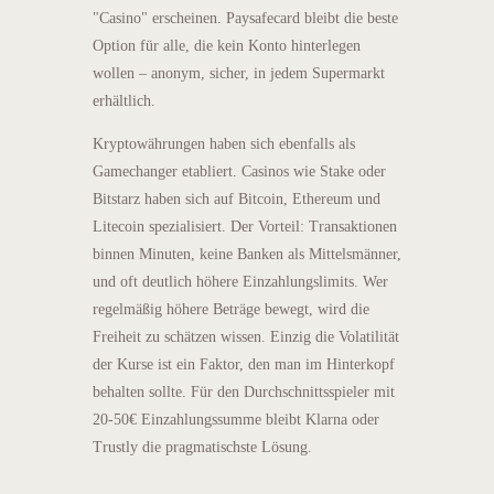
"Casino" erscheinen. Paysafecard bleibt die beste
Option für alle, die kein Konto hinterlegen
wollen – anonym, sicher, in jedem Supermarkt
erhältlich.
Kryptowährungen haben sich ebenfalls als
Gamechanger etabliert. Casinos wie Stake oder
Bitstarz haben sich auf Bitcoin, Ethereum und
Litecoin spezialisiert. Der Vorteil: Transaktionen
binnen Minuten, keine Banken als Mittelsmänner,
und oft deutlich höhere Einzahlungslimits. Wer
regelmäßig höhere Beträge bewegt, wird die
Freiheit zu schätzen wissen. Einzig die Volatilität
der Kurse ist ein Faktor, den man im Hinterkopf
behalten sollte. Für den Durchschnittsspieler mit
20-50€ Einzahlungssumme bleibt Klarna oder
Trustly die pragmatischste Lösung.