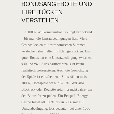
BONUSANGEBOTE UND
IHRE TÜCKEN
VERSTEHEN
Ein 1000€ Willkommensbonus klingt verlockend
– bis man die Umsatzbedingungen liest. Viele
Casinos locken mit astronomischen Summen,
verstecken aber Fallen im Kleingedruckten. Ein
guter Bonus hat eine Umsatzbedingung zwischen
x30 und x40. Alles darüber hinaus ist kaum
realistisch freizuspielen. Auch die Gewichtung
der Spiele ist entscheidend: Slots zählen meist
100%, Tischspiele oft nur 5-10%. Wer also
Blackjack oder Roulette spielt, braucht Jahre, um
den Bonus freizuspielen. Ein Beispiel: Energy
Casino bietet oft 100% bis zu 500€ mit x35
Umsatzbedingung. Das bedeutet, bei einer 100€