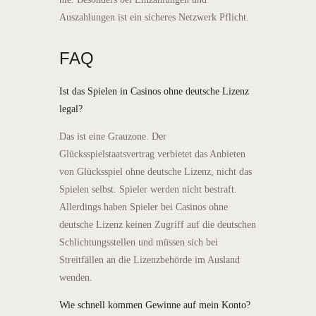
Auszahlungen ist ein sicheres Netzwerk Pflicht.
FAQ
Ist das Spielen in Casinos ohne deutsche Lizenz
legal?
Das ist eine Grauzone. Der
Glücksspielstaatsvertrag verbietet das Anbieten
von Glücksspiel ohne deutsche Lizenz, nicht das
Spielen selbst. Spieler werden nicht bestraft.
Allerdings haben Spieler bei Casinos ohne
deutsche Lizenz keinen Zugriff auf die deutschen
Schlichtungsstellen und müssen sich bei
Streitfällen an die Lizenzbehörde im Ausland
wenden.
Wie schnell kommen Gewinne auf mein Konto?