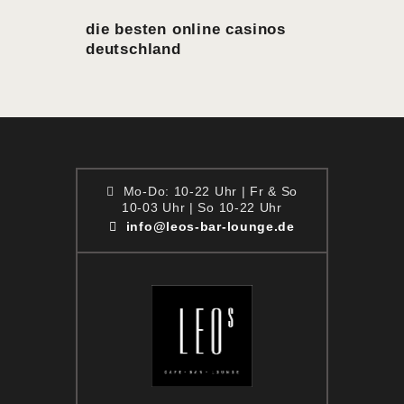
die besten online casinos
deutschland
Mo-Do: 10-22 Uhr | Fr & So
10-03 Uhr | So 10-22 Uhr
info@leos-bar-lounge.de