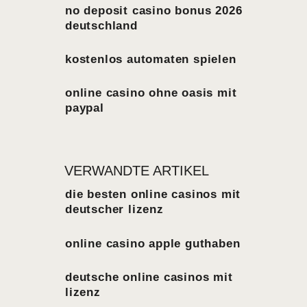
no deposit casino bonus 2026
deutschland
kostenlos automaten spielen
online casino ohne oasis mit
paypal
VERWANDTE ARTIKEL
die besten online casinos mit
deutscher lizenz
online casino apple guthaben
deutsche online casinos mit
lizenz