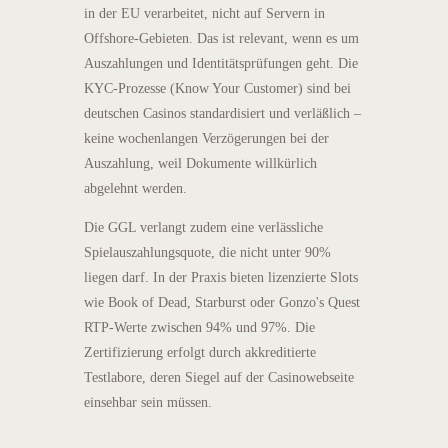
in der EU verarbeitet, nicht auf Servern in
Offshore-Gebieten. Das ist relevant, wenn es um
Auszahlungen und Identitätsprüfungen geht. Die
KYC-Prozesse (Know Your Customer) sind bei
deutschen Casinos standardisiert und verläßlich –
keine wochenlangen Verzögerungen bei der
Auszahlung, weil Dokumente willkürlich
abgelehnt werden.
Die GGL verlangt zudem eine verlässliche
Spielauszahlungsquote, die nicht unter 90%
liegen darf. In der Praxis bieten lizenzierte Slots
wie Book of Dead, Starburst oder Gonzo's Quest
RTP-Werte zwischen 94% und 97%. Die
Zertifizierung erfolgt durch akkreditierte
Testlabore, deren Siegel auf der Casinowebseite
einsehbar sein müssen.