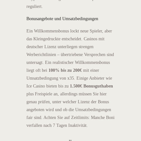
reguliert.
Bonusangebote und Umsatzbedingungen
Ein Willkommensbonus lockt neue Spieler, aber
das Kleingedruckte entscheidet. Casinos mit
deutscher Lizenz unterliegen strengen
Werberichtlinien – übertriebene Versprechen sind
untersagt. Ein realistischer Willkommensbonus
liegt oft bei
100% bis zu 200€
mit einer
Umsatzbedingung von x35. Einige Anbieter wie
Ice Casino bieten bis zu
1.500€ Bonusguthaben
plus Freispiele an, allerdings müssen Sie hier
genau prüfen, unter welcher Lizenz der Bonus
angeboten wird und ob die Umsatzbedingungen
fair sind. Achten Sie auf Zeitlimits: Manche Boni
verfallen nach 7 Tagen Inaktivität.