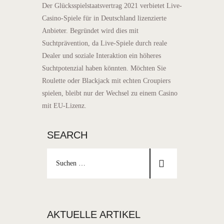
Der Glücksspielstaatsvertrag 2021 verbietet Live-
Casino-Spiele für in Deutschland lizenzierte
Anbieter. Begründet wird dies mit
Suchtprävention, da Live-Spiele durch reale
Dealer und soziale Interaktion ein höheres
Suchtpotenzial haben könnten. Möchten Sie
Roulette oder Blackjack mit echten Croupiers
spielen, bleibt nur der Wechsel zu einem Casino
mit EU-Lizenz.
SEARCH
AKTUELLE ARTIKEL