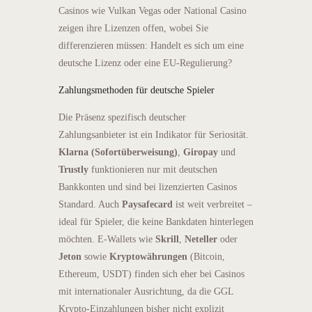
Casinos wie Vulkan Vegas oder National Casino
zeigen ihre Lizenzen offen, wobei Sie
differenzieren müssen: Handelt es sich um eine
deutsche Lizenz oder eine EU-Regulierung?
Zahlungsmethoden für deutsche Spieler
Die Präsenz spezifisch deutscher
Zahlungsanbieter ist ein Indikator für Seriosität.
Klarna (Sofortüberweisung)
,
Giropay
und
Trustly
funktionieren nur mit deutschen
Bankkonten und sind bei lizenzierten Casinos
Standard. Auch
Paysafecard
ist weit verbreitet –
ideal für Spieler, die keine Bankdaten hinterlegen
möchten. E-Wallets wie
Skrill
,
Neteller
oder
Jeton
sowie
Kryptowährungen
(Bitcoin,
Ethereum, USDT) finden sich eher bei Casinos
mit internationaler Ausrichtung, da die GGL
Krypto-Einzahlungen bisher nicht explizit