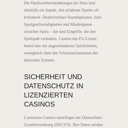
Die Hardwarebeschränkungen bei Slots sind
ebenfalls ein Aspekt, den erfahrene Spieler oft
kritisieren. Deaktivierbare Soundoptionen, feste
Spielgeschwindigkeiten und Mindestpause
zwischen Spins – das sind Eingriffe, die den
Spielspaß verändern. Casinos mit EU-Lizenz
bieten hier ein ungeschmälertes Spielerlebnis,
wenngleich ohne den Schutzmechanismus des
deutschen Systems.
SICHERHEIT UND
DATENSCHUTZ IN
LIZENZIERTEN
CASINOS
Lizenzierte Casinos unterliegen der Datenschutz-
Grundverordnung (DSGVO). Ihre Daten werden