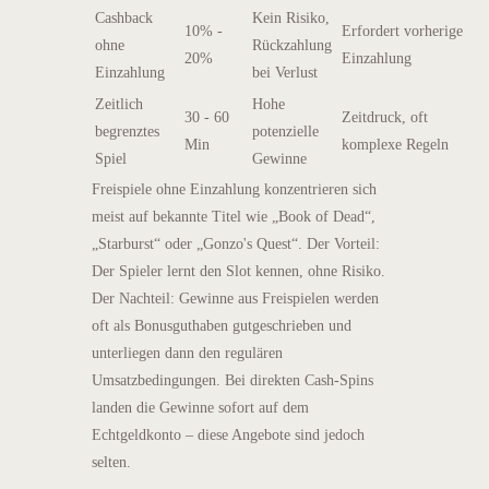
Cashback
Kein Risiko,
10% -
Erfordert vorherige
ohne
Rückzahlung
20%
Einzahlung
Einzahlung
bei Verlust
Zeitlich
Hohe
30 - 60
Zeitdruck, oft
begrenztes
potenzielle
Min
komplexe Regeln
Spiel
Gewinne
Freispiele ohne Einzahlung konzentrieren sich
meist auf bekannte Titel wie „Book of Dead“,
„Starburst“ oder „Gonzo's Quest“. Der Vorteil:
Der Spieler lernt den Slot kennen, ohne Risiko.
Der Nachteil: Gewinne aus Freispielen werden
oft als Bonusguthaben gutgeschrieben und
unterliegen dann den regulären
Umsatzbedingungen. Bei direkten Cash-Spins
landen die Gewinne sofort auf dem
Echtgeldkonto – diese Angebote sind jedoch
selten.