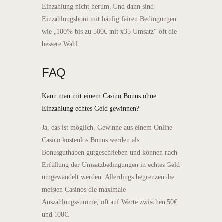
Einzahlung nicht herum. Und dann sind
Einzahlungsboni mit häufig fairen Bedingungen
wie „100% bis zu 500€ mit x35 Umsatz“ oft die
bessere Wahl.
FAQ
Kann man mit einem Casino Bonus ohne
Einzahlung echtes Geld gewinnen?
Ja, das ist möglich. Gewinne aus einem Online
Casino kostenlos Bonus werden als
Bonusguthaben gutgeschrieben und können nach
Erfüllung der Umsatzbedingungen in echtes Geld
umgewandelt werden. Allerdings begrenzen die
meisten Casinos die maximale
Auszahlungssumme, oft auf Werte zwischen 50€
und 100€.