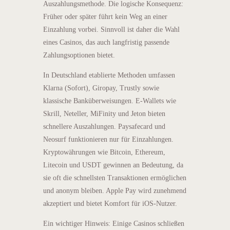
Auszahlungsmethode. Die logische Konsequenz:
Früher oder später führt kein Weg an einer
Einzahlung vorbei. Sinnvoll ist daher die Wahl
eines Casinos, das auch langfristig passende
Zahlungsoptionen bietet.
In Deutschland etablierte Methoden umfassen
Klarna (Sofort), Giropay, Trustly sowie
klassische Banküberweisungen. E-Wallets wie
Skrill, Neteller, MiFinity und Jeton bieten
schnellere Auszahlungen. Paysafecard und
Neosurf funktionieren nur für Einzahlungen.
Kryptowährungen wie Bitcoin, Ethereum,
Litecoin und USDT gewinnen an Bedeutung, da
sie oft die schnellsten Transaktionen ermöglichen
und anonym bleiben. Apple Pay wird zunehmend
akzeptiert und bietet Komfort für iOS-Nutzer.
Ein wichtiger Hinweis: Einige Casinos schließen