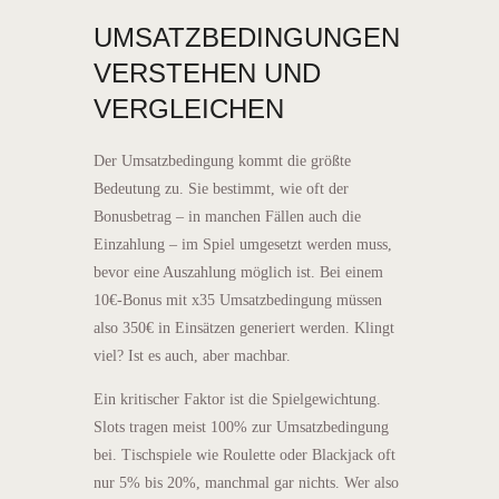
UMSATZBEDINGUNGEN
VERSTEHEN UND
VERGLEICHEN
Der Umsatzbedingung kommt die größte
Bedeutung zu. Sie bestimmt, wie oft der
Bonusbetrag – in manchen Fällen auch die
Einzahlung – im Spiel umgesetzt werden muss,
bevor eine Auszahlung möglich ist. Bei einem
10€-Bonus mit x35 Umsatzbedingung müssen
also 350€ in Einsätzen generiert werden. Klingt
viel? Ist es auch, aber machbar.
Ein kritischer Faktor ist die Spielgewichtung.
Slots tragen meist 100% zur Umsatzbedingung
bei. Tischspiele wie Roulette oder Blackjack oft
nur 5% bis 20%, manchmal gar nichts. Wer also