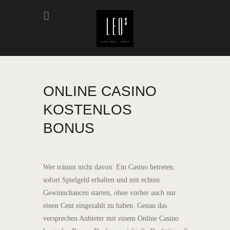
ONLINE CASINO
KOSTENLOS
BONUS
Wer träumt nicht davon: Ein Casino betreten,
sofort Spielgeld erhalten und mit echten
Gewinnchancen starten, ohne vorher auch nur
einen Cent eingezahlt zu haben. Genau das
versprechen Anbieter mit einem Online Casino