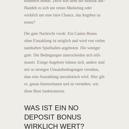
kostenlos Bonus. Doch was sieht die Realität aus?
Handelt es sich um reines Marketing oder
wirklich um eine faire Chance, das Angebot zu
testen?
Die gute Nachricht vorab: Ein Casino Bonus
ohne Einzahlung ist möglich und wird von vielen
namhaften Spielhallen angeboten. Die weniger
gute: Die Bedingungen unterscheiden sich teils
massiv. Einige Angebote lohnen sich, andere sind
mit so strengen Umsatzbedingungen versehen,
dass eine Auszahlung unrealistisch wird. Hier gilt
es, genau hinzuschauen und zu verstehen, wie
diese Boni funktionieren.
WAS IST EIN NO
DEPOSIT BONUS
WIRKLICH WERT?