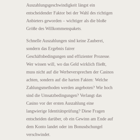
Auszahlungsgeschwindigkeit längst ein
entscheidender Faktor bei der Wahl des richtigen
Anbieters geworden – wichtiger als die bloße
Größe des Willkommenspakets.
Schnelle Auszahlungen sind keine Zauberei,
sondern das Ergebnis fairer
Geschäftsbedingungen und effizienter Prozesse.
Wer wissen will, wo das Geld wirklich fließt,
muss nicht auf die Werbeversprechen der Casinos
achten, sondern auf die harten Fakten: Welche
Zahlungsmethoden werden angeboten? Wie hoch
sind die Umsatzbedingungen? Verlangt das
Casino vor der ersten Auszahlung eine
langwierige Identitätsprüfung? Diese Fragen
entscheiden darüber, ob ein Gewinn am Ende auf
dem Konto landet oder im Bonusdschungel
verschwindet.