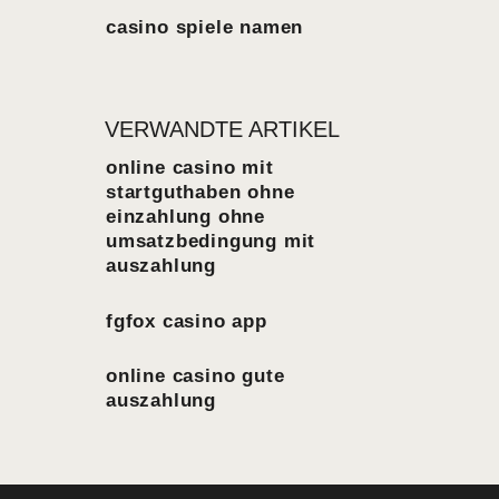
casino spiele namen
VERWANDTE ARTIKEL
online casino mit
startguthaben ohne
einzahlung ohne
umsatzbedingung mit
auszahlung
fgfox casino app
online casino gute
auszahlung