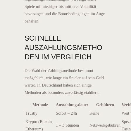
Spiele mit niedriger bis mittlerer Volatilität
bevorzugen und die Bonusbedingungen im Auge
behalten.
SCHNELLE
AUSZAHLUNGSMETHO
DEN IM VERGLEICH
Die Wahl der Zahlungsmethode bestimmt
maßgeblich, wie lange ein Spieler auf sein Geld
wartet. In Deutschland haben sich einige
Methoden als besonders zuverlässig etabliert:
Methode
Auszahlungsdauer
Gebühren
Verf
Trustly
Sofort – 24h
Keine
Weit 
Krypto (Bitcoin,
Spezi
1 – 3 Stunden
Netzwerkgebühren
Ethereum)
Casin