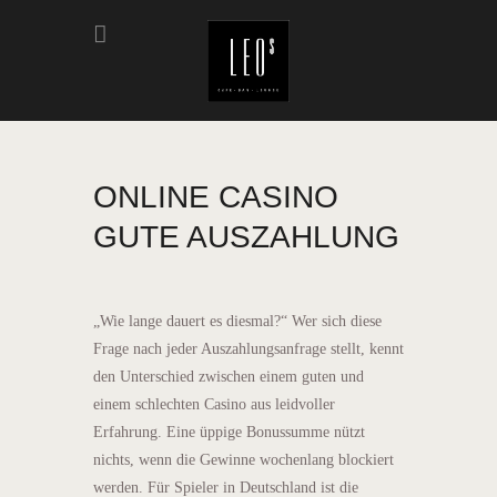
ONLINE CASINO
GUTE AUSZAHLUNG
„Wie lange dauert es diesmal?“ Wer sich diese
Frage nach jeder Auszahlungsanfrage stellt, kennt
den Unterschied zwischen einem guten und
einem schlechten Casino aus leidvoller
Erfahrung. Eine üppige Bonussumme nützt
nichts, wenn die Gewinne wochenlang blockiert
werden. Für Spieler in Deutschland ist die