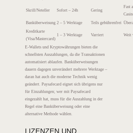
Fast a
Skrill/Neteller
Sofort – 24h
Gering
Casin
Banküberweisung
2 – 5 Werktage
Teils gebührenfrei
Übera
Kreditkarte
1 – 3 Werktage
Varriert
Weit 
(Visa/Mastercard)
E-Wallets und Kryptowährungen bieten die
schnellsten Auszahlungen, da die Transaktionen
automatisiert ablaufen. Banküberweisungen
dauern dagegen unverändert mehrere Werktage –
daran hat auch die moderne Technik wenig
geändert. Paysafecard eignet sich übrigens nur
für Einzahlungen; wer mit Paysafecard
eingezahlt hat, muss für die Auszahlung in der
Regel eine Banküberweisung oder eine
alternative Methode wählen.
LIZENZEN UND