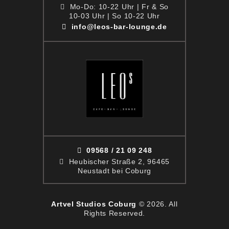
Mo-Do: 10-22 Uhr | Fr & So
10-03 Uhr | So 10-22 Uhr
info@leos-bar-lounge.de
09568 / 21 09 248
Heubischer Straße 2, 96465
Neustadt bei Coburg
Artvel Studios Coburg
© 2026. All
Rights Reserved.