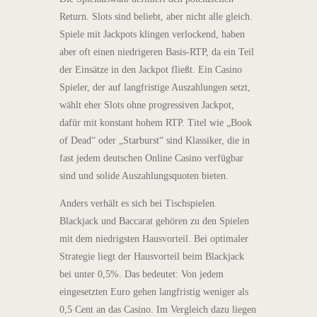
Return. Slots sind beliebt, aber nicht alle gleich.
Spiele mit Jackpots klingen verlockend, haben
aber oft einen niedrigeren Basis-RTP, da ein Teil
der Einsätze in den Jackpot fließt. Ein Casino
Spieler, der auf langfristige Auszahlungen setzt,
wählt eher Slots ohne progressiven Jackpot,
dafür mit konstant hohem RTP. Titel wie „Book
of Dead“ oder „Starburst“ sind Klassiker, die in
fast jedem deutschen Online Casino verfügbar
sind und solide Auszahlungsquoten bieten.
Anders verhält es sich bei Tischspielen.
Blackjack und Baccarat gehören zu den Spielen
mit dem niedrigsten Hausvorteil. Bei optimaler
Strategie liegt der Hausvorteil beim Blackjack
bei unter 0,5%. Das bedeutet: Von jedem
eingesetzten Euro gehen langfristig weniger als
0,5 Cent an das Casino. Im Vergleich dazu liegen