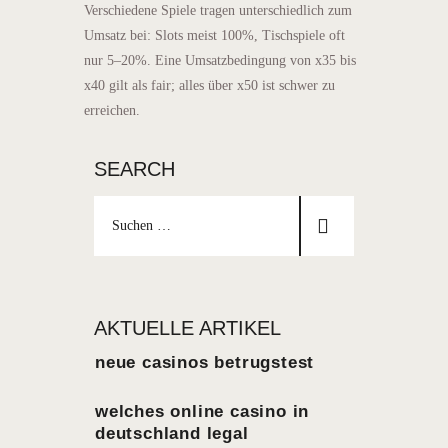
Verschiedene Spiele tragen unterschiedlich zum
Umsatz bei: Slots meist 100%, Tischspiele oft
nur 5–20%. Eine Umsatzbedingung von x35 bis
x40 gilt als fair; alles über x50 ist schwer zu
erreichen.
SEARCH
AKTUELLE ARTIKEL
neue casinos betrugstest
welches online casino in
deutschland legal