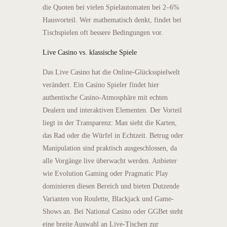
die Quoten bei vielen Spielautomaten bei 2–6%
Hausvorteil. Wer mathematisch denkt, findet bei
Tischspielen oft bessere Bedingungen vor.
Live Casino vs. klassische Spiele
Das Live Casino hat die Online-Glücksspielwelt
verändert. Ein Casino Spieler findet hier
authentische Casino-Atmosphäre mit echten
Dealern und interaktiven Elementen. Der Vorteil
liegt in der Transparenz: Man sieht die Karten,
das Rad oder die Würfel in Echtzeit. Betrug oder
Manipulation sind praktisch ausgeschlossen, da
alle Vorgänge live überwacht werden. Anbieter
wie Evolution Gaming oder Pragmatic Play
dominieren diesen Bereich und bieten Dutzende
Varianten von Roulette, Blackjack und Game-
Shows an. Bei National Casino oder GGBet steht
eine breite Auswahl an Live-Tischen zur