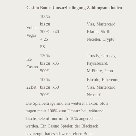
Casino
Bonus
Umsatzbedingung
Zahlungsmethoden
100%
bis zu
Visa, Mastercard,
Vulkan
300€
x40
Klarna, Skrill,
Vegas
+ 25
Neteller, Crypto
FS
120%
Trustly, Giropay,
Ice
bis zu
x35
Paysafecard,
Casino
500€
MiFinity, Jeton
100%
Bitcoin, Ethereum,
22Bet
bis zu
x50
Visa, Mastercard,
300€
Neosurf
Die Spielbeiträge sind ein weiterer Faktor. Slots
tragen meist 100% zum Umsatz bei, während
Tischspiele oft nur mit 5–10% angerechnet
werden. Ein Casino Spieler, der Blackjack
bevorzugt, hat es schwerer, einen Bonus