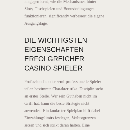
hingegen lernt, wie die Mechanismen hinter
Slots, Tischspielen und Bonusbedingungen
funktionieren, significantly verbessert die eigene
Ausgangslage.
DIE WICHTIGSTEN
EIGENSCHAFTEN
ERFOLGREICHER
CASINO SPIELER
Professionelle oder semi-professionelle Spieler
teilen bestimmte Charakteristika. Disziplin steht
an erster Stelle. Wer sein Guthaben nicht im
Griff hat, kann die beste Strategie nicht
anwenden. Ein konkreter Spielplan hilft dabei:
Einzahlungslimits festlegen, Verlustgrenzen
setzen und sich strikt daran halten. Eine