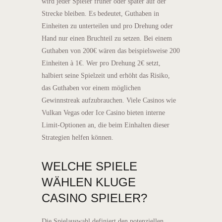
wird jeder Spieler früher oder später auf der
Strecke bleiben. Es bedeutet, Guthaben in
Einheiten zu unterteilen und pro Drehung oder
Hand nur einen Bruchteil zu setzen. Bei einem
Guthaben von 200€ wären das beispielsweise 200
Einheiten à 1€. Wer pro Drehung 2€ setzt,
halbiert seine Spielzeit und erhöht das Risiko,
das Guthaben vor einem möglichen
Gewinnstreak aufzubrauchen. Viele Casinos wie
Vulkan Vegas oder Ice Casino bieten interne
Limit-Optionen an, die beim Einhalten dieser
Strategien helfen können.
WELCHE SPIELE
WÄHLEN KLUGE
CASINO SPIELER?
Die Spielauswahl definiert den potenziellen