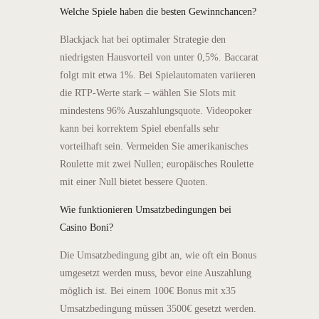
Welche Spiele haben die besten Gewinnchancen?
Blackjack hat bei optimaler Strategie den
niedrigsten Hausvorteil von unter 0,5%. Baccarat
folgt mit etwa 1%. Bei Spielautomaten variieren
die RTP-Werte stark – wählen Sie Slots mit
mindestens 96% Auszahlungsquote. Videopoker
kann bei korrektem Spiel ebenfalls sehr
vorteilhaft sein. Vermeiden Sie amerikanisches
Roulette mit zwei Nullen; europäisches Roulette
mit einer Null bietet bessere Quoten.
Wie funktionieren Umsatzbedingungen bei
Casino Boni?
Die Umsatzbedingung gibt an, wie oft ein Bonus
umgesetzt werden muss, bevor eine Auszahlung
möglich ist. Bei einem 100€ Bonus mit x35
Umsatzbedingung müssen 3500€ gesetzt werden.