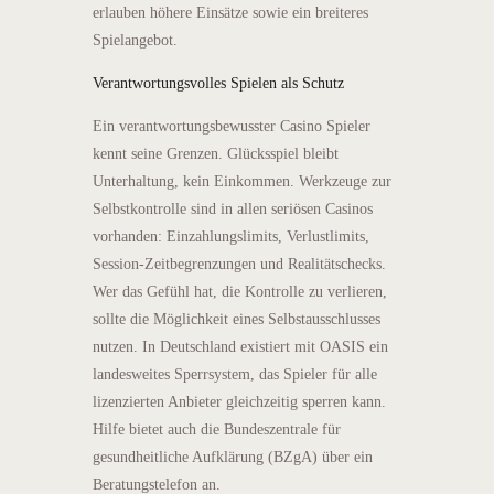
erlauben höhere Einsätze sowie ein breiteres
Spielangebot.
Verantwortungsvolles Spielen als Schutz
Ein verantwortungsbewusster Casino Spieler
kennt seine Grenzen. Glücksspiel bleibt
Unterhaltung, kein Einkommen. Werkzeuge zur
Selbstkontrolle sind in allen seriösen Casinos
vorhanden: Einzahlungslimits, Verlustlimits,
Session-Zeitbegrenzungen und Realitätschecks.
Wer das Gefühl hat, die Kontrolle zu verlieren,
sollte die Möglichkeit eines Selbstausschlusses
nutzen. In Deutschland existiert mit OASIS ein
landesweites Sperrsystem, das Spieler für alle
lizenzierten Anbieter gleichzeitig sperren kann.
Hilfe bietet auch die Bundeszentrale für
gesundheitliche Aufklärung (BZgA) über ein
Beratungstelefon an.