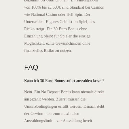
bekommt oft deutlich mehr. Einzahlungsboni
von 100% bis zu 500€ sind Standard bei Casinos
wie National Casino oder Hell Spin. Der
Unterschied: Eigenes Geld ist im Spiel, das
Risiko steigt. Ein 30 Euro Bonus ohne
Einzahlung bleibt für Spieler die einzige
Möglichkeit, echte Gewinnchancen ohne
finanzielles Risiko zu nutzen.
FAQ
Kann ich 30 Euro Bonus sofort auszahlen lassen?
Nein. Ein No Deposit Bonus kann niemals direkt
ausgezahlt werden. Zuerst müssen die
Umsatzbedingungen erfüllt werden. Danach steht
der Gewinn – bis zum maximalen
Auszahlungslimit – zur Auszahlung bereit.