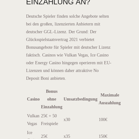
EINZAHLUNG AN?
Deutsche Spieler finden solche Angebote selten
bei den großen, lizenzierten Anbietern mit
deutscher GGL-Lizenz. Der Grund: Der
Glücksspielstaatsvertrag 2021 verbietet
Bonusangebote für Spieler mit deutscher Lizenz
faktisch. Casinos wie Vulkan Vegas, Ice Casino
oder Energy Casino hingegen operieren mit EU-
Lizenzen und können daher attraktive No
Deposit Boni anbieten.
Bonus
Maximale
Casino
ohne
Umsatzbedingung
Auszahlung
Einzahlung
Vulkan
25€ + 50
x30
100€
Vegas
Freispiele
Ice
25€
x35
150€