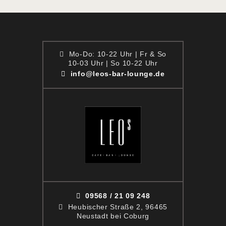
Mo-Do: 10-22 Uhr | Fr & So
10-03 Uhr | So 10-22 Uhr
info@leos-bar-lounge.de
09568 / 21 09 248
Heubischer Straße 2, 96465
Neustadt bei Coburg