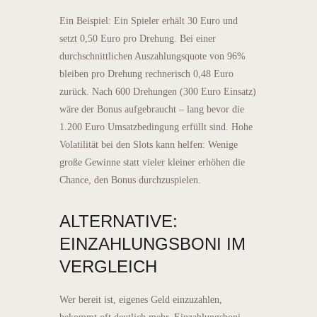
Ein Beispiel: Ein Spieler erhält 30 Euro und
setzt 0,50 Euro pro Drehung. Bei einer
durchschnittlichen Auszahlungsquote von 96%
bleiben pro Drehung rechnerisch 0,48 Euro
zurück. Nach 600 Drehungen (300 Euro Einsatz)
wäre der Bonus aufgebraucht – lang bevor die
1.200 Euro Umsatzbedingung erfüllt sind. Hohe
Volatilität bei den Slots kann helfen: Wenige
große Gewinne statt vieler kleiner erhöhen die
Chance, den Bonus durchzuspielen.
ALTERNATIVE:
EINZAHLUNGSBONI IM
VERGLEICH
Wer bereit ist, eigenes Geld einzuzahlen,