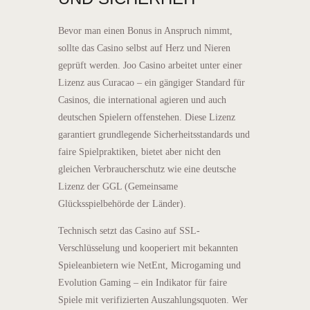
Bevor man einen Bonus in Anspruch nimmt,
sollte das Casino selbst auf Herz und Nieren
geprüft werden. Joo Casino arbeitet unter einer
Lizenz aus Curacao – ein gängiger Standard für
Casinos, die international agieren und auch
deutschen Spielern offenstehen. Diese Lizenz
garantiert grundlegende Sicherheitsstandards und
faire Spielpraktiken, bietet aber nicht den
gleichen Verbraucherschutz wie eine deutsche
Lizenz der GGL (Gemeinsame
Glücksspielbehörde der Länder).
Technisch setzt das Casino auf SSL-
Verschlüsselung und kooperiert mit bekannten
Spieleanbietern wie NetEnt, Microgaming und
Evolution Gaming – ein Indikator für faire
Spiele mit verifizierten Auszahlungsquoten. Wer