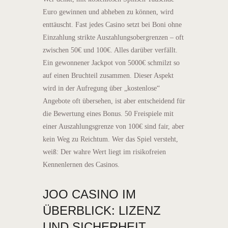
Euro gewinnen und abheben zu können, wird
enttäuscht. Fast jedes Casino setzt bei Boni ohne
Einzahlung strikte Auszahlungsobergrenzen – oft
zwischen 50€ und 100€. Alles darüber verfällt.
Ein gewonnener Jackpot von 5000€ schmilzt so
auf einen Bruchteil zusammen. Dieser Aspekt
wird in der Aufregung über „kostenlose“
Angebote oft übersehen, ist aber entscheidend für
die Bewertung eines Bonus. 50 Freispiele mit
einer Auszahlungsgrenze von 100€ sind fair, aber
kein Weg zu Reichtum. Wer das Spiel versteht,
weiß: Der wahre Wert liegt im risikofreien
Kennenlernen des Casinos.
JOO CASINO IM
ÜBERBLICK: LIZENZ
UND SICHERHEIT