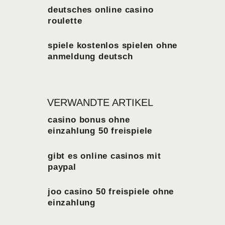
deutsches online casino
roulette
spiele kostenlos spielen ohne
anmeldung deutsch
VERWANDTE ARTIKEL
casino bonus ohne
einzahlung 50 freispiele
gibt es online casinos mit
paypal
joo casino 50 freispiele ohne
einzahlung