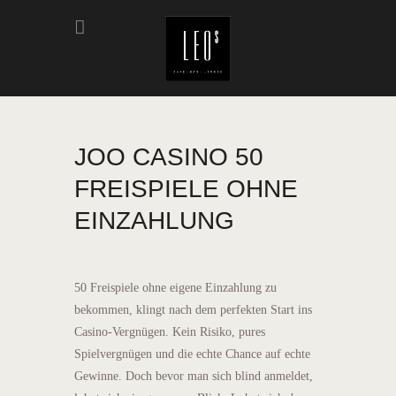
JOO CASINO 50
FREISPIELE OHNE
EINZAHLUNG
50 Freispiele ohne eigene Einzahlung zu
bekommen, klingt nach dem perfekten Start ins
Casino-Vergnügen. Kein Risiko, pures
Spielvergnügen und die echte Chance auf echte
Gewinne. Doch bevor man sich blind anmeldet,