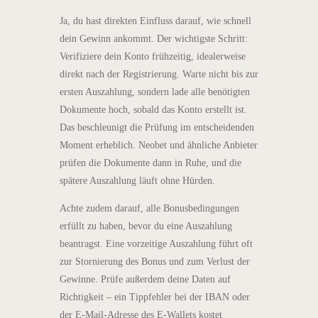
Ja, du hast direkten Einfluss darauf, wie schnell
dein Gewinn ankommt. Der wichtigste Schritt:
Verifiziere dein Konto frühzeitig, idealerweise
direkt nach der Registrierung. Warte nicht bis zur
ersten Auszahlung, sondern lade alle benötigten
Dokumente hoch, sobald das Konto erstellt ist.
Das beschleunigt die Prüfung im entscheidenden
Moment erheblich. Neobet und ähnliche Anbieter
prüfen die Dokumente dann in Ruhe, und die
spätere Auszahlung läuft ohne Hürden.
Achte zudem darauf, alle Bonusbedingungen
erfüllt zu haben, bevor du eine Auszahlung
beantragst. Eine vorzeitige Auszahlung führt oft
zur Stornierung des Bonus und zum Verlust der
Gewinne. Prüfe außerdem deine Daten auf
Richtigkeit – ein Tippfehler bei der IBAN oder
der E-Mail-Adresse des E-Wallets kostet