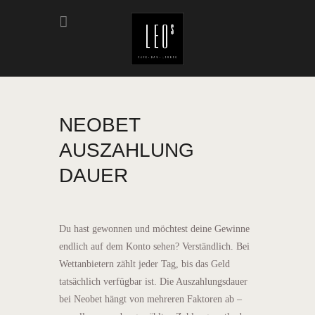
NEOBET
AUSZAHLUNG
DAUER
Du hast gewonnen und möchtest deine Gewinne
endlich auf dem Konto sehen? Verständlich. Bei
Wettanbietern zählt jeder Tag, bis das Geld
tatsächlich verfügbar ist. Die Auszahlungsdauer
bei Neobet hängt von mehreren Faktoren ab –