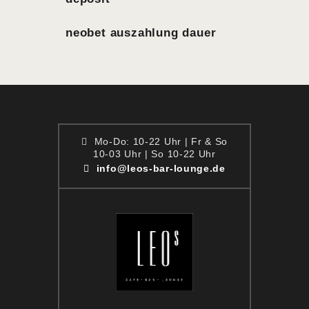
neobet auszahlung dauer
Mo-Do: 10-22 Uhr | Fr & So
10-03 Uhr | So 10-22 Uhr
info@leos-bar-lounge.de