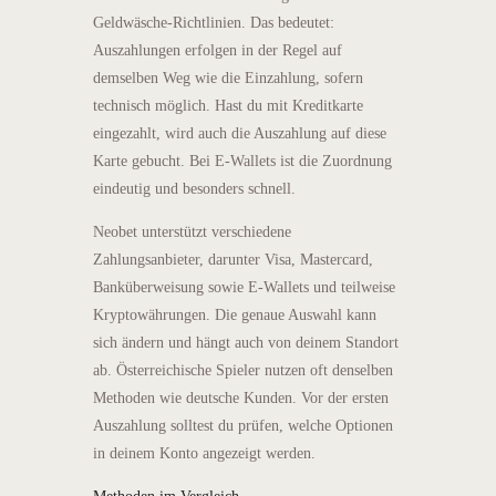
Geldwäsche-Richtlinien. Das bedeutet:
Auszahlungen erfolgen in der Regel auf
demselben Weg wie die Einzahlung, sofern
technisch möglich. Hast du mit Kreditkarte
eingezahlt, wird auch die Auszahlung auf diese
Karte gebucht. Bei E-Wallets ist die Zuordnung
eindeutig und besonders schnell.
Neobet unterstützt verschiedene
Zahlungsanbieter, darunter Visa, Mastercard,
Banküberweisung sowie E-Wallets und teilweise
Kryptowährungen. Die genaue Auswahl kann
sich ändern und hängt auch von deinem Standort
ab. Österreichische Spieler nutzen oft denselben
Methoden wie deutsche Kunden. Vor der ersten
Auszahlung solltest du prüfen, welche Optionen
in deinem Konto angezeigt werden.