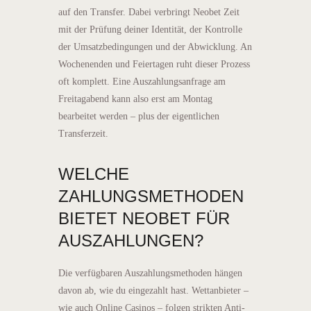
auf den Transfer. Dabei verbringt Neobet Zeit
mit der Prüfung deiner Identität, der Kontrolle
der Umsatzbedingungen und der Abwicklung. An
Wochenenden und Feiertagen ruht dieser Prozess
oft komplett. Eine Auszahlungsanfrage am
Freitagabend kann also erst am Montag
bearbeitet werden – plus der eigentlichen
Transferzeit.
WELCHE
ZAHLUNGSMETHODEN
BIETET NEOBET FÜR
AUSZAHLUNGEN?
Die verfügbaren Auszahlungsmethoden hängen
davon ab, wie du eingezahlt hast. Wettanbieter –
wie auch Online Casinos – folgen strikten Anti-