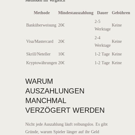
Methoden im Vergleich
Methode
Mindestauszahlung
Dauer
Gebühren
2-5
Banküberweisung
20€
Keine
Werktage
2-4
Visa/Mastercard
20€
Keine
Werktage
Skrill/Neteller
10€
1-2 Tage
Keine
Kryptowährungen
20€
1-2 Tage
Keine
WARUM
AUSZAHLUNGEN
MANCHMAL
VERZÖGERT WERDEN
Nicht jede Auszahlung läuft reibungslos. Es gibt
Gründe, warum Spieler länger auf ihr Geld