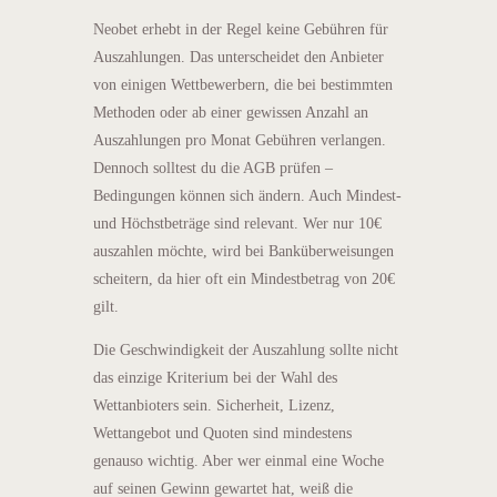
Neobet erhebt in der Regel keine Gebühren für
Auszahlungen. Das unterscheidet den Anbieter
von einigen Wettbewerbern, die bei bestimmten
Methoden oder ab einer gewissen Anzahl an
Auszahlungen pro Monat Gebühren verlangen.
Dennoch solltest du die AGB prüfen –
Bedingungen können sich ändern. Auch Mindest-
und Höchstbeträge sind relevant. Wer nur 10€
auszahlen möchte, wird bei Banküberweisungen
scheitern, da hier oft ein Mindestbetrag von 20€
gilt.
Die Geschwindigkeit der Auszahlung sollte nicht
das einzige Kriterium bei der Wahl des
Wettanbioters sein. Sicherheit, Lizenz,
Wettangebot und Quoten sind mindestens
genauso wichtig. Aber wer einmal eine Woche
auf seinen Gewinn gewartet hat, weiß die