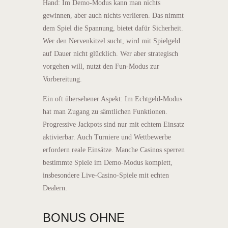
Hand: Im Demo-Modus kann man nichts
gewinnen, aber auch nichts verlieren. Das nimmt
dem Spiel die Spannung, bietet dafür Sicherheit.
Wer den Nervenkitzel sucht, wird mit Spielgeld
auf Dauer nicht glücklich. Wer aber strategisch
vorgehen will, nutzt den Fun-Modus zur
Vorbereitung.
Ein oft übersehener Aspekt: Im Echtgeld-Modus
hat man Zugang zu sämtlichen Funktionen.
Progressive Jackpots sind nur mit echtem Einsatz
aktivierbar. Auch Turniere und Wettbewerbe
erfordern reale Einsätze. Manche Casinos sperren
bestimmte Spiele im Demo-Modus komplett,
insbesondere Live-Casino-Spiele mit echten
Dealern.
BONUS OHNE