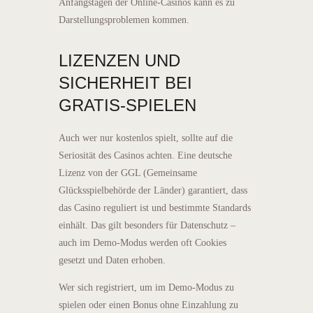
Anfangstagen der Online-Casinos kann es zu
Darstellungsproblemen kommen.
LIZENZEN UND
SICHERHEIT BEI
GRATIS-SPIELEN
Auch wer nur kostenlos spielt, sollte auf die
Seriosität des Casinos achten. Eine deutsche
Lizenz von der GGL (Gemeinsame
Glücksspielbehörde der Länder) garantiert, dass
das Casino reguliert ist und bestimmte Standards
einhält. Das gilt besonders für Datenschutz –
auch im Demo-Modus werden oft Cookies
gesetzt und Daten erhoben.
Wer sich registriert, um im Demo-Modus zu
spielen oder einen Bonus ohne Einzahlung zu