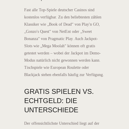
Fast alle Top-Spiele deutscher Casinos sind
kostenlos verfügbar. Zu den beliebtesten zählen
Klassiker wie „Book of Dead“ von Play'n GO,
„Gonzo's Quest“ von NetEnt oder „Sweet
Bonanza“ von Pragmatic Play. Auch Jackpot-
Slots wie „Mega Moolah“ können oft gratis
getestet werden – wobei der Jackpot im Demo-
Modus natürlich nicht gewonnen werden kann.
Tischspiele wie European Roulette oder
Blackjack stehen ebenfalls häufig zur Verfügung.
GRATIS SPIELEN VS.
ECHTGELD: DIE
UNTERSCHIEDE
Der offensichtlichste Unterschied liegt auf der