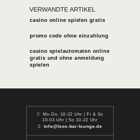
VERWANDTE ARTIKEL
casino online spielen gratis
promo code ohne einzahlung
casino spielautomaten online
gratis und ohne anmeldung
spielen
Mo-Do: 10-22 Uhr | Fr & So
10-03 Uhr | So 10-22 Uhr
info@leos-bar-lounge.de