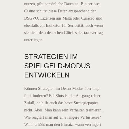
nutzen, gibt persönliche Daten an. Ein seriöses
Casino schützt diese Daten entsprechend der
DSGVO. Lizenzen aus Malta oder Curacao sind
ebenfalls ein Indikator für Seriosität, auch wenn
sie nicht dem deutschen Glücksspielstaatsvertrag
unterliegen.
STRATEGIEN IM
SPIELGELD-MODUS
ENTWICKELN
Können Strategien im Demo-Modus überhaupt
funktionieren? Bei Slots ist der Ausgang reiner
Zufall, da hilft auch das beste Strategiepapier
nicht. Aber: Man kann sein Verhalten trainieren.
Wie reagiert man auf eine längere Verlustserie?
Wann erhöht man den Einsatz, wann verringert