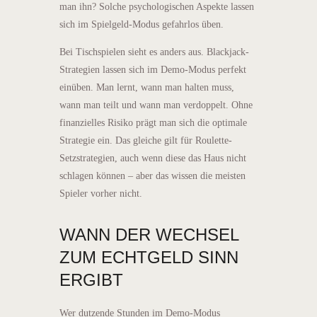
man ihn? Solche psychologischen Aspekte lassen
sich im Spielgeld-Modus gefahrlos üben.
Bei Tischspielen sieht es anders aus. Blackjack-
Strategien lassen sich im Demo-Modus perfekt
einüben. Man lernt, wann man halten muss,
wann man teilt und wann man verdoppelt. Ohne
finanzielles Risiko prägt man sich die optimale
Strategie ein. Das gleiche gilt für Roulette-
Setzstrategien, auch wenn diese das Haus nicht
schlagen können – aber das wissen die meisten
Spieler vorher nicht.
WANN DER WECHSEL
ZUM ECHTGELD SINN
ERGIBT
Wer dutzende Stunden im Demo-Modus