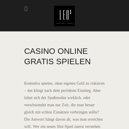
CASINO ONLINE
GRATIS SPIELEN
Kostenlos spielen, ohne eigenes Geld zu riskieren
– das klingt nach dem perfekten Einstieg. Aber
lohnt sich der Spaßmodus wirklich, oder
verschwendet man nur Zeit, die man besser
gleich mit echten Einsätzen verbringen sollte?
Die Antwort hängt davon ab, was man erreichen
will. Wer ein neues Slot-Spiel zuerst verstehen