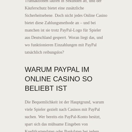
Transaktionen laufen in Sekunden ab, und der
Käuferschutz bietet eine zusätzliche
Sicherheitsebene. Doch nicht jedes Online Casino
bietet diese Zahlungsmethode an – und bei
manchen ist sie trotz PayPal-Logo für Spieler
aus Deutschland gesperrt. Woran liegt das, und
wo funktionieren Einzahlungen mit PayPal
tatsächlich reibungslos?
WARUM PAYPAL IM
ONLINE CASINO SO
BELIEBT IST
Die Bequemlichkeit ist der Hauptgrund, warum
viele Spieler gezielt nach Casinos mit PayPal
suchen. Wer bereits ein PayPal-Konto besitzt,
spart sich das mühsame Eingeben von
Kreditkartendaten oder Bankdaten bei jedem