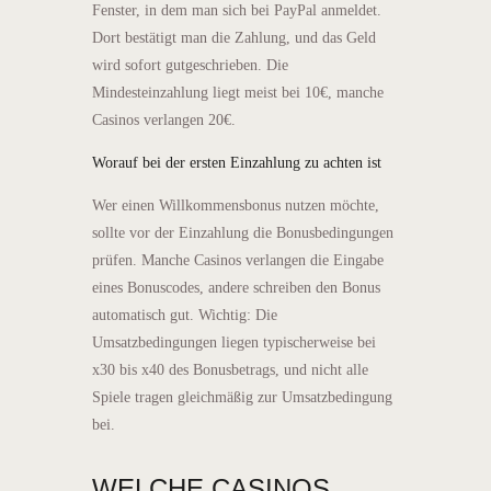
Fenster, in dem man sich bei PayPal anmeldet.
Dort bestätigt man die Zahlung, und das Geld
wird sofort gutgeschrieben. Die
Mindesteinzahlung liegt meist bei 10€, manche
Casinos verlangen 20€.
Worauf bei der ersten Einzahlung zu achten ist
Wer einen Willkommensbonus nutzen möchte,
sollte vor der Einzahlung die Bonusbedingungen
prüfen. Manche Casinos verlangen die Eingabe
eines Bonuscodes, andere schreiben den Bonus
automatisch gut. Wichtig: Die
Umsatzbedingungen liegen typischerweise bei
x30 bis x40 des Bonusbetrags, und nicht alle
Spiele tragen gleichmäßig zur Umsatzbedingung
bei.
WELCHE CASINOS