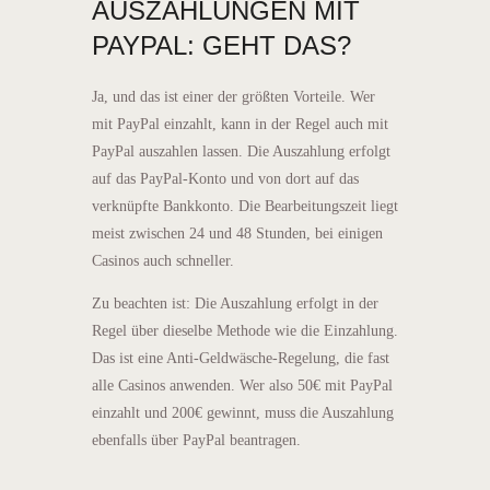
AUSZAHLUNGEN MIT
PAYPAL: GEHT DAS?
Ja, und das ist einer der größten Vorteile. Wer
mit PayPal einzahlt, kann in der Regel auch mit
PayPal auszahlen lassen. Die Auszahlung erfolgt
auf das PayPal-Konto und von dort auf das
verknüpfte Bankkonto. Die Bearbeitungszeit liegt
meist zwischen 24 und 48 Stunden, bei einigen
Casinos auch schneller.
Zu beachten ist: Die Auszahlung erfolgt in der
Regel über dieselbe Methode wie die Einzahlung.
Das ist eine Anti-Geldwäsche-Regelung, die fast
alle Casinos anwenden. Wer also 50€ mit PayPal
einzahlt und 200€ gewinnt, muss die Auszahlung
ebenfalls über PayPal beantragen.