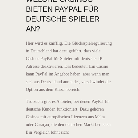
BIETEN PAYPAL FÜR
DEUTSCHE SPIELER
AN?
Hier wird es knifflig. Die Glücksspielregulierung
in Deutschland hat dazu geführt, dass viele
Casinos PayPal für Spieler mit deutscher IP-
Adresse deaktivieren. Das bedeutet: Ein Casino
kann PayPal im Angebot haben, aber wenn man
sich aus Deutschland anmeldet, verschwindet die
Option aus dem Kassenbereich.
Trotzdem gibt es Anbieter, bei denen PayPal für
deutsche Kunden funktioniert. Dazu gehören
Casinos mit europäischen Lizenzen aus Malta
oder Curaçao, die den deutschen Markt bedienen.
Ein Vergleich lohnt sich: