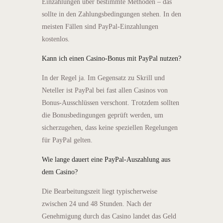
Einzahlungen über bestimmte Methoden – das
sollte in den Zahlungsbedingungen stehen. In den
meisten Fällen sind PayPal-Einzahlungen
kostenlos.
Kann ich einen Casino-Bonus mit PayPal nutzen?
In der Regel ja. Im Gegensatz zu Skrill und
Neteller ist PayPal bei fast allen Casinos von
Bonus-Ausschlüssen verschont. Trotzdem sollten
die Bonusbedingungen geprüft werden, um
sicherzugehen, dass keine speziellen Regelungen
für PayPal gelten.
Wie lange dauert eine PayPal-Auszahlung aus
dem Casino?
Die Bearbeitungszeit liegt typischerweise
zwischen 24 und 48 Stunden. Nach der
Genehmigung durch das Casino landet das Geld