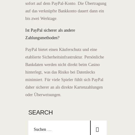
sofort auf dem PayPal-Konto. Die Übertragung
auf das verknüpfte Bankkonto dauert dann ein
bis zwei Werktage.
Ist PayPal sicherer als andere
Zahlungsmethoden?
PayPal bietet einen Käuferschutz und eine
etablierte Sicherheitsinfrastruktur. Persönliche
Bankdaten werden nicht direkt beim Casino
hinterlegt, was das Risiko bei Datenlecks
minimiert. Für viele Spieler fühlt sich PayPal
daher sicherer an als direkte Kartenzahlungen
oder Überweisungen.
SEARCH