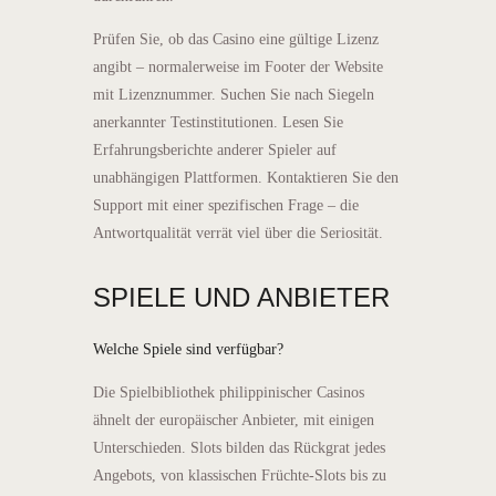
Prüfen Sie, ob das Casino eine gültige Lizenz
angibt – normalerweise im Footer der Website
mit Lizenznummer. Suchen Sie nach Siegeln
anerkannter Testinstitutionen. Lesen Sie
Erfahrungsberichte anderer Spieler auf
unabhängigen Plattformen. Kontaktieren Sie den
Support mit einer spezifischen Frage – die
Antwortqualität verrät viel über die Seriosität.
SPIELE UND ANBIETER
Welche Spiele sind verfügbar?
Die Spielbibliothek philippinischer Casinos
ähnelt der europäischer Anbieter, mit einigen
Unterschieden. Slots bilden das Rückgrat jedes
Angebots, von klassischen Früchte-Slots bis zu