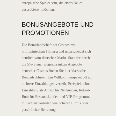
europäische Spieler sein, die etwas Neues
ausprobieren möchten.
BONUSANGEBOTE UND
PROMOTIONEN
Die Bonuslandschaft bei Casinos mit
philippinischem Hintergrund unterscheidet sich
deutlich vom deutschen Markt. Statt der durch
die 5%-Steuer eingeschränkten Angebote
deutscher Casinos finden Sie hier klassische
Bonusstrukturen: Ein Willkommenspaket oft auf
mehrere Einzahlungen verteilt, Freispiele ohne
Einzahlung als Anreiz für Neukunden, Reload-
Boni für Bestandskunden und VIP-Programme
mit echten Vorteilen wie höheren Limits oder
persönlicher Betreuung.