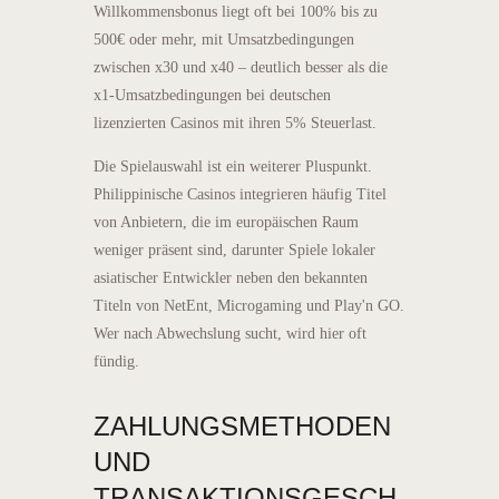
Willkommensbonus liegt oft bei 100% bis zu
500€ oder mehr, mit Umsatzbedingungen
zwischen x30 und x40 – deutlich besser als die
x1-Umsatzbedingungen bei deutschen
lizenzierten Casinos mit ihren 5% Steuerlast.
Die Spielauswahl ist ein weiterer Pluspunkt.
Philippinische Casinos integrieren häufig Titel
von Anbietern, die im europäischen Raum
weniger präsent sind, darunter Spiele lokaler
asiatischer Entwickler neben den bekannten
Titeln von NetEnt, Microgaming und Play'n GO.
Wer nach Abwechslung sucht, wird hier oft
fündig.
ZAHLUNGSMETHODEN
UND
TRANSAKTIONSGESCH