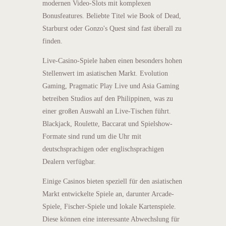
modernen Video-Slots mit komplexen
Bonusfeatures. Beliebte Titel wie Book of Dead,
Starburst oder Gonzo's Quest sind fast überall zu
finden.
Live-Casino-Spiele haben einen besonders hohen
Stellenwert im asiatischen Markt. Evolution
Gaming, Pragmatic Play Live und Asia Gaming
betreiben Studios auf den Philippinen, was zu
einer großen Auswahl an Live-Tischen führt.
Blackjack, Roulette, Baccarat und Spielshow-
Formate sind rund um die Uhr mit
deutschsprachigen oder englischsprachigen
Dealern verfügbar.
Einige Casinos bieten speziell für den asiatischen
Markt entwickelte Spiele an, darunter Arcade-
Spiele, Fischer-Spiele und lokale Kartenspiele.
Diese können eine interessante Abwechslung für