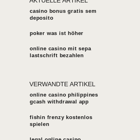
AKTUELLE ARTIKEL
casino bonus gratis sem
deposito
poker was ist höher
online casino mit sepa
lastschrift bezahlen
VERWANDTE ARTIKEL
online casino philippines
gcash withdrawal app
fishin frenzy kostenlos
spielen
legal online casino