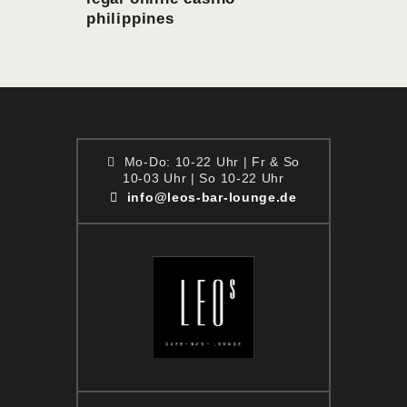
philippines
Mo-Do: 10-22 Uhr | Fr & So
10-03 Uhr | So 10-22 Uhr
info@leos-bar-lounge.de