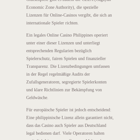
Economic Zone Authority), die spezielle
Lizenzen für Online-Casinos vergibt, die sich an
internationale Spieler richten.
Ein legales Online Casino Philippines operiert
unter einer dieser Lizenzen und unterliegt
entsprechenden Regularien bezüglich
Spielerschutz, fairen Spielen und finanzieller
Transparenz. Die Lizenzbedingungen umfassen
in der Regel regelmäßige Audits der
Zufallsgeneratoren, segregierte Spielerkonten
und klare Richtlinien zur Bekämpfung von
Geldwäsche.
Für europäische Spieler ist jedoch entscheidend:
Eine philippinische Lizenz allein garantiert nicht,
dass das Casino auch Spieler aus Deutschland
legal bedienen darf. Viele Operatoren halten