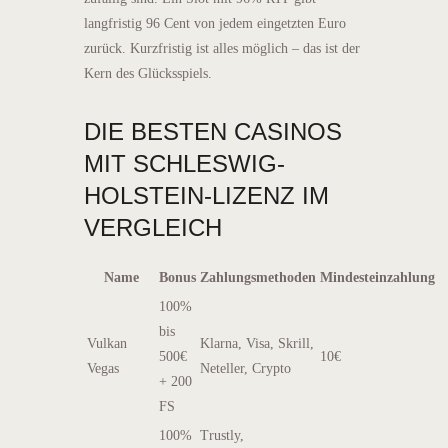
langfristig 96 Cent von jedem eingetzten Euro
zurück. Kurzfristig ist alles möglich – das ist der
Kern des Glücksspiels.
DIE BESTEN CASINOS
MIT SCHLESWIG-
HOLSTEIN-LIZENZ IM
VERGLEICH
Name
Bonus
Zahlungsmethoden
Mindesteinzahlung
100%
bis
Vulkan
Klarna, Visa, Skrill,
500€
10€
Vegas
Neteller, Crypto
+ 200
FS
100%
Trustly,