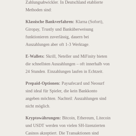
Zahlungsabwickler. In Deutschland etablierte
Methoden sind:
Klassische Bankverfahren:
Klarna (Sofort),
Giropay, Trustly und Banküberweisung
funktionieren zuverlässig, dauern bei
Auszahlungen aber oft 1-3 Werktage.
E-Wallets:
Skrill, Neteller und MiFinity bieten
die schnellsten Auszahlungen – oft innerhalb von
24 Stunden. Einzahlungen laufen in Echtzeit.
Prepaid-Optionen:
Paysafecard und Neosurf
sind ideal für Spieler, die kein Bankkonto
angeben möchten. Nachteil: Auszahlungen sind
nicht möglich.
Kryptowährungen:
Bitcoin, Ethereum, Litecoin
und USDT werden von vielen SH-lizenzierten
Casinos akzeptiert. Die Transaktionen sind