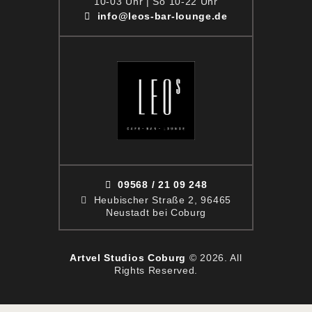
10-03 Uhr | So 10-22 Uhr
info@leos-bar-lounge.de
09568 / 21 09 248
Heubischer Straße 2, 96465
Neustadt bei Coburg
Artvel Studios Coburg
© 2026. All
Rights Reserved.