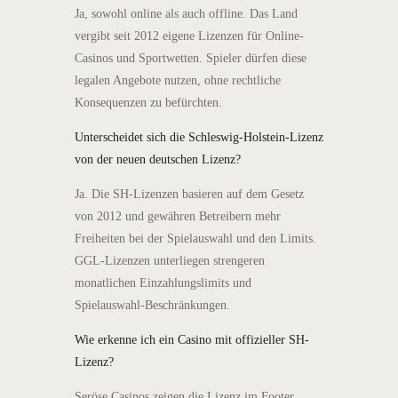
Ja, sowohl online als auch offline. Das Land
vergibt seit 2012 eigene Lizenzen für Online-
Casinos und Sportwetten. Spieler dürfen diese
legalen Angebote nutzen, ohne rechtliche
Konsequenzen zu befürchten.
Unterscheidet sich die Schleswig-Holstein-Lizenz
von der neuen deutschen Lizenz?
Ja. Die SH-Lizenzen basieren auf dem Gesetz
von 2012 und gewähren Betreibern mehr
Freiheiten bei der Spielauswahl und den Limits.
GGL-Lizenzen unterliegen strengeren
monatlichen Einzahlungslimits und
Spielauswahl-Beschränkungen.
Wie erkenne ich ein Casino mit offizieller SH-
Lizenz?
Seröse Casinos zeigen die Lizenz im Footer.