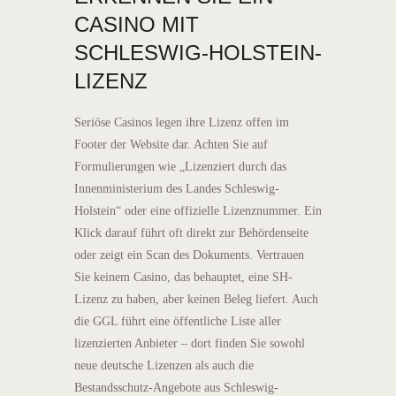
CASINO MIT
SCHLESWIG-HOLSTEIN-
LIZENZ
Seriöse Casinos legen ihre Lizenz offen im
Footer der Website dar. Achten Sie auf
Formulierungen wie „Lizenziert durch das
Innenministerium des Landes Schleswig-
Holstein“ oder eine offizielle Lizenznummer. Ein
Klick darauf führt oft direkt zur Behördenseite
oder zeigt ein Scan des Dokuments. Vertrauen
Sie keinem Casino, das behauptet, eine SH-
Lizenz zu haben, aber keinen Beleg liefert. Auch
die GGL führt eine öffentliche Liste aller
lizenzierten Anbieter – dort finden Sie sowohl
neue deutsche Lizenzen als auch die
Bestandsschutz-Angebote aus Schleswig-