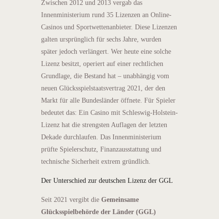
Zwischen 2012 und 2013 vergab das
Innenministerium rund 35 Lizenzen an Online-
Casinos und Sportwettenanbieter. Diese Lizenzen
galten ursprünglich für sechs Jahre, wurden
später jedoch verlängert. Wer heute eine solche
Lizenz besitzt, operiert auf einer rechtlichen
Grundlage, die Bestand hat – unabhängig vom
neuen Glücksspielstaatsvertrag 2021, der den
Markt für alle Bundesländer öffnete. Für Spieler
bedeutet das: Ein Casino mit Schleswig-Holstein-
Lizenz hat die strengsten Auflagen der letzten
Dekade durchlaufen. Das Innenministerium
prüfte Spielerschutz, Finanzausstattung und
technische Sicherheit extrem gründlich.
Der Unterschied zur deutschen Lizenz der GGL
Seit 2021 vergibt die
Gemeinsame
Glücksspielbehörde der Länder (GGL)