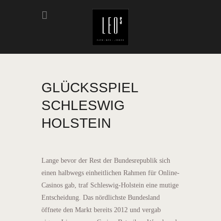
GLÜCKSSPIEL
SCHLESWIG
HOLSTEIN
Lange bevor der Rest der Bundesrepublik sich
einen halbwegs einheitlichen Rahmen für Online-
Casinos gab, traf Schleswig-Holstein eine mutige
Entscheidung. Das nördlichste Bundesland
öffnete den Markt bereits 2012 und vergab