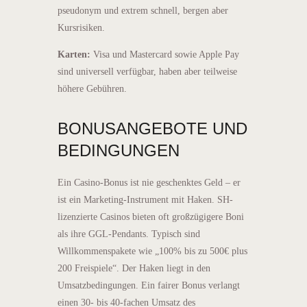
pseudonym und extrem schnell, bergen aber
Kursrisiken.
Karten:
Visa und Mastercard sowie Apple Pay
sind universell verfügbar, haben aber teilweise
höhere Gebühren.
BONUSANGEBOTE UND
BEDINGUNGEN
Ein Casino-Bonus ist nie geschenktes Geld – er
ist ein Marketing-Instrument mit Haken. SH-
lizenzierte Casinos bieten oft großzügigere Boni
als ihre GGL-Pendants. Typisch sind
Willkommenspakete wie „100% bis zu 500€ plus
200 Freispiele“. Der Haken liegt in den
Umsatzbedingungen. Ein fairer Bonus verlangt
einen 30- bis 40-fachen Umsatz des