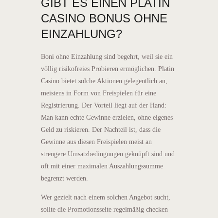
GIBT ES EINEN PLATIN
CASINO BONUS OHNE
EINZAHLUNG?
Boni ohne Einzahlung sind begehrt, weil sie ein
völlig risikofreies Probieren ermöglichen. Platin
Casino bietet solche Aktionen gelegentlich an,
meistens in Form von Freispielen für eine
Registrierung. Der Vorteil liegt auf der Hand:
Man kann echte Gewinne erzielen, ohne eigenes
Geld zu riskieren. Der Nachteil ist, dass die
Gewinne aus diesen Freispielen meist an
strengere Umsatzbedingungen geknüpft sind und
oft mit einer maximalen Auszahlungssumme
begrenzt werden.
Wer gezielt nach einem solchen Angebot sucht,
sollte die Promotionsseite regelmäßig checken