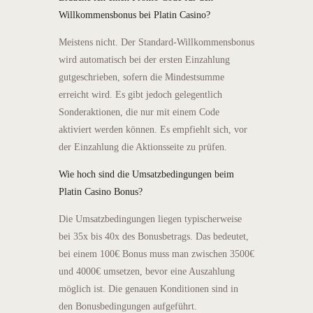
Willkommensbonus bei Platin Casino?
Meistens nicht. Der Standard-Willkommensbonus
wird automatisch bei der ersten Einzahlung
gutgeschrieben, sofern die Mindestsumme
erreicht wird. Es gibt jedoch gelegentlich
Sonderaktionen, die nur mit einem Code
aktiviert werden können. Es empfiehlt sich, vor
der Einzahlung die Aktionsseite zu prüfen.
Wie hoch sind die Umsatzbedingungen beim
Platin Casino Bonus?
Die Umsatzbedingungen liegen typischerweise
bei 35x bis 40x des Bonusbetrags. Das bedeutet,
bei einem 100€ Bonus muss man zwischen 3500€
und 4000€ umsetzen, bevor eine Auszahlung
möglich ist. Die genauen Konditionen sind in
den Bonusbedingungen aufgeführt.