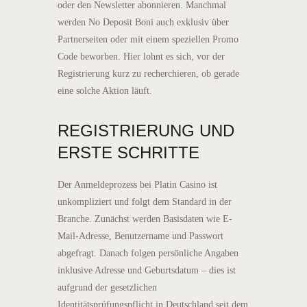
oder den Newsletter abonnieren. Manchmal
werden No Deposit Boni auch exklusiv über
Partnerseiten oder mit einem speziellen Promo
Code beworben. Hier lohnt es sich, vor der
Registrierung kurz zu recherchieren, ob gerade
eine solche Aktion läuft.
REGISTRIERUNG UND
ERSTE SCHRITTE
Der Anmeldeprozess bei Platin Casino ist
unkompliziert und folgt dem Standard in der
Branche. Zunächst werden Basisdaten wie E-
Mail-Adresse, Benutzername und Passwort
abgefragt. Danach folgen persönliche Angaben
inklusive Adresse und Geburtsdatum – dies ist
aufgrund der gesetzlichen
Identitätsprüfungspflicht in Deutschland seit dem