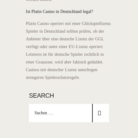
Ist Platin Casino in Deutschland legal?
Platin Casino operiert mit einer Glückspiellizenz.
Spieler in Deutschland sollten prüfen, ob der
Anbieter über eine deutsche Lizenz der GGL
verfügt oder unter einer EU-Lizenz operiert.
Letzteres ist für deutsche Spieler rechtlich in
einer Grauzone, wird aber faktisch geduldet.
Casinos mit deutscher Lizenz unterliegen
strengeren Spielerschutzregeln.
SEARCH