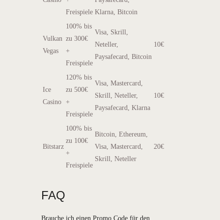
Freispiele
Klarna, Bitcoin
100% bis
Visa, Skrill,
Vulkan
zu 300€
Neteller,
10€
Vegas
+
Paysafecard, Bitcoin
Freispiele
120% bis
Visa, Mastercard,
Ice
zu 500€
Skrill, Neteller,
10€
Casino
+
Paysafecard, Klarna
Freispiele
100% bis
Bitcoin, Ethereum,
zu 100€
Bitstarz
Visa, Mastercard,
20€
+
Skrill, Neteller
Freispiele
FAQ
Brauche ich einen Promo Code für den