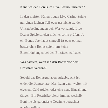
Kann ich den Bonus im Live Casino umsetzen?
In den meisten Fällen tragen Live Casino Spiele
nur einen kleinen Teil oder gar nichts zu den
Umsatzbedingungen bei. Wer vorrangig Live
Dealer Spiele spielen möchte, sollte prüfen, ob
ein Bonus überhaupt sinnvoll ist oder ob man
besser ohne Bonus spielt, um keine
Einschränkungen bei den Einsätzen zu haben.
Was passiert, wenn ich den Bonus vor dem
Umsetzen verliere?
Sobald das Bonusguthaben aufgebraucht ist,
endet die Bonusphase. Man kann dann weiter mit
eigenem Geld spielen oder eine neue Einzahlung
tätigen. Ein Restrisiko bleibt immer, weshalb
Boni nie als garantierte Gewinne betrachtet
werden sollten.