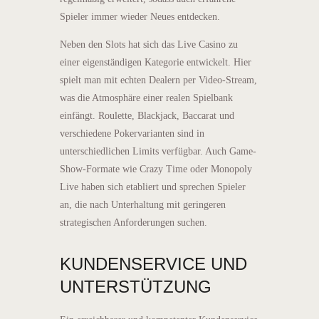
Spieler immer wieder Neues entdecken.
Neben den Slots hat sich das Live Casino zu
einer eigenständigen Kategorie entwickelt. Hier
spielt man mit echten Dealern per Video-Stream,
was die Atmosphäre einer realen Spielbank
einfängt. Roulette, Blackjack, Baccarat und
verschiedene Pokervarianten sind in
unterschiedlichen Limits verfügbar. Auch Game-
Show-Formate wie Crazy Time oder Monopoly
Live haben sich etabliert und sprechen Spieler
an, die nach Unterhaltung mit geringeren
strategischen Anforderungen suchen.
KUNDENSERVICE UND
UNTERSTÜTZUNG