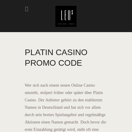
PLATIN CASINO
PROMO CODE
Wer sich nach einem neuen Online Casino
umsieht, stolpert früher oder später über Platin
Casino. Der Anbieter gehört zu den etablierten
Namen in Deutschland und hat sich vor allem
durch sein breites Spielangebot und regelmäßige
Aktionen einen Namen gemacht. Doch bevor die
erste Einzahlung getätigt wird, steht oft eine