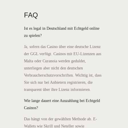
FAQ
Ist es legal in Deutschland mit Echtgeld online
zu spielen?
Ja, sofern das Casino über eine deutsche Lizenz
der GGL verfügt. Casinos mit EU-Lizenzen aus
Malta oder Curanoia werden geduldet,
unterliegen aber nicht den deutschen
Verbraucherschutzvorschriften. Wichtig ist, dass
Sie sich nur bei Anbietern registrieren, die
transparent über ihre Lizenz informieren.
Wie lange dauert eine Auszahlung bei Echtgeld
Casinos?
Das hängt von der gewählten Methode ab. E-
Wallets wie Skrill und Neteller sowie