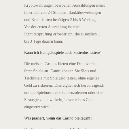
Kryptowährungen bearbeiten Auszahlungen meist
innerhalb von 24 Stunden. Banküberweisungen
und Kreditkarten benötigen 2 bis 5 Werktage.
Vor der ersten Auszahlung ist eine
Identitätsprüfung erforderlich, die zusätzlich 1
bis 3 Tage dauern kann.
Kann ich Echtgeldspiele auch kostenlos testen?
Die meisten Casinos bieten eine Demoversion
ihrer Spiele an. Damit können Sie Slots und
Tischspiele mit Spielgeld testen, ohne eigenes
Geld zu riskieren. Dies eignet sich hervorragend,
um die Spielmechanik kennenzulernen oder eine
Strategie zu entwickeln, bevor echtes Geld
eingesetzt wird.
Was passiert, wenn das Casino pleitegeht?