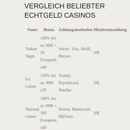
VERGLEICH BELIEBTER
ECHTGELD CASINOS
Name
Bonus
Zahlungsmethoden
Mindesteinzahlung
100% bis
zu 500€ +
Vulkan
Sofort, Visa, Skrill,
50
10€
Vegas
Bitcoin
Freispiele,
x40
120% bis
Trustly,
Ice
zu 300€,
Paysafecard,
10€
Casino
x35
Neteller
100% bis
zu 100€ +
National
Klarna, Mastercard,
100
20€
Casino
MiFinity
Freispiele,
x40