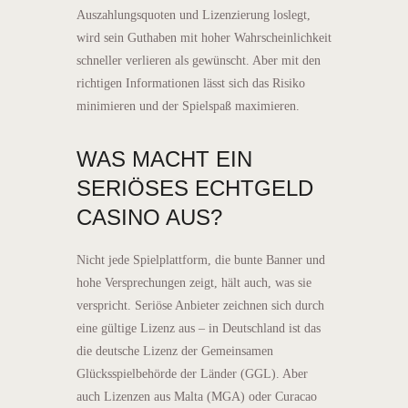
Auszahlungsquoten und Lizenzierung loslegt,
wird sein Guthaben mit hoher Wahrscheinlichkeit
schneller verlieren als gewünscht. Aber mit den
richtigen Informationen lässt sich das Risiko
minimieren und der Spielspaß maximieren.
WAS MACHT EIN
SERIÖSES ECHTGELD
CASINO AUS?
Nicht jede Spielplattform, die bunte Banner und
hohe Versprechungen zeigt, hält auch, was sie
verspricht. Seriöse Anbieter zeichnen sich durch
eine gültige Lizenz aus – in Deutschland ist das
die deutsche Lizenz der Gemeinsamen
Glücksspielbehörde der Länder (GGL). Aber
auch Lizenzen aus Malta (MGA) oder Curacao