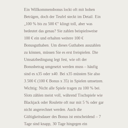
Ein Willkommensbonus lockt oft mit hohen
Beträgen, doch der Teufel steckt im Detail. Ein
„100 % bis zu 500 €“ klingt toll, aber was
bedeutet das genau? Sie zahlen beispielsweise
100 € ein und erhalten weitere 100 €
Bonusguthaben. Um dieses Guthaben auszahlen
zu können, müssen Sie es erst freispielen. Die
Umsatzbedingung legt fest, wie oft der
Bonusbetrag umgesetzt werden muss – häufig
sind es x35 oder x40. Bei x35 müssten Sie also
3.500 € (100 € Bonus x 35) in Spielen umsetzen.
Wichtig: Nicht alle Spiele tragen zu 100 % bei.
Slots zählen meist voll, während Tischspiele wie
Blackjack oder Roulette oft nur mit 5 % oder gar
nicht angerechnet werden. Auch die
Gültigkeitsdauer des Bonus ist entscheidend – 7
Tage sind knapp, 30 Tage hingegen ein