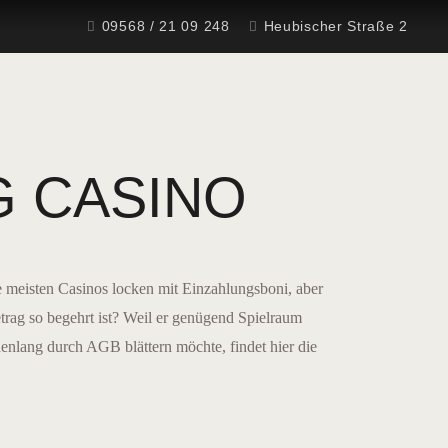
09568 / 21 09 248
Heubischer Straße 2
G CASINO
 meisten Casinos locken mit Einzahlungsboni, aber
trag so begehrt ist? Weil er genügend Spielraum
denlang durch AGB blättern möchte, findet hier die