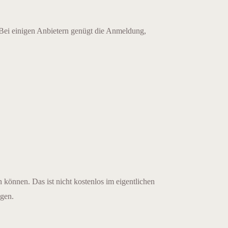
 Bei einigen Anbietern genügt die Anmeldung,
önnen. Das ist nicht kostenlos im eigentlichen
ngen.