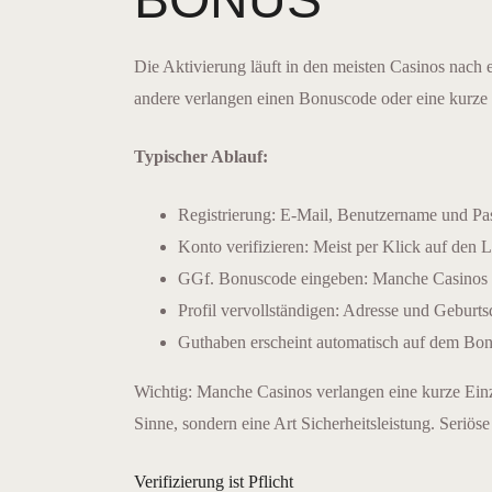
Die Aktivierung läuft in den meisten Casinos nach
andere verlangen einen Bonuscode oder eine kurze 
Typischer Ablauf:
Registrierung: E-Mail, Benutzername und Pa
Konto verifizieren: Meist per Klick auf den 
GGf. Bonuscode eingeben: Manche Casinos v
Profil vervollständigen: Adresse und Geburt
Guthaben erscheint automatisch auf dem Bo
Wichtig: Manche Casinos verlangen eine kurze Ein
Sinne, sondern eine Art Sicherheitsleistung. Seri
Verifizierung ist Pflicht