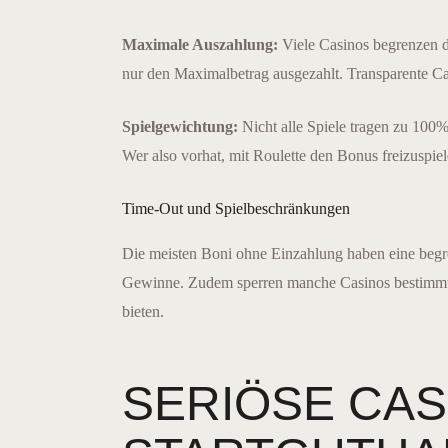
Maximale Auszahlung:
Viele Casinos begrenzen d
nur den Maximalbetrag ausgezahlt. Transparente Cas
Spielgewichtung:
Nicht alle Spiele tragen zu 100%
Wer also vorhat, mit Roulette den Bonus freizuspiel
Time-Out und Spielbeschränkungen
Die meisten Boni ohne Einzahlung haben eine begrenz
Gewinne. Zudem sperren manche Casinos bestimmte H
bieten.
SERIÖSE CAS