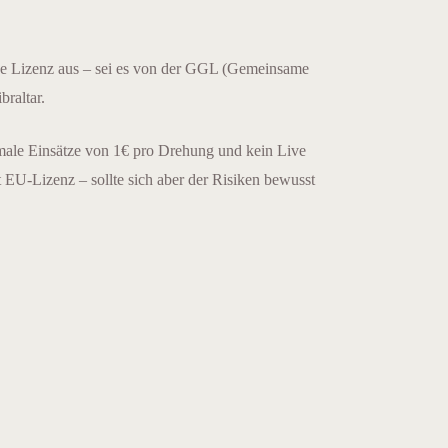
ltige Lizenz aus – sei es von der GGL (Gemeinsame
raltar.
male Einsätze von 1€ pro Drehung und kein Live
t EU-Lizenz – sollte sich aber der Risiken bewusst