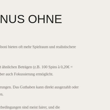
ONUS OHNE
oni bieten oft mehr Spielraum und realistischere
t ähnlichen Beträgen (z.B. 100 Spins à 0,20€ =
 aber auch Fokussierung ermöglicht.
rungen. Das Guthaben kann direkt ausgezahlt oder
en.
edingungen sind meist fairer, und die