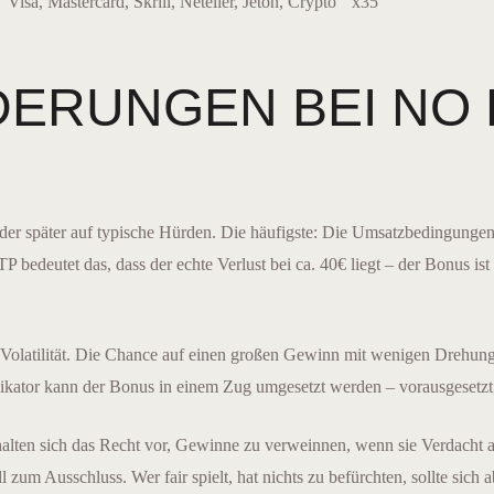
Visa, Mastercard, Skrill, Neteller, Jeton, Crypto
x35
ERUNGEN BEI NO 
 oder später auf typische Hürden. Die häufigste: Die Umsatzbedingung
 bedeutet das, dass der echte Verlust bei ca. 40€ liegt – der Bonus ist
er Volatilität. Die Chance auf einen großen Gewinn mit wenigen Drehung
likator kann der Bonus in einem Zug umgesetzt werden – vorausgesetzt,
alten sich das Recht vor, Gewinne zu verweinnen, wenn sie Verdacht
zum Ausschluss. Wer fair spielt, hat nichts zu befürchten, sollte sich 