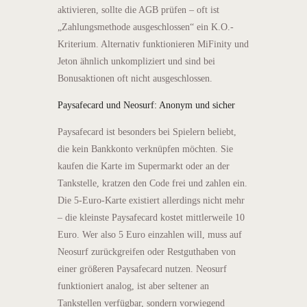
aktivieren, sollte die AGB prüfen – oft ist
„Zahlungsmethode ausgeschlossen“ ein K.O.-
Kriterium. Alternativ funktionieren MiFinity und
Jeton ähnlich unkompliziert und sind bei
Bonusaktionen oft nicht ausgeschlossen.
Paysafecard und Neosurf: Anonym und sicher
Paysafecard ist besonders bei Spielern beliebt,
die kein Bankkonto verknüpfen möchten. Sie
kaufen die Karte im Supermarkt oder an der
Tankstelle, kratzen den Code frei und zahlen ein.
Die 5-Euro-Karte existiert allerdings nicht mehr
– die kleinste Paysafecard kostet mittlerweile 10
Euro. Wer also 5 Euro einzahlen will, muss auf
Neosurf zurückgreifen oder Restguthaben von
einer größeren Paysafecard nutzen. Neosurf
funktioniert analog, ist aber seltener an
Tankstellen verfügbar, sondern vorwiegend