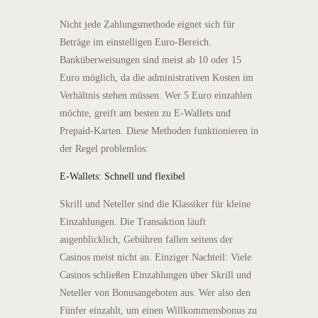
Nicht jede Zahlungsmethode eignet sich für
Beträge im einstelligen Euro-Bereich.
Banküberweisungen sind meist ab 10 oder 15
Euro möglich, da die administrativen Kosten im
Verhältnis stehen müssen. Wer 5 Euro einzahlen
möchte, greift am besten zu E-Wallets und
Prepaid-Karten. Diese Methoden funktionieren in
der Regel problemlos:
E-Wallets: Schnell und flexibel
Skrill und Neteller sind die Klassiker für kleine
Einzahlungen. Die Transaktion läuft
augenblicklich, Gebühren fallen seitens der
Casinos meist nicht an. Einziger Nachteil: Viele
Casinos schließen Einzahlungen über Skrill und
Neteller von Bonusangeboten aus. Wer also den
Fünfer einzahlt, um einen Willkommensbonus zu