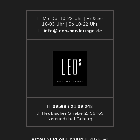
Mo-Do: 10-22 Uhr | Fr & So
10-03 Uhr | So 10-22 Uhr
info@leos-bar-lounge.de
09568 / 21 09 248
Heubischer Straße 2, 96465
Neustadt bei Coburg
Artvel Studios Coburg
© 2026. All