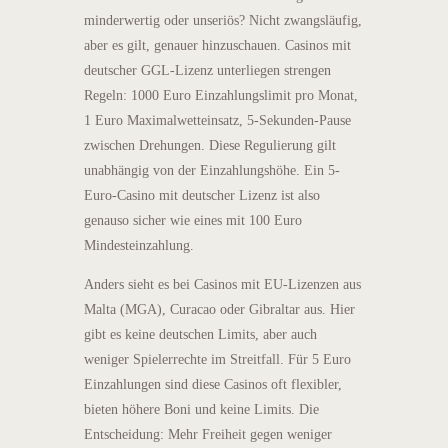
minderwertig oder unseriös? Nicht zwangsläufig,
aber es gilt, genauer hinzuschauen. Casinos mit
deutscher GGL-Lizenz unterliegen strengen
Regeln: 1000 Euro Einzahlungslimit pro Monat,
1 Euro Maximalwetteinsatz, 5-Sekunden-Pause
zwischen Drehungen. Diese Regulierung gilt
unabhängig von der Einzahlungshöhe. Ein 5-
Euro-Casino mit deutscher Lizenz ist also
genauso sicher wie eines mit 100 Euro
Mindesteinzahlung.
Anders sieht es bei Casinos mit EU-Lizenzen aus
Malta (MGA), Curacao oder Gibraltar aus. Hier
gibt es keine deutschen Limits, aber auch
weniger Spielerrechte im Streitfall. Für 5 Euro
Einzahlungen sind diese Casinos oft flexibler,
bieten höhere Boni und keine Limits. Die
Entscheidung: Mehr Freiheit gegen weniger