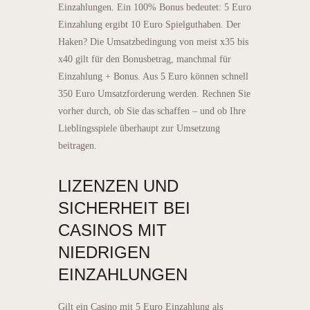
Einzahlungen. Ein 100% Bonus bedeutet: 5 Euro
Einzahlung ergibt 10 Euro Spielguthaben. Der
Haken? Die Umsatzbedingung von meist x35 bis
x40 gilt für den Bonusbetrag, manchmal für
Einzahlung + Bonus. Aus 5 Euro können schnell
350 Euro Umsatzforderung werden. Rechnen Sie
vorher durch, ob Sie das schaffen – und ob Ihre
Lieblingsspiele überhaupt zur Umsetzung
beitragen.
LIZENZEN UND
SICHERHEIT BEI
CASINOS MIT
NIEDRIGEN
EINZAHLUNGEN
Gilt ein Casino mit 5 Euro Einzahlung als