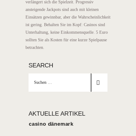
verlängert sich die Spielzeit. Progressiv
ansteigende Jackpots sind auch mit kleinen
Einsätzen gewinnbar, aber die Wahrscheinlichkeit
ist gering. Behalten Sie im Kopf: Casinos sind
Unterhaltung, keine Einkommensquelle. 5 Euro
sollten Sie als Kosten für eine kurze Spielpause
betrachten.
SEARCH
AKTUELLE ARTIKEL
casino dänemark