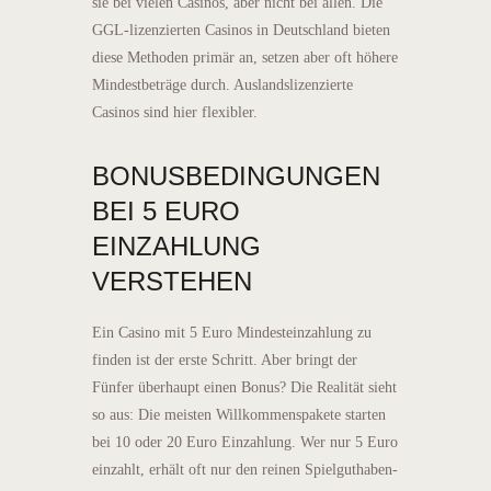
sie bei vielen Casinos, aber nicht bei allen. Die
GGL-lizenzierten Casinos in Deutschland bieten
diese Methoden primär an, setzen aber oft höhere
Mindestbeträge durch. Auslandslizenzierte
Casinos sind hier flexibler.
BONUSBEDINGUNGEN
BEI 5 EURO
EINZAHLUNG
VERSTEHEN
Ein Casino mit 5 Euro Mindesteinzahlung zu
finden ist der erste Schritt. Aber bringt der
Fünfer überhaupt einen Bonus? Die Realität sieht
so aus: Die meisten Willkommenspakete starten
bei 10 oder 20 Euro Einzahlung. Wer nur 5 Euro
einzahlt, erhält oft nur den reinen Spielguthaben-