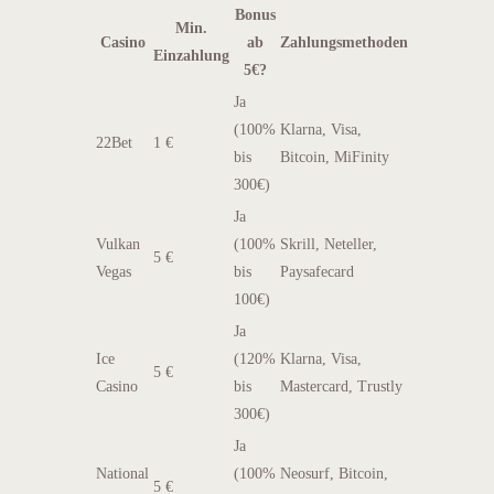
Bonus
Min.
Casino
ab
Zahlungsmethoden
Einzahlung
5€?
Ja
(100%
Klarna, Visa,
22Bet
1 €
bis
Bitcoin, MiFinity
300€)
Ja
Vulkan
(100%
Skrill, Neteller,
5 €
Vegas
bis
Paysafecard
100€)
Ja
Ice
(120%
Klarna, Visa,
5 €
Casino
bis
Mastercard, Trustly
300€)
Ja
National
(100%
Neosurf, Bitcoin,
5 €