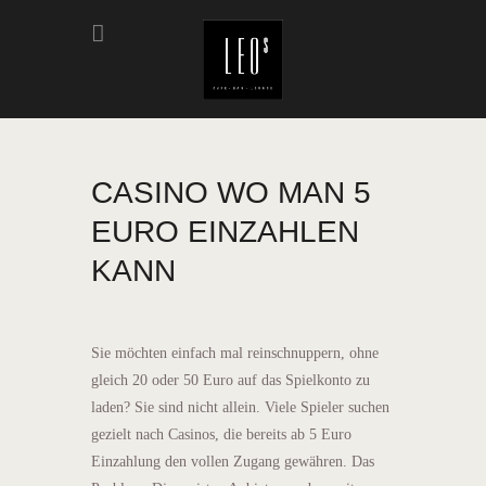
CASINO WO MAN 5
EURO EINZAHLEN
KANN
Sie möchten einfach mal reinschnuppern, ohne
gleich 20 oder 50 Euro auf das Spielkonto zu
laden? Sie sind nicht allein. Viele Spieler suchen
gezielt nach Casinos, die bereits ab 5 Euro
Einzahlung den vollen Zugang gewähren. Das