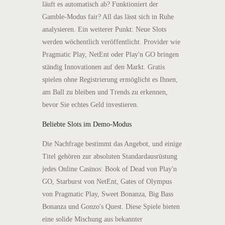
läuft es automatisch ab? Funktioniert der
Gamble-Modus fair? All das lässt sich in Ruhe
analysieren. Ein weiterer Punkt: Neue Slots
werden wöchentlich veröffentlicht. Provider wie
Pragmatic Play, NetEnt oder Play'n GO bringen
ständig Innovationen auf den Markt. Gratis
spielen ohne Registrierung ermöglicht es Ihnen,
am Ball zu bleiben und Trends zu erkennen,
bevor Sie echtes Geld investieren.
Beliebte Slots im Demo-Modus
Die Nachfrage bestimmt das Angebot, und einige
Titel gehören zur absoluten Standardausrüstung
jedes Online Casinos: Book of Dead von Play'n
GO, Starburst von NetEnt, Gates of Olympus
von Pragmatic Play, Sweet Bonanza, Big Bass
Bonanza und Gonzo's Quest. Diese Spiele bieten
eine solide Mischung aus bekannter