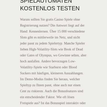
SPIELAUTOMATEN
KOSTENLOS TESTEN
Warum sollten Sie gratis Casino Spiele ohne
Registrierung nutzen? Die Antwort liegt auf der
Hand: Kennenlernen. Über 15.000 verschiedene
Slots gibt es mittlerweile im Netz, und nicht
jeder passt zu jedem Spielertyp. Manche Spieler
lieben High-Volatility-Slots wie Book of Dead
oder Gates of Olympus, wo Gewinne selten, aber
hoch ausfallen. Andere bevorzugen Low-
Volatility-Spiele wie Starburst oder Blood
Suckers mit häufigen, kleineren Auszahlungen.
Im Demo-Modus finden Sie heraus, welcher
Spieltyp zu Ihnen passt, ohne auch nur einen
Cent zu riskieren. Auch die Bonusfeatures sind
ein entscheidender Faktor. Wie oft lösen
Freispiele aus? Ist das Bonusspiel interaktiv oder