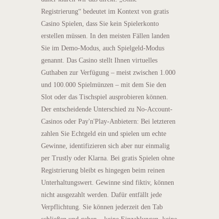
Registrierung“ bedeutet im Kontext von gratis
Casino Spielen, dass Sie kein Spielerkonto
erstellen müssen. In den meisten Fällen landen
Sie im Demo-Modus, auch Spielgeld-Modus
genannt. Das Casino stellt Ihnen virtuelles
Guthaben zur Verfügung – meist zwischen 1.000
und 100.000 Spielmünzen – mit dem Sie den
Slot oder das Tischspiel ausprobieren können.
Der entscheidende Unterschied zu No-Account-
Casinos oder Pay'n'Play-Anbietern: Bei letzteren
zahlen Sie Echtgeld ein und spielen um echte
Gewinne, identifizieren sich aber nur einmalig
per Trustly oder Klarna. Bei gratis Spielen ohne
Registrierung bleibt es hingegen beim reinen
Unterhaltungswert. Gewinne sind fiktiv, können
nicht ausgezahlt werden. Dafür entfällt jede
Verpflichtung. Sie können jederzeit den Tab