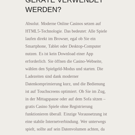
WERDEN?
Absolut. Moderne Online Casinos setzen auf
HTML5-Technologie. Das bedeutet: Alle Spiele
laufen direkt im Browser, egal ob Sie ein
Smartphone, Tablet oder Desktop-Computer
nutzen. Es ist kein Download einer App
erforderlich. Sie öffnen die Casino-Webseite,
wählen den Spielgeld-Modus und starten. Die
Ladezeiten sind dank moderner
Datenkomprimierung kurz, und die Bedienung
ist auf Touchscreens optimiert. Ob Sie im Zug,
in der Mittagspause oder auf dem Sofa sitzen –
gratis Casino Spiele ohne Registrierung
funktionieren überall. Einzige Voraussetzung ist
eine stabile Internetverbindung. Wer unterwegs
spielt, sollte auf sein Datenvolumen achten, da