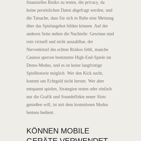
finanzielles Risiko zu testen, die privacy, da
keine persönlichen Daten abgefragt werden, und
die Tatsache, dass Sie sich in Ruhe eine Meinung
über das Spielangebot bilden können. Auf der
anderen Seite stehen die Nachteile: Gewinne sind
rein virtuell und nicht auszahlbar, der
Nervenkitzel des echten Risikos fehlt, manche
Casinos sperren bestimmte High-End-Spiele im
Demo-Modus, und es ist keine langfristige
Spielhistorie möglich. Wer den Kick sucht,
kommt um Echtgeld nicht herum. Wer aber
entspannt spielen, Strategien testen oder einfach
nur die Grafik und Soundeffekte neuer Slots
genießen will, ist mit dem kostenlosen Modus
bestens bedient.
KÖNNEN MOBILE
GERÄTE VERWENDET