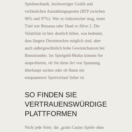
Spielmechanik, hochwertiger Grafik und
verlässlichen Auszahlungsquoten (RTP zwischen
96% und 97%). Wer es risikoreicher mag, testet
Titel wie Bonanza oder Dead or Alive 2. Die
Volatilität ist hier deutlich höher, was bedeutet,
dass längere Durststrecken möglich sind, aber
auch außergewöhnlich hohe Gewinnchancen bei
Bonusrunden. Im Spielgeld-Modus können Sie
ausprobieren, ob Sie diese Art von Spannung
überhaupt suchen oder ob Ihnen ein
entspannterer Spielverlauf lieber ist.
SO FINDEN SIE
VERTRAUENSWÜRDIGE
PLATTFORMEN
Nicht jede Seite, die „gratis Casino Spiele ohne