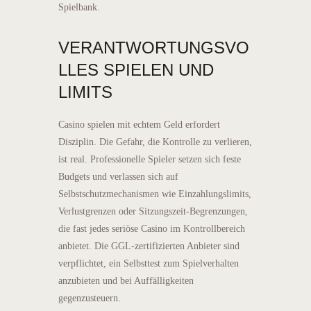
Spielbank.
VERANTWORTUNGSVO
LLES SPIELEN UND
LIMITS
Casino spielen mit echtem Geld erfordert
Disziplin. Die Gefahr, die Kontrolle zu verlieren,
ist real. Professionelle Spieler setzen sich feste
Budgets und verlassen sich auf
Selbstschutzmechanismen wie Einzahlungslimits,
Verlustgrenzen oder Sitzungszeit-Begrenzungen,
die fast jedes seriöse Casino im Kontrollbereich
anbietet. Die GGL-zertifizierten Anbieter sind
verpflichtet, ein Selbsttest zum Spielverhalten
anzubieten und bei Auffälligkeiten
gegenzusteuern.