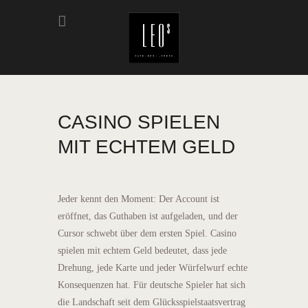
CASINO SPIELEN
MIT ECHTEM GELD
Jeder kennt den Moment: Der Account ist
eröffnet, das Guthaben ist aufgeladen, und der
Cursor schwebt über dem ersten Spiel. Casino
spielen mit echtem Geld bedeutet, dass jede
Drehung, jede Karte und jeder Würfelwurf echte
Konsequenzen hat. Für deutsche Spieler hat sich
die Landschaft seit dem Glücksspielstaatsvertrag