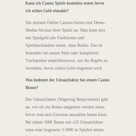
Kann ich Casino Spiele kostenlos testen bevor
ich echtes Geld einzahle?
Die meisten Online Casinos bieten eine Demo-
Modus-Version ihrer Spiele an. Man kann dort
mit Spielgeld alle Funktionen und
Spielmechaniken testen, ohne Risiko. Das ist
besonders bei neuen Slots oder komplexen
Tischspielen empfehlenswert, um die Regeln zu
verstehen, bevor echtes Geld eingesetzt wird.
Was bedeutet der Umsatzfaktor bei einem Casino
Bonus?
Der Umsatzfaktor (Wagering Requirement) gibt
an, wie oft ein Bonus umgesetzt werden muss,
bevor man sich Gewinne auszahlen lassen kann.
Bei einem 100€ Bonus mit x35 Umsatzfaktor
muss man insgesamt 3.500€ in Spielen setzen.