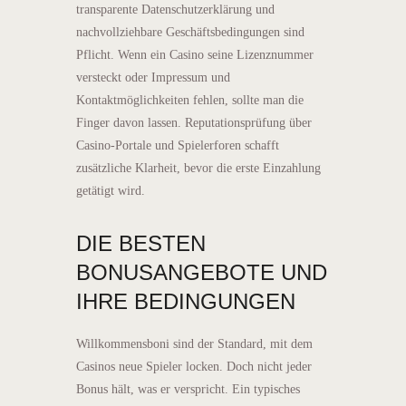
transparente Datenschutzerklärung und
nachvollziehbare Geschäftsbedingungen sind
Pflicht. Wenn ein Casino seine Lizenznummer
versteckt oder Impressum und
Kontaktmöglichkeiten fehlen, sollte man die
Finger davon lassen. Reputationsprüfung über
Casino-Portale und Spielerforen schafft
zusätzliche Klarheit, bevor die erste Einzahlung
getätigt wird.
DIE BESTEN
BONUSANGEBOTE UND
IHRE BEDINGUNGEN
Willkommensboni sind der Standard, mit dem
Casinos neue Spieler locken. Doch nicht jeder
Bonus hält, was er verspricht. Ein typisches