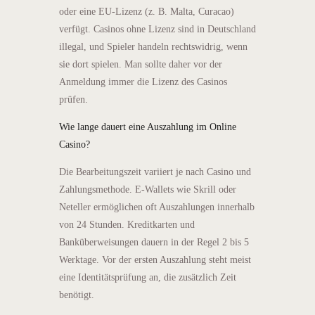
oder eine EU-Lizenz (z. B. Malta, Curacao)
verfügt. Casinos ohne Lizenz sind in Deutschland
illegal, und Spieler handeln rechtswidrig, wenn
sie dort spielen. Man sollte daher vor der
Anmeldung immer die Lizenz des Casinos
prüfen.
Wie lange dauert eine Auszahlung im Online
Casino?
Die Bearbeitungszeit variiert je nach Casino und
Zahlungsmethode. E-Wallets wie Skrill oder
Neteller ermöglichen oft Auszahlungen innerhalb
von 24 Stunden. Kreditkarten und
Banküberweisungen dauern in der Regel 2 bis 5
Werktage. Vor der ersten Auszahlung steht meist
eine Identitätsprüfung an, die zusätzlich Zeit
benötigt.