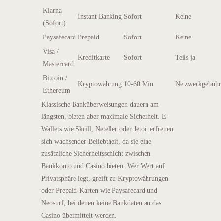
Klarna
Instant Banking
Sofort
Keine
(Sofort)
Paysafecard
Prepaid
Sofort
Keine
Visa /
Kreditkarte
Sofort
Teils ja
Mastercard
Bitcoin /
Kryptowährung
10-60 Min
Netzwerkgebühr
Ethereum
Klassische Banküberweisungen dauern am
längsten, bieten aber maximale Sicherheit. E-
Wallets wie Skrill, Neteller oder Jeton erfreuen
sich wachsender Beliebtheit, da sie eine
zusätzliche Sicherheitsschicht zwischen
Bankkonto und Casino bieten. Wer Wert auf
Privatsphäre legt, greift zu Kryptowährungen
oder Prepaid-Karten wie Paysafecard und
Neosurf, bei denen keine Bankdaten an das
Casino übermittelt werden.