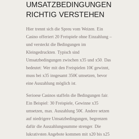
UMSATZBEDINGUNGEN
RICHTIG VERSTEHEN
Hier trennt sich die Spreu vom Weizen. Ein
Casino offeriert 20 Freispiele ohne Einzahlung –
und versteckt die Bedingungen im
Kleingedruckten. Typisch sind
Umsatzbedingungen zwischen x35 und x50. Das
bedeutet: Wer mit den Freispielen 10€ gewinnt,
muss bei x35 insgesamt 350€ umsetzen, bevor
eine Auszahlung möglich ist.
Serioese Casinos staffeln die Bedingungen fair.
Ein Beispiel: 30 Freispiele, Gewinne x35
umsetzen, max. Auszahlung 50€. Andere setzen
auf niedrigere Umsatzbedingungen, begrenzen
dafür die Auszahlungssumme strenger. Die
lukrativsten Angebote kommen mit x20 bis x25