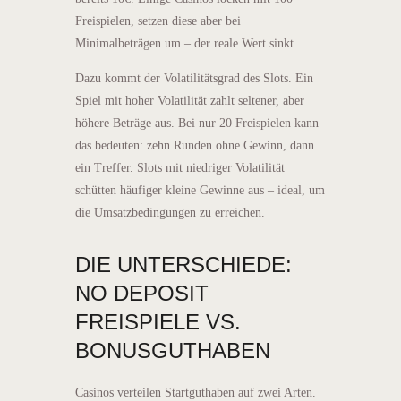
Freispielen, setzen diese aber bei
Minimalbeträgen um – der reale Wert sinkt.
Dazu kommt der Volatilitätsgrad des Slots. Ein
Spiel mit hoher Volatilität zahlt seltener, aber
höhere Beträge aus. Bei nur 20 Freispielen kann
das bedeuten: zehn Runden ohne Gewinn, dann
ein Treffer. Slots mit niedriger Volatilität
schütten häufiger kleine Gewinne aus – ideal, um
die Umsatzbedingungen zu erreichen.
DIE UNTERSCHIEDE:
NO DEPOSIT
FREISPIELE VS.
BONUSGUTHABEN
Casinos verteilen Startguthaben auf zwei Arten.