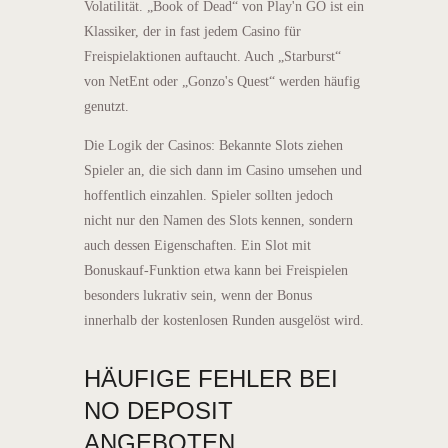
Volatilität. „Book of Dead“ von Play'n GO ist ein
Klassiker, der in fast jedem Casino für
Freispielaktionen auftaucht. Auch „Starburst“
von NetEnt oder „Gonzo's Quest“ werden häufig
genutzt.
Die Logik der Casinos: Bekannte Slots ziehen
Spieler an, die sich dann im Casino umsehen und
hoffentlich einzahlen. Spieler sollten jedoch
nicht nur den Namen des Slots kennen, sondern
auch dessen Eigenschaften. Ein Slot mit
Bonuskauf-Funktion etwa kann bei Freispielen
besonders lukrativ sein, wenn der Bonus
innerhalb der kostenlosen Runden ausgelöst wird.
HÄUFIGE FEHLER BEI
NO DEPOSIT
ANGEBOTEN