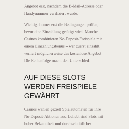
Angebot erst, nachdem die E-Mail-Adresse oder
Handynummer verifiziert wurde.
Wichtig: Immer erst die Bedingungen prüfen,
bevor eine Einzahlung getätigt wird. Manche
Casinos kombinieren No-Deposit-Freispiele mit
einem Einzahlungsbonus – wer zuerst einzahlt,
verliert möglicherweise das kostenlose Angebot.
Die Reihenfolge macht den Unterschied.
AUF DIESE SLOTS
WERDEN FREISPIELE
GEWÄHRT
Casinos wählen gezielt Spielautomaten für ihre
No-Deposit-Aktionen aus. Beliebt sind Slots mit
hoher Bekanntheit und durchschnittlicher