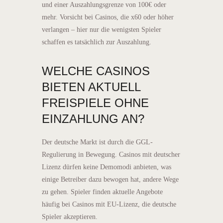
und einer Auszahlungsgrenze von 100€ oder
mehr. Vorsicht bei Casinos, die x60 oder höher
verlangen – hier nur die wenigsten Spieler
schaffen es tatsächlich zur Auszahlung.
WELCHE CASINOS
BIETEN AKTUELL
FREISPIELE OHNE
EINZAHLUNG AN?
Der deutsche Markt ist durch die GGL-
Regulierung in Bewegung. Casinos mit deutscher
Lizenz dürfen keine Demomodi anbieten, was
einige Betreiber dazu bewogen hat, andere Wege
zu gehen. Spieler finden aktuelle Angebote
häufig bei Casinos mit EU-Lizenz, die deutsche
Spieler akzeptieren.