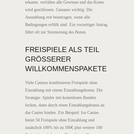
erkannt, verfallen alle Gewinne und das Konto
wird geschlossen. Genauso wichtig: Die
Auszahlung erst beantragen, wenn alle
Bedingungen erfüllt sind. Ein vorzeitiger Antrag
führt oft zur Stornierung des Bonus.
FREISPIELE ALS TEIL
GRÖSSERER W
ILLKOMMENSPAKETE
Viele Casinos kombinieren Freispiele ohne
Einzahlung mit einem Einzahlungsbonus. Die
Strategie: Spieler mit kostenlosen Runden
locken, dann durch einen Einzahlungsbonus an
das Casino binden. Ein Beispiel: Ice Casino
bietet 50 Freispiele ohne Einzahlung und
zusätzlich 100% bis zu 500€ plus weitere 100