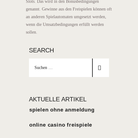
Slots. Das wird in den Bonusbedingungen
genannt. Gewinne aus den Freispielen können oft
an anderen Spielautomaten umgesetzt werden,
wenn die Umsatzbedingungen erfüllt werden
sollen.
SEARCH
AKTUELLE ARTIKEL
spielen ohne anmeldung
online casino freispiele