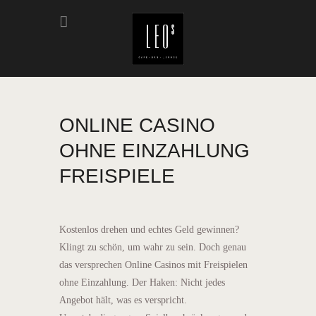
ONLINE CASINO
OHNE EINZAHLUNG
FREISPIELE
Kostenlos drehen und echtes Geld gewinnen?
Klingt zu schön, um wahr zu sein. Doch genau
das versprechen Online Casinos mit Freispielen
ohne Einzahlung. Der Haken: Nicht jedes
Angebot hält, was es verspricht.