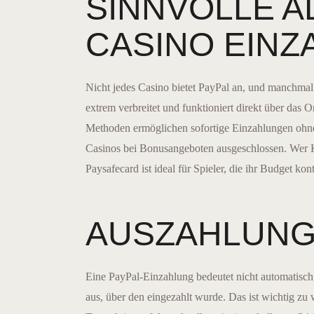
SINNVOLLE A
CASINO EIN
Nicht jedes Casino bietet PayPal an, und manchmal l
extrem verbreitet und funktioniert direkt über das 
Methoden ermöglichen sofortige Einzahlungen ohne s
Casinos bei Bonusangeboten ausgeschlossen. Wer 
Paysafecard ist ideal für Spieler, die ihr Budget 
AUSZAHLUNGE
Eine PayPal-Einzahlung bedeutet nicht automatisc
aus, über den eingezahlt wurde. Das ist wichtig zu