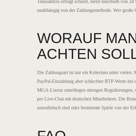
Transaktion erfolgt schnell, meist innerhalb von 2
unabhängig von der Zahlungsmethode. Wer große Gew
WORAUF MAN
ACHTEN SOL
Die Zahlungsart ist nur ein Kriterium unter vielen.
PayPal-Einzahlung aber schlechter RTP-Werte bei den
MGA-Lizenz unterliegen strengen Regulierungen, wa
per Live-Chat mit deutschen Mitarbeitern. Die Bon
unrealistisch sind oder bestimmte Spiele von der E
FAQ