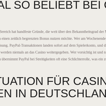
L SO BELIEBT BEI 
Bereich hat handfeste Gründe, die weit über den Bekanntheitsgrad der
man einen zeitlich begrenzten Bonus nutzen möchte. Wer am Wochenen
isung. PayPal-Transaktionen landen sofort auf dem Spielerkonto, und d
en werden niemals an das Casino weitergegeben. Wer vorsichtig ist und 
ernimmt PayPal bei Streitigkeiten oft eine Schlichterrolle, was ein zus
TUATION FÜR CASI
EN IN DEUTSCHLA