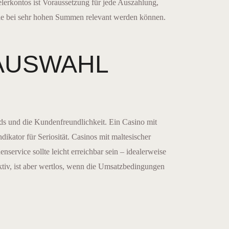
elerkontos ist Voraussetzung für jede Auszahlung,
die bei sehr hohen Summen relevant werden können.
-AUSWAHL
ards und die Kundenfreundlichkeit. Ein Casino mit
ikator für Seriosität. Casinos mit maltesischer
rvice sollte leicht erreichbar sein – idealerweise
tiv, ist aber wertlos, wenn die Umsatzbedingungen