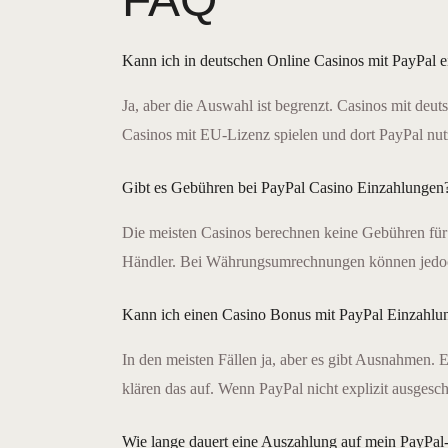
Kann ich in deutschen Online Casinos mit PayPal e
Ja, aber die Auswahl ist begrenzt. Casinos mit deu
Casinos mit EU-Lizenz spielen und dort PayPal nut
Gibt es Gebühren bei PayPal Casino Einzahlungen
Die meisten Casinos berechnen keine Gebühren für 
Händler. Bei Währungsumrechnungen können jedoch
Kann ich einen Casino Bonus mit PayPal Einzahlu
In den meisten Fällen ja, aber es gibt Ausnahmen.
klären das auf. Wenn PayPal nicht explizit ausgesc
Wie lange dauert eine Auszahlung auf mein PayPa