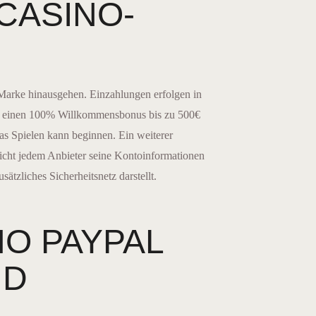
CASINO-
 Marke hinausgehen. Einzahlungen erfolgen in
de einen 100% Willkommensbonus bis zu 500€
as Spielen kann beginnen. Ein weiterer
nicht jedem Anbieter seine Kontoinformationen
ätzliches Sicherheitsnetz darstellt.
NO PAYPAL
ND