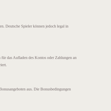
en. Deutsche Spieler können jedoch legal in
n für das Aufladen des Kontos oder Zahlungen an
ert.
von Bonusangeboten aus. Die Bonusbedingungen