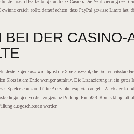
4 Stunden nach Bearbeitung durch das Casino. Die Verifizierung des Spi
inne erzielt, sollte darauf achten, dass PayPal gewisse Limits hat, 
 BEI DER CASINO
LTE
 Mindestens genauso wichtig ist die Spielauswahl, die Sicherheitsstand
 Slots ist am Ende weniger attraktiv. Die Lizenzierung ist ein guter Ind
s Spielerschutz und faire Auszahlungsquoten angeht. Auch der Kundense
usbedingungen verdienen genaue Prüfung. Ein 500€ Bonus klingt attrak
rfüllung ausgeschlossen werden.