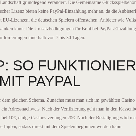
die Landschaft grundlegend verändert. Die Gemeinsame Glücksspielbehö
scher Lizenz bieten keine PayPal-Einzahlung mehr an, da die Anbieterli
mit EU-Lizenzen, die deutschen Spielern offenstehen. Anbieter wie Vu
chwanken kann. Die Umsatzbedingungen für Boni bei PayPal-Einzahlunge
nforderungen innerhalb von 7 bis 30 Tagen.
: SO FUNKTIONIER
MIT PAYPAL
er dem gleichen Schema. Zunächst muss man sich im gewählten Casino r
 ein Adressnachweis. Nach der Verifizierung geht man in den Kassenb
 bei 10€, einige Casinos verlangen 20€. Nach der Bestätigung wird man
t verfügbar, sodass direkt mit dem Spielen begonnen werden kann.